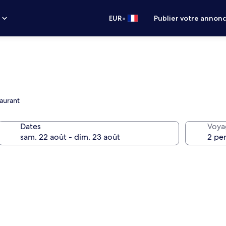
•
s
EUR
Publier votre annon
taurant
Dates
Voya