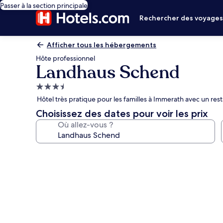
Passer à la section principale
Rechercher des voyage
Afficher tous les hébergements
Hôte professionnel
Landhaus Schend
Hébergement
3.5 étoiles
Hôtel très pratique pour les familles à Immerath avec un res
Choisissez des dates pour voir les prix
Où allez-vous ?
Galerie
photos
de
l’hébergement
Landhaus