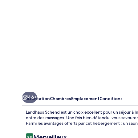
Schend
46+
Présentation
Chambres
Emplacement
Conditions
Landhaus Schend est un choix excellent pour un séjour à I
entre des massages. Une fois bien détendu, vous savourere
Parmi les avantages offerts par cet hébergement : un sauna
Avis
Merveilleux
9,0