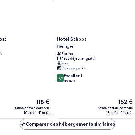
Hotel
ost
Hotel Schoos
Schoos
Fleringen
Fleringen
it
Piscine
Petit déjeuner gratuit
Spa
Parking gratuit
8.6
Excellent
8,6
sur
54 avis
10,
Excellent,
54 avis
Le
Le
118 €
162 €
nouveau
nouveau
taxes et frais compris
taxes et frais compris
prix
prix
10 août - 11 août
13 août - 14 août
est
est
de
de
Comparer des hébergements similaires
118 €
162 €