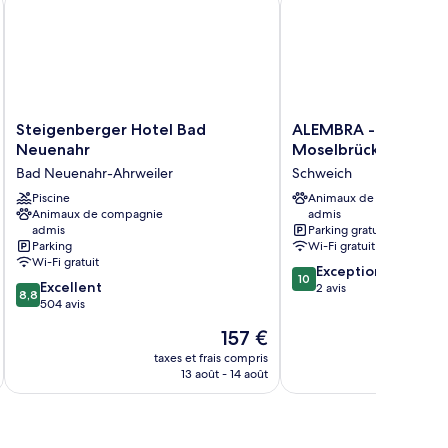
Steigenberger
ALEMBRA
Steigenberger Hotel Bad
ALEMBRA - Hotel zur
Hotel
-
Neuenahr
Moselbrücke
Bad
Hotel
Bad Neuenahr-Ahrweiler
Schweich
Neuenahr
zur
Bad
Piscine
Moselbrücke
Animaux de compagnie
Animaux de compagnie
admis
Neuenahr-
Schweich
admis
Parking gratuit
Ahrweiler
Parking
Wi-Fi gratuit
Wi-Fi gratuit
10.0
Exceptionnel
10
8.8
Excellent
sur
2 avis
8,8
sur
504 avis
10,
10,
Exceptionnel,
Le
157 €
Excellent,
2 avis
nouveau
504 avis
taxes et frais compris
tax
prix
13 août - 14 août
est
de
157 €