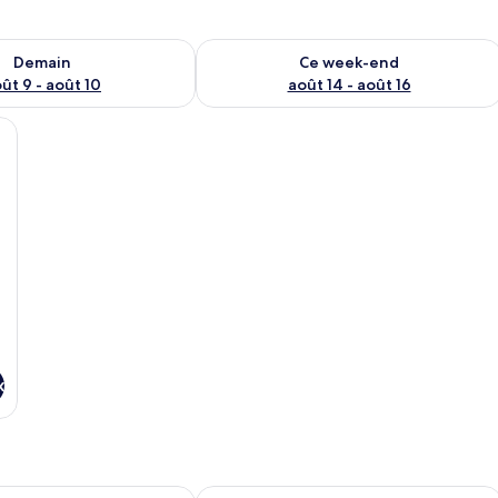
sponibilité pour demain août 9 - août 10
Vérifier la disponibilité pour ce week
Demain
Ce week-end
ût 9 - août 10
août 14 - août 16
t, une chaise, une table et un balcon donnant sur un paysage verdoyant.
x
t
Hotel Schoos