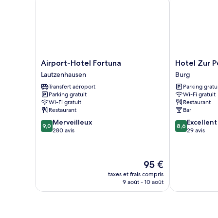
Double
Airport-
Hotel
Airport-Hotel Fortuna
Hotel Zur P
Hotel
Zur
Lautzenhausen
Burg
Fortuna
Post
Transfert aéroport
Parking gratu
Lautzenhausen
Burg
Parking gratuit
Wi-Fi gratuit
Wi-Fi gratuit
Restaurant
Restaurant
Bar
9.0
8.6
Merveilleux
Excellent
9,0
8,6
sur
sur
280 avis
29 avis
10,
10,
Merveilleux,
Excellent,
280 avis
29 avis
Le
95 €
nouveau
taxes et frais compris
prix
9 août - 10 août
est
de
95 €