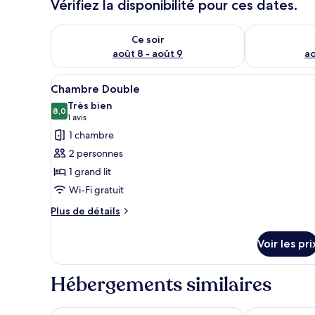
Vérifiez la disponibilité pour ces dates.
Vérifier la disponibilité pour ce soir août 8 - août 9
Vérifier la di
Ce soir
août 8 - août 9
ao
Afficher
Une chambre d’hôtel avec un li
6
Chambre Double
toutes
Très bien
les
8,0
8,0 sur 10
(1 avis)
1 avis
photos
1 chambre
pour
2 personnes
ce
1 grand lit
type
Wi-Fi gratuit
de
chambre :
Plus
Plus de détails
de
Chambre
détails
Double
Voir les pri
sur
le
type
Hébergements similaires
de
chambre
Chambre
Airport-Hotel Fortuna
Hotel Zur Pos