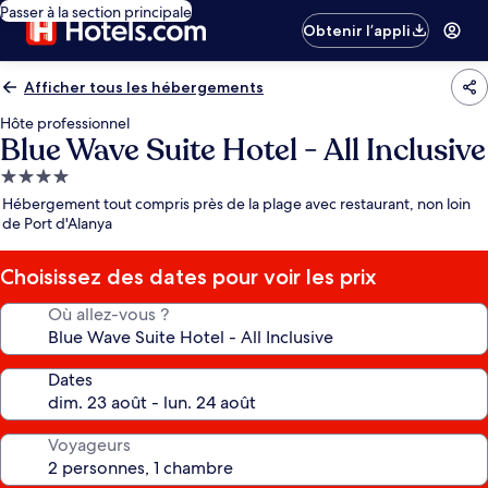
Passer à la section principale
Obtenir l’appli
Afficher tous les hébergements
Hôte professionnel
Blue Wave Suite Hotel - All Inclusive
Hébergement
4.0 étoiles
Hébergement tout compris près de la plage avec restaurant, non loin
de Port d'Alanya
Choisissez des dates pour voir les prix
Où allez-vous ?
Dates
Voyageurs