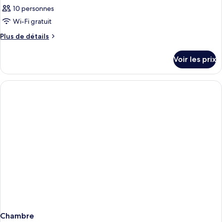
10 personnes
Wi-Fi gratuit
Plus
Plus de détails
de
détails
Voir les prix
sur
le
type
de
chambre
Chambre
Chambre