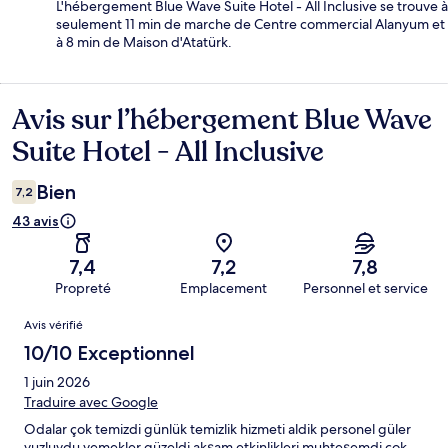
L'hébergement Blue Wave Suite Hotel - All Inclusive se trouve à
seulement 11 min de marche de Centre commercial Alanyum et
à 8 min de Maison d'Atatürk.
Avis sur l’hébergement Blue Wave
Avis
Suite Hotel - All Inclusive
Bien
7,2
43 avis
7,4
7,2
7,8
Propreté
Emplacement
Personnel et service
Avis
Avis vérifié
10/10 Exceptionnel
1 juin 2026
Traduire avec Google
Odalar çok temizdi günlük temizlik hizmeti aldik personel güler
yuzluydu yemekler güzeldi akşam etkinlikleri muhteşemdi çok