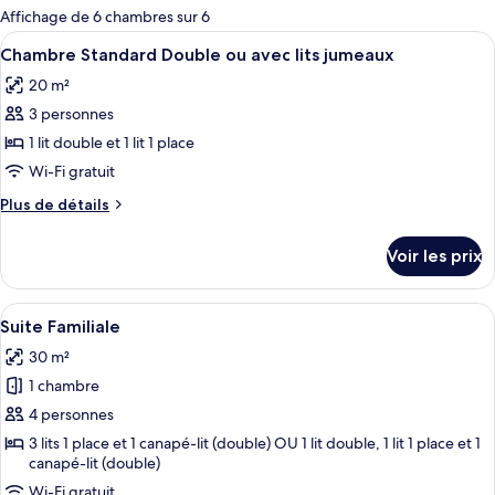
pour
Affichage de 6 chambres sur 6
les
Afficher
Une chambre d’hôtel équipée d’un lit, 
7
Chambre Standard Double ou avec lits jumeaux
chambres
toutes
20 m²
les
3 personnes
photos
pour
1 lit double et 1 lit 1 place
ce
Wi-Fi gratuit
type
Plus
Plus de détails
de
de
chambre :
détails
Voir les prix
sur
Chambre
le
Standard
type
Afficher
Une chambre d’hôtel avec un plancher e
Double
9
de
Suite Familiale
toutes
chambre
ou
30 m²
Chambre
les
avec
Standard
1 chambre
photos
lits
Double
pour
4 personnes
jumeaux
ou
ce
avec
3 lits 1 place et 1 canapé-lit (double) OU 1 lit double, 1 lit 1 place et 1
lits
canapé-lit (double)
type
jumeaux
de
Wi-Fi gratuit