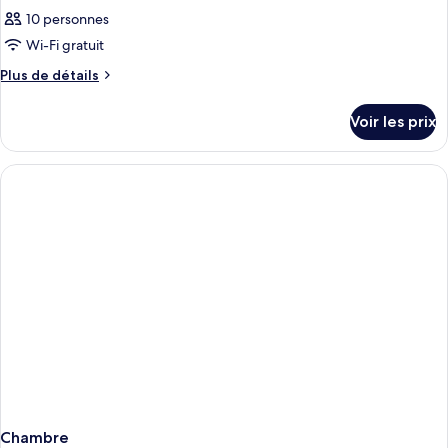
10 personnes
Wi-Fi gratuit
Plus
Plus de détails
de
détails
Voir les prix
sur
le
type
de
chambre
Chambre
Chambre