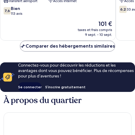
Transfert aéroport
Accès Internet
Accès 
Ex.Royalisa
d'Alanya
Hotel
7.6
6.2
Bien
6,2
33 av
7,6
Alanya
sur
sur
113 avis
10,
10,
Le
101 €
Bien,
33 avis
nouveau
113 avis
taxes et frais compris
prix
9 sept. - 10 sept.
est
de
Comparer des hébergements similaires
101 €
Connectez-vous pour découvrir les réductions et les
avantages dont vous pouvez bénéficier. Plus de récompenses
pour plus d’aventures !
Se connecter
S’inscrire gratuitement
À propos du quartier