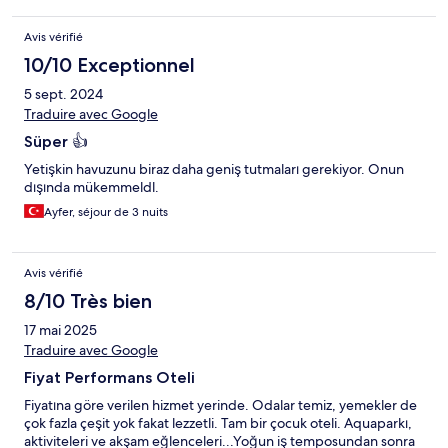
Avis vérifié
10/10 Exceptionnel
5 sept. 2024
Traduire avec Google
Süper 👍
Yetişkin havuzunu biraz daha geniş tutmaları gerekiyor. Onun
dışında mükemmeldl.
Ayfer, séjour de 3 nuits
Avis vérifié
8/10 Très bien
17 mai 2025
Traduire avec Google
Fiyat Performans Oteli
Fiyatına göre verilen hizmet yerinde. Odalar temiz, yemekler de
çok fazla çeşit yok fakat lezzetli. Tam bir çocuk oteli. Aquaparkı,
aktiviteleri ve akşam eğlenceleri...Yoğun iş temposundan sonra