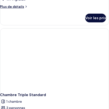
chambre :
Plus
Plus de détails
Suite
de
détails
Familiale
Voir les prix
sur
le
type
de
chambre
Suite
Familiale
Chambre Triple Standard
1 chambre
3 personnes