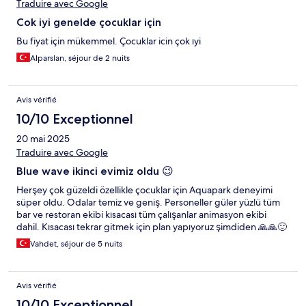
Traduire avec Google
Cok iyi genelde çocuklar için
Bu fiyat için mükemmel. Çocuklar icin çok ıyi
Alparslan, séjour de 2 nuits
Avis vérifié
10/10 Exceptionnel
20 mai 2025
Traduire avec Google
Blue wave ikinci evimiz oldu 😉
Herşey çok güzeldi özellikle çocuklar için Aquapark deneyimi
süper oldu. Odalar temiz ve geniş. Personeller güler yüzlü tüm
bar ve restoran ekibi kısacası tüm çalışanlar animasyon ekibi
dahil. Kısacası tekrar gitmek için plan yapıyoruz şimdiden 🙏🙏🙂
Vahdet, séjour de 5 nuits
Avis vérifié
10/10 Exceptionnel