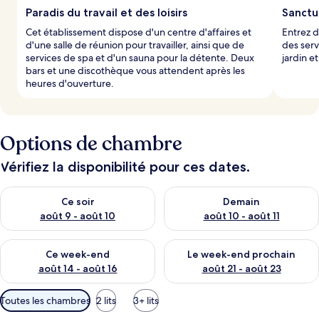
Paradis du travail et des loisirs
Sanctu
Cet établissement dispose d'un centre d'affaires et
Entrez d
d'une salle de réunion pour travailler, ainsi que de
des serv
services de spa et d'un sauna pour la détente. Deux
jardin e
bars et une discothèque vous attendent après les
heures d'ouverture.
Options de chambre
Vérifiez la disponibilité pour ces dates.
Vérifier la disponibilité pour ce soir août 9 - août 10
Vérifier la disponibilité pour 
Ce soir
Demain
août 9 - août 10
août 10 - août 11
Vérifier la disponibilité pour ce week-end août 14 - août 16
Vérifier la disponibilité pour
Ce week-end
Le week-end prochain
août 14 - août 16
août 21 - août 23
Filtres
Toutes les chambres
2 lits
3+ lits
disponibles