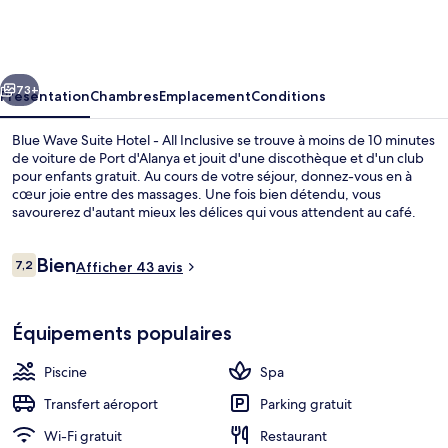
Wave
Suite
Hotel
cédent
Suivant
-
73+
Présentation
Chambres
Emplacement
Conditions
All
Blue Wave Suite Hotel - All Inclusive se trouve à moins de 10 minutes
Inclusive
de voiture de Port d'Alanya et jouit d'une discothèque et d'un club
pour enfants gratuit. Au cours de votre séjour, donnez-vous en à
cœur joie entre des massages. Une fois bien détendu, vous
savourerez d'autant mieux les délices qui vous attendent au café.
Cet hébergement tout inclus abrite en outre 2 piscines extérieures,
une salle de fitness et un sauna.
Avis
Bien
7,2
Afficher 43 avis
7,2 sur 10
voyageurs
2 piscines extérieures, parasols de pla
Équipements populaires
Piscine
Spa
Transfert aéroport
Parking gratuit
Wi-Fi gratuit
Restaurant