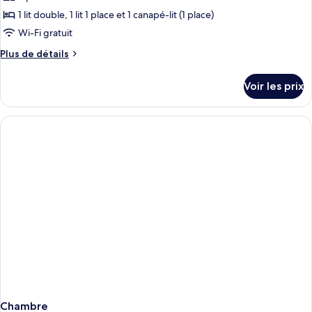
1 lit double, 1 lit 1 place et 1 canapé-lit (1 place)
Wi-Fi gratuit
Plus
Plus de détails
de
détails
Voir les prix
sur
le
type
de
chambre
Chambre
Triple
Standard
Chambre