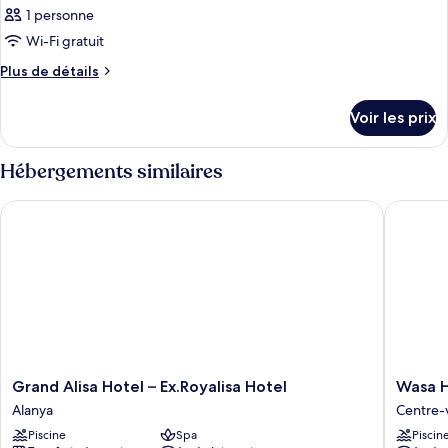
1 personne
Wi-Fi gratuit
Plus
Plus de détails
de
détails
Voir les prix
sur
le
type
Hébergements similaires
de
chambre
Grand Alisa Hotel – Ex.Royalisa Hotel
Wasa Ho
Chambre
Grand
Wasa
Grand Alisa Hotel – Ex.Royalisa Hotel
Wasa H
Alisa
Hotel
Alanya
Centre-v
Hotel
Centre-
Piscine
Spa
Piscin
–
ville