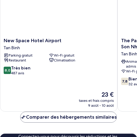
lits
jumeaux
(Airport)
New
The
New Space Hotel Airport
The Pa
Space
Passion
Son Nh
Tan Binh
Hotel
Hotel
Tan Bin
Parking gratuit
Wi-Fi gratuit
Airport
Airport
Restaurant
Climatisation
Tan
-
Anima
admis
Binh
5
8.0
Très bien
8,0
Wi-Fi 
minutes
sur
487 avis
to
10,
7.8
Bie
7,8
Tan
Très
sur
32 av
Son
bien,
10,
Le
23 €
Nhat
487 avis
Bien,
nouveau
Tan
32 avis
taxes et frais compris
prix
9 août - 10 août
Binh
est
de
Comparer des hébergements similaires
23 €
Connectez-vous pour découvrir les réductions et les