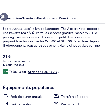
Hotel
cédent
Suivant
31+
Présentation
Chambres
Emplacement
Conditions
Se trouvant à juste 1,4 km de l’aéroport, The Airport Hotel propose
une navette (24 h/24). Parmi les services gratuits, l'accès Wi-Fi, le
parking avec service de voiturier et un petit déjeuner ibuffet
proposé tous les jours, entre 06 h 30 et 09 h 30. En voiture depuis
l'hébergement, vous aurez également vite rejoint des sites comme
Marché de Ben Thanh et Rue de Dong Khoi. Les autres voyageurs
sont séduits par le personnel attentionné et la proximité avec
Le
21 €
l'aéroport.
prix
taxes et frais compris
actuel
19 août - 20 août
Coin salon dans le hall
est
Avis
Très bien
8,0
Afficher 1 002 avis
de
8,0 sur 10
voyageurs
21 €.
Équipements populaires
Petit déjeuner gratuit
Transfert aéroport
Parking gratuit
Wi-Fi gratuit