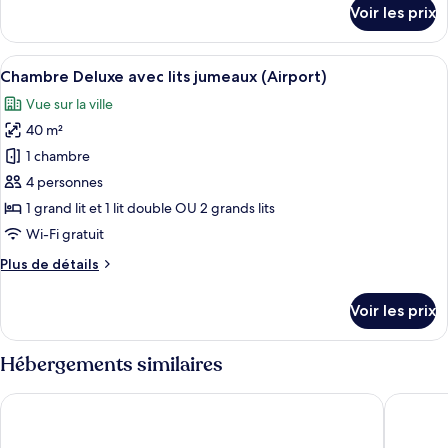
détails
Voir les prix
Deluxe
sur
le
type
Afficher
Une chambre d’hôtel avec deux lits, u
7
de
Chambre Deluxe avec lits jumeaux (Airport)
toutes
chambre
Vue sur la ville
Chambre
les
Double
40 m²
photos
Deluxe
pour
1 chambre
ce
4 personnes
type
1 grand lit et 1 lit double OU 2 grands lits
de
Wi-Fi gratuit
chambre :
Plus
Plus de détails
Chambre
de
Deluxe
détails
Voir les prix
avec
sur
le
lits
type
Hébergements similaires
jumeaux
de
(Airport)
chambre
New Space Hotel Airport
The Pass
Chambre
Deluxe
avec