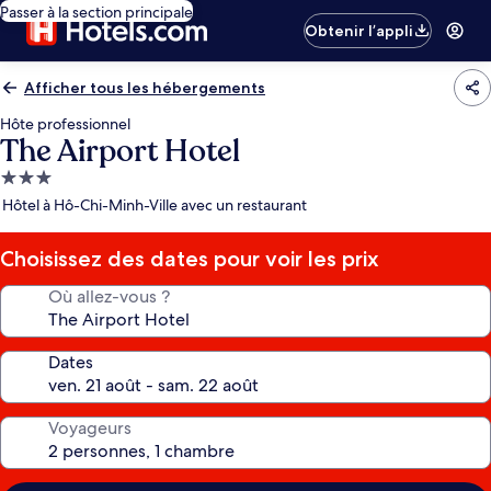
Passer à la section principale
Obtenir l’appli
Afficher tous les hébergements
Hôte professionnel
The Airport Hotel
Hébergement
3.0 étoiles
Hôtel à Hô-Chi-Minh-Ville avec un restaurant
Choisissez des dates pour voir les prix
Où allez-vous ?
Dates
Voyageurs