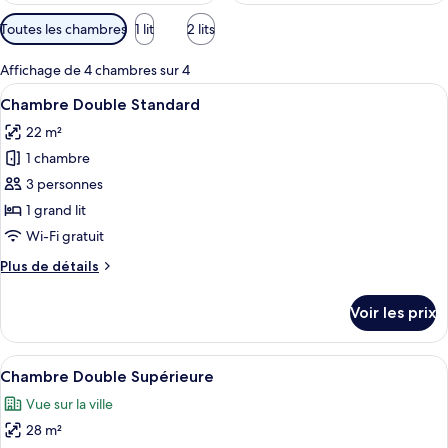
Filtres
Toutes les chambres
1 lit
2 lits
disponibles
pour
Affichage de 4 chambres sur 4
les
Afficher
Chambre Double Standard | Minibar, co
8
Chambre Double Standard
chambres
toutes
22 m²
les
1 chambre
photos
pour
3 personnes
ce
1 grand lit
type
Wi-Fi gratuit
de
Plus
Plus de détails
chambre :
de
Chambre
détails
Voir les prix
sur
Double
le
Standard
type
Afficher
Une chambre d’hôtel bien rangée, avec 
5
de
Chambre Double Supérieure
toutes
chambre
Vue sur la ville
Chambre
les
Double
28 m²
photos
Standard