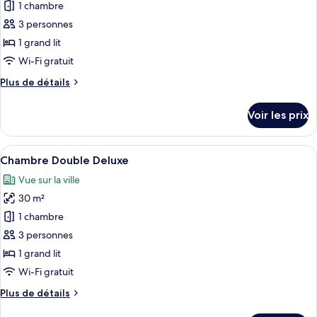
pour
1 chambre
ce
3 personnes
type
1 grand lit
de
Wi-Fi gratuit
chambre :
Plus
Plus de détails
Chambre
de
Double
détails
Voir les prix
Supérieure
sur
le
type
Afficher
Une chambre à coucher avec un lit en 
5
de
Chambre Double Deluxe
toutes
chambre
Vue sur la ville
Chambre
les
Double
30 m²
photos
Supérieure
pour
1 chambre
ce
3 personnes
type
1 grand lit
de
Wi-Fi gratuit
chambre :
Plus
Plus de détails
Chambre
de
Double