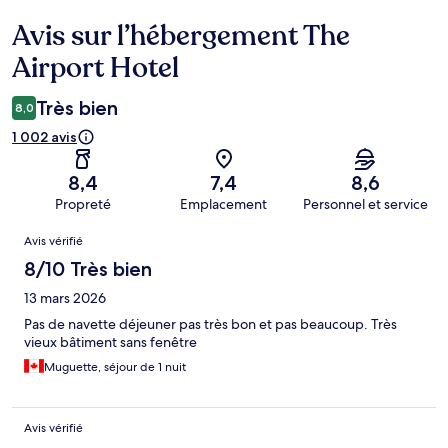
Avis sur l’hébergement The
Avis
Airport Hotel
Très bien
8,0
1 002 avis
8,4
7,4
8,6
Propreté
Emplacement
Personnel et service
Avis
Avis vérifié
8/10 Très bien
13 mars 2026
Pas de navette déjeuner pas très bon et pas beaucoup. Très
vieux bâtiment sans fenêtre
Muguette, séjour de 1 nuit
Avis vérifié