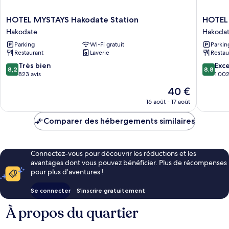
HOTEL
HOTEL
HOTEL MYSTAYS Hakodate Station
HOTEL
MYSTAYS
MYSTA
Hakodate
Hakoda
Hakodate
Hakoda
Parking
Wi-Fi gratuit
Parkin
Station
Goryoka
Restaurant
Laverie
Restau
Hakodate
Hakoda
8.2
8.8
Très bien
Exce
8,2
8,8
sur
sur
823 avis
1 002
10,
10,
Le
40 €
Très
Excellen
nouveau
bien,
1 002 av
16 août - 17 août
prix
823 avis
est
Comparer des hébergements similaires
de
40 €
Connectez-vous pour découvrir les réductions et les
avantages dont vous pouvez bénéficier. Plus de récompenses
pour plus d’aventures !
Se connecter
S’inscrire gratuitement
À propos du quartier