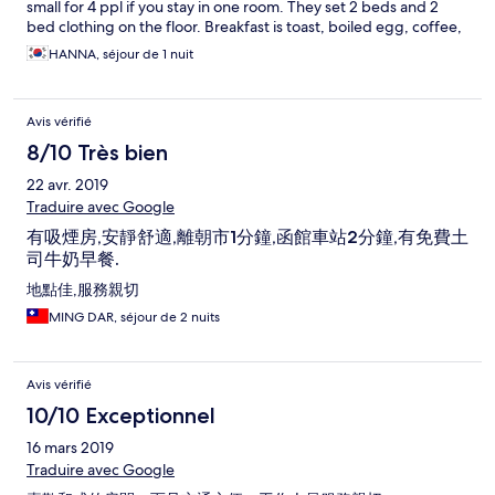
small for 4 ppl if you stay in one room. They set 2 beds and 2
bed clothing on the floor. Breakfast is toast, boiled egg, coffee,
milk, water. That’s all. Deserving for price.
HANNA, séjour de 1 nuit
Avis vérifié
8/10 Très bien
22 avr. 2019
Traduire avec Google
有吸煙房,安靜舒適,離朝市1分鐘,函館車站2分鐘,有免費土
司牛奶早餐.
地點佳,服務親切
MING DAR, séjour de 2 nuits
Avis vérifié
10/10 Exceptionnel
16 mars 2019
Traduire avec Google