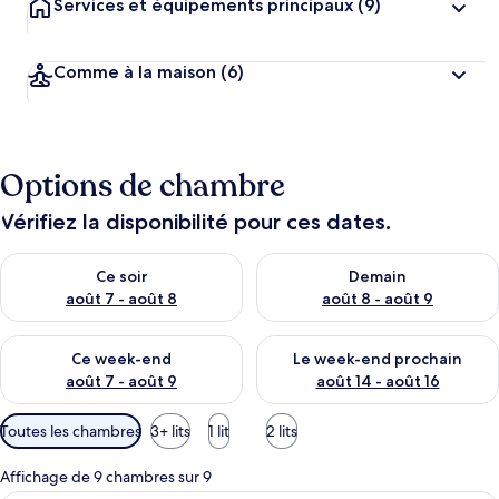
Services et équipements principaux
(9)
Comme à la maison
(6)
Options de chambre
Vérifiez la disponibilité pour ces dates.
Vérifier la disponibilité pour ce soir août 7 - août 8
Vérifier la disponibilité pour 
Ce soir
Demain
août 7 - août 8
août 8 - août 9
Vérifier la disponibilité pour ce week-end août 7 - août 9
Vérifier la disponibilité pour 
Ce week-end
Le week-end prochain
août 7 - août 9
août 14 - août 16
Filtres
Toutes les chambres
3+ lits
1 lit
2 lits
disponibles
pour
Affichage de 9 chambres sur 9
les