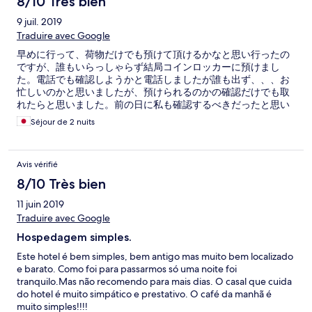
8/10 Très bien
9 juil. 2019
Traduire avec Google
早めに行って、荷物だけでも預けて頂けるかなと思い行ったの
ですが、誰もいらっしゃらず結局コインロッカーに預けまし
た。電話でも確認しようかと電話しましたが誰も出ず、、、お
忙しいのかと思いましたが、預けられるのかの確認だけでも取
れたらと思いました。前の日に私も確認するべきだったと思い
ますが、誰かしらがフロントにいて頂ければと思います。今回
Séjour de 2 nuits
は、ありがとうございました。
Avis vérifié
8/10 Très bien
11 juin 2019
Traduire avec Google
Hospedagem simples.
Este hotel é bem simples, bem antigo mas muito bem localizado
e barato. Como foi para passarmos só uma noite foi
tranquilo.Mas não recomendo para mais dias. O casal que cuida
do hotel é muito simpático e prestativo. O café da manhã é
muito simples!!!!