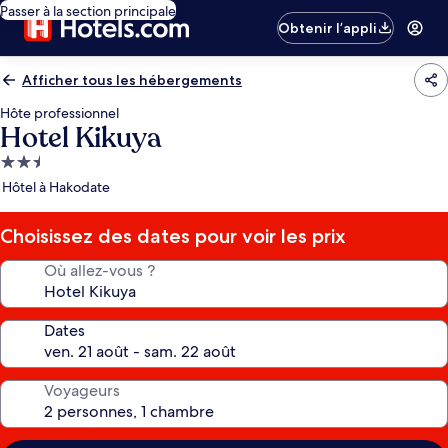
Passer à la section principale
Obtenir l’appli
Afficher tous les hébergements
Hôte professionnel
Hotel Kikuya
Hébergement
2.5 étoiles
Hôtel à Hakodate
Choisissez des dates pour voir les prix
Où allez-vous ?
Dates
Voyageurs