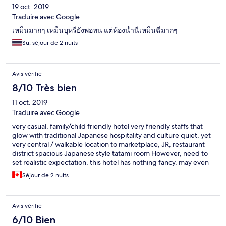
19 oct. 2019
Traduire avec Google
เหม็นมากๆ​ เหม็นบุหรี่ยังพอทน​ แต่ห้องน้ำนี่เหม็นฉี่มากๆ
Su, séjour de 2 nuits
Avis vérifié
8/10 Très bien
11 oct. 2019
Traduire avec Google
very casual, family/child friendly hotel very friendly staffs that
glow with traditional Japanese hospitality and culture quiet, yet
very central / walkable location to marketplace, JR, restaurant
district spacious Japanese style tatami room However, need to
set realistic expectation, this hotel has nothing fancy, may even
be dated to some people
Séjour de 2 nuits
Avis vérifié
6/10 Bien