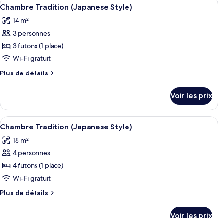
Afficher
Une pièce de style japonais traditionn
4
Chambre Tradition (Japanese Style)
chambres
toutes
14 m²
les
3 personnes
photos
pour
3 futons (1 place)
ce
Wi-Fi gratuit
type
Plus
Plus de détails
de
de
chambre :
détails
Voir les prix
sur
Chambre
le
Tradition
type
Afficher
Une pièce de style japonais traditionn
(Japanese
4
de
Chambre Tradition (Japanese Style)
toutes
chambre
Style)
18 m²
Chambre
les
Tradition
4 personnes
photos
(Japanese
pour
4 futons (1 place)
Style)
ce
Wi-Fi gratuit
type
Plus
Plus de détails
de
de
chambre :
détails
Voir les prix