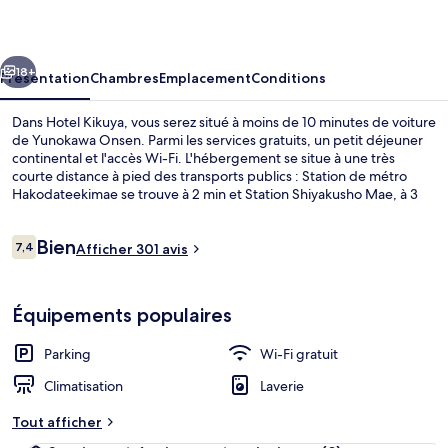
cédent
Suivant
18+
Présentation
Chambres
Emplacement
Conditions
Dans Hotel Kikuya, vous serez situé à moins de 10 minutes de voiture
de Yunokawa Onsen. Parmi les services gratuits, un petit déjeuner
continental et l'accès Wi-Fi. L'hébergement se situe à une très
courte distance à pied des transports publics : Station de métro
Hakodateekimae se trouve à 2 min et Station Shiyakusho Mae, à 3
min.
Avis
Bien
7,4
Afficher 301 avis
7,4 sur 10
voyageurs
Restauration
Équipements populaires
Parking
Wi-Fi gratuit
Climatisation
Laverie
Tout afficher