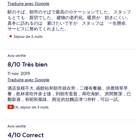
Traduire avec Google
駅のそば、朝市のそばで最高のロケーションでした。 スタッフ
もとても 親切でした。 建物の老朽化。暖房が 効きにくい。
真冬に訪れるのは 避けたいですが スタッフは 一生懸命、
サービスに努めてくれました。
Séjour de 2 nuits
Avis vérifié
8/10 Très bien
11 nov. 2019
Traduire avec Google
酒店規模不大, 函館站和朝市就在旁，二樓有餐廳，供應簡單早
餐，飲杯茶吃件多士後，到朝市逛逛，再吃海鮮。 房間整潔，已
翻新過，有昭和風味。 附近的拉麵店津つ井軒，可以一試。
CK, séjour de 3 nuits
Avis vérifié
4/10 Correct