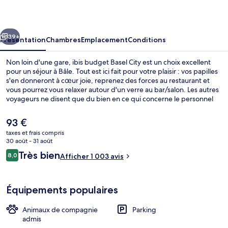
Basel
City
cédent
Suivant
39+
Présentation
Chambres
Emplacement
Conditions
Non loin d'une gare, ibis budget Basel City est un choix excellent
pour un séjour à Bâle. Tout est ici fait pour votre plaisir : vos papilles
s'en donneront à cœur joie, reprenez des forces au restaurant et
vous pourrez vous relaxer autour d'un verre au bar/salon. Les autres
voyageurs ne disent que du bien en ce qui concerne le personnel
attentionné. L'hébergement se situe à une courte distance à pied
des transports publics. Arrêt de tram Bhfeingang Gundeldingen se
Le
93 €
trouve à 14 min à peine.
prix
taxes et frais compris
actuel
30 août - 31 août
Réception
est
Avis
Très bien
8,0
Afficher 1 003 avis
de
8,0 sur 10
voyageurs
93 €.
Équipements populaires
Animaux de compagnie
Parking
admis