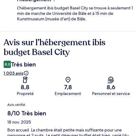
L'hébergement ibis budget Basel City se trouve à seulement 1
min de marche de Université de Bâle et à 15 min de
Kunstmuseum (musée d'art) de Bâle.
Avis sur l’hébergement ibis
Avis
budget Basel City
Très bien
8,0
1 003 avis
8,8
7,8
8,6
Propreté
Emplacement
Personnel et service
Avis
Avis vérifié
8/10 Très bien
18 nov. 2025
Bon accueil. La chambre était petite mais suffisante pour une
personne et 2 nuits. Le petit déjeuner buffet était bien, varié (du