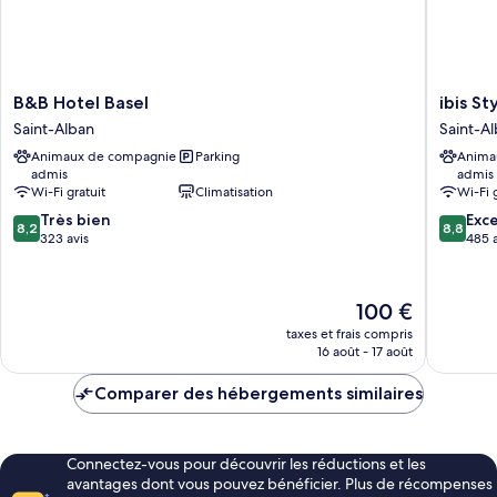
mobilité
personnes
réduite
à
mobilité
réduite
B&B
ibis
B&B Hotel Basel
ibis St
Hotel
Styles
Saint-Alban
Saint-A
Basel
Basel
Animaux de compagnie
Parking
Anima
Saint-
City
admis
admis
Alban
Saint-
Wi-Fi gratuit
Climatisation
Wi-Fi 
Alban
8.2
8.8
Très bien
Exce
8,2
8,8
sur
sur
323 avis
485 a
10,
10,
Très
Excellen
bien,
485 avis
Le
100 €
323 avis
nouveau
taxes et frais compris
prix
16 août - 17 août
est
de
Comparer des hébergements similaires
100 €
Connectez-vous pour découvrir les réductions et les
avantages dont vous pouvez bénéficier. Plus de récompenses