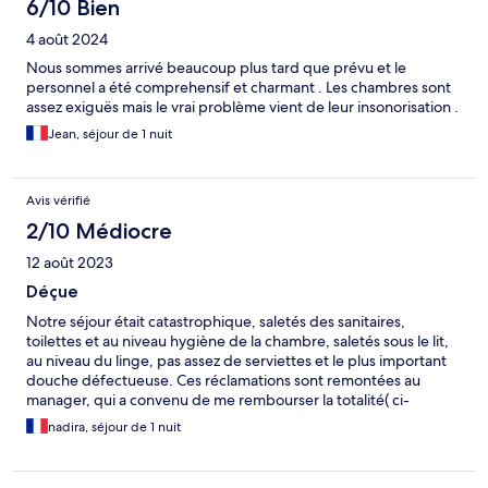
6/10 Bien
4 août 2024
Nous sommes arrivé beaucoup plus tard que prévu et le
personnel a été comprehensif et charmant . Les chambres sont
assez exiguës mais le vrai problème vient de leur insonorisation .
Jean, séjour de 1 nuit
Avis vérifié
2/10 Médiocre
12 août 2023
Déçue
Notre séjour était catastrophique, saletés des sanitaires,
toilettes et au niveau hygiène de la chambre, saletés sous le lit,
au niveau du linge, pas assez de serviettes et le plus important
douche défectueuse. Ces réclamations sont remontées au
manager, qui a convenu de me rembourser la totalité( ci-
dessous le mail du personnel), je vous prie de bien vouloir
nadira, séjour de 1 nuit
effectuer le remboursement sur mon compte. Chers clients,
Suite à notre discussion durant votre séjour dans notre hôtel Ibis
Budget, il a été convenu avec notre supérieur hiérarchique