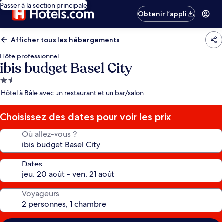
Passer à la section principale
Obtenir l’appli
Afficher tous les hébergements
Hôte professionnel
ibis budget Basel City
Hébergement
1.5 étoile
Hôtel à Bâle avec un restaurant et un bar/salon
Choisissez des dates pour voir les prix
Où allez-vous ?
Dates
Voyageurs