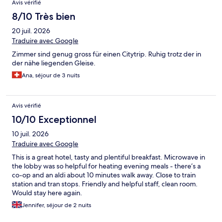
Avis vérifié
qu’un remboursement serait en effet possible. Toutefois votre
réservation ayant été faite à l’aide d’Expedia, qui est notre
8/10 Très bien
partenaire, il nous est impossible d’effectuer un
20 juil. 2026
remboursement direct. Vous devrez donc contacter l’agence
Expedia pour démarrer une procédure de remboursement en
Traduire avec Google
les contactant. Nous nous excusons pour la gêne occasionnée et
Zimmer sind genug gross für einen Citytrip. Ruhig trotz der in
espérons que l’on trouvera une solution adéquate à votre
der nähe liegenden Gleise.
problème. Pour toute information supplémentaire n’hésitez pas
à nous contacter à tout moment , Cordialement,
Ana, séjour de 3 nuits
Avis vérifié
10/10 Exceptionnel
10 juil. 2026
Traduire avec Google
This is a great hotel, tasty and plentiful breakfast. Microwave in
the lobby was so helpful for heating evening meals - there’s a
co-op and an aldi about 10 minutes walk away. Close to train
station and tran stops. Friendly and helpful staff, clean room.
Would stay here again.
Jennifer, séjour de 2 nuits