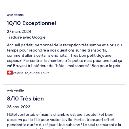
Avis vérifié
10/10 Exceptionnel
27 mars 2024
Traduire avec Google
Accueil parfait, personnel de la réception très sympa et a pris du
temps pour répondre à nos questions sur les transports,
comment aller à certains endroits… Très bon petit déjeuner
copieux! Par contre, la chambre très petite mais pour une nuit ça
va! Bruyant à l’intérieur de l’hôtel, mal sonorisé! Bon pour le prix
de la nuit avec petit déjeuner c’est plutôt correct!
Valérie, séjour de 1 nuit
Avis vérifié
8/10 Très bien
26 nov. 2023
Hôtel confortable (mais la chambre est bien petite !) et bien
desservi par le T15 pour visiter la ville. Forfait transport offert
pendant la durée du séjour. Une aubaine ! Le seul restaurant à la