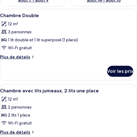
août 7 - août 9
août 14 - août 16
Afficher
Un lit superposé avec une table de cheve
5
Chambre Double
toutes
12 m²
les
3 personnes
photos
pour
1 lit double et 1 lit superposé (1 place)
ce
Wi-Fi gratuit
type
Plus
Plus de détails
de
de
chambre :
détails
Voir les prix
sur
Chambre
le
Double
type
Afficher
Une chambre d’hôtel comprenant un lit,
6
de
Chambre avec lits jumeaux, 2 lits une place
toutes
chambre
12 m²
Chambre
les
Double
2 personnes
photos
pour
2 lits 1 place
ce
Wi-Fi gratuit
type
Plus
Plus de détails
de