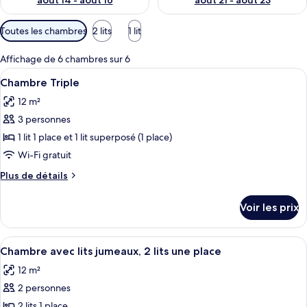
août 14 - août 16
août 21 - août 23
Filtres
Toutes les chambres
2 lits
1 lit
disponibles
pour
Affichage de 6 chambres sur 6
les
Afficher
Une chambre avec un lit superposé, un 
4
Chambre Triple
chambres
toutes
12 m²
les
3 personnes
photos
pour
1 lit 1 place et 1 lit superposé (1 place)
ce
Wi-Fi gratuit
type
Plus
Plus de détails
de
de
chambre :
détails
Voir les prix
sur
Chambre
le
Triple
type
Afficher
Une chambre d’hôtel avec deux lits, ch
5
de
Chambre avec lits jumeaux, 2 lits une place
toutes
chambre
12 m²
Chambre
les
Triple
2 personnes
photos
pour
2 lits 1 place