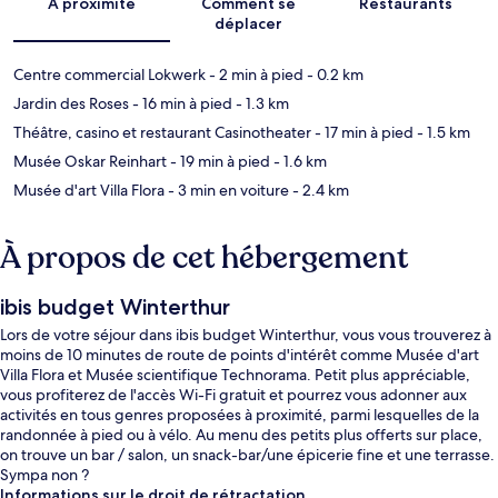
À proximité
Comment se
Restaurants
déplacer
Centre commercial Lokwerk
- 2 min à pied
- 0.2 km
Jardin des Roses
- 16 min à pied
- 1.3 km
Théâtre, casino et restaurant Casinotheater
- 17 min à pied
- 1.5 km
Musée Oskar Reinhart
- 19 min à pied
- 1.6 km
Musée d'art Villa Flora
- 3 min en voiture
- 2.4 km
À propos de cet hébergement
ibis budget Winterthur
Lors de votre séjour dans ibis budget Winterthur, vous vous trouverez à
moins de 10 minutes de route de points d'intérêt comme Musée d'art
Villa Flora et Musée scientifique Technorama. Petit plus appréciable,
vous profiterez de l'accès Wi-Fi gratuit et pourrez vous adonner aux
activités en tous genres proposées à proximité, parmi lesquelles de la
randonnée à pied ou à vélo. Au menu des petits plus offerts sur place,
on trouve un bar / salon, un snack-bar/une épicerie fine et une terrasse.
Sympa non ?
Informations sur le droit de rétractation