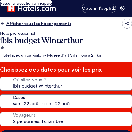
Passer à la section principale
Obtenir l’appli
Afficher tous les hébergements
Hôte professionnel
ibis budget Winterthur
Hébergement
1.0 étoile
Hôtel avec un bar/salon - Musée d'art Villa Flora à 2,1 km
Choisissez des dates pour voir les prix
Où allez-vous ?
Dates
Voyageurs