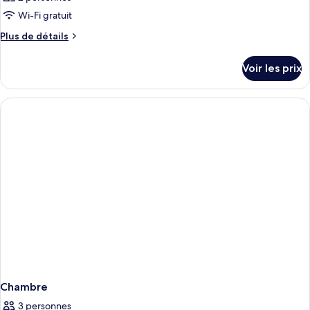
Wi-Fi gratuit
Plus
Plus de détails
de
détails
Voir les prix
sur
le
type
de
chambre
Chambre
Chambre
3 personnes