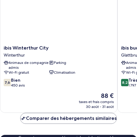
ibis
ibis
ibis Winterthur City
ibis b
Winterthur
budget
Winterthur
Glattbr
City
Zurich
Animaux de compagnie
Parking
Anima
Winterthur
Airport
admis
admis
Glattbr
Wi-Fi gratuit
Climatisation
Wi-Fi 
7.6
8.2
Bien
Trè
7,6
8,2
sur
sur
450 avis
1 797
10,
10,
Le
88 €
Bien,
Très
nouveau
450 avis
bien,
taxes et frais compris
prix
30 août - 31 août
1 797 avi
est
de
Comparer des hébergements similaires
88 €