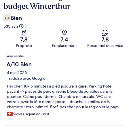
budget Winterthur
Bien
7,4
535 avis
7,8
7,4
7,8
Propreté
Emplacement
Personnel et service
Avis
Avis vérifié
6/10 Bien
4 mai 2026
Traduire avec Google
Pas cher. 10-15 minutes à pied jusqu'à la gare. Parking hôtel
payant -> places de parc en zone bleue disponibles dans le
quartier. Calme pour dormir. Chambre minuscule, WC sans
verrou, avec la tête dans la porte... douche au milieu de la
chambre : zéro intimité. Bref, pas cher pour la région et le pays,
fait l'affaire pour 1 nuit d'escale, pas plus !
Nicolas, séjour de 1 nuit