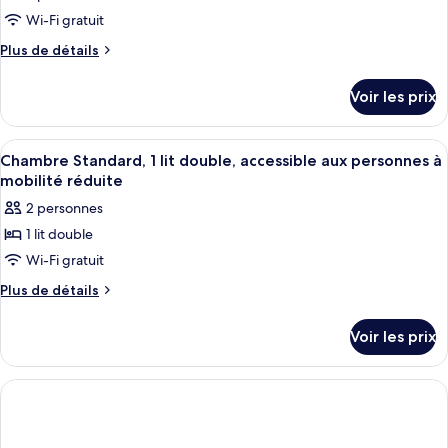
Wi-Fi gratuit
Plus
Plus de détails
de
détails
Voir les prix
sur
le
type
Afficher
Une chambre d’hôtel avec un lit, une p
4
de
Chambre Standard, 1 lit double, accessible aux personnes à
toutes
chambre
mobilité réduite
Chambre
les
2 personnes
photos
1 lit double
pour
Wi-Fi gratuit
ce
type
Plus
Plus de détails
de
de
détails
chambre :
Voir les prix
sur
Chambre
le
Standard,
type
de
1
chambre
lit
Chambre