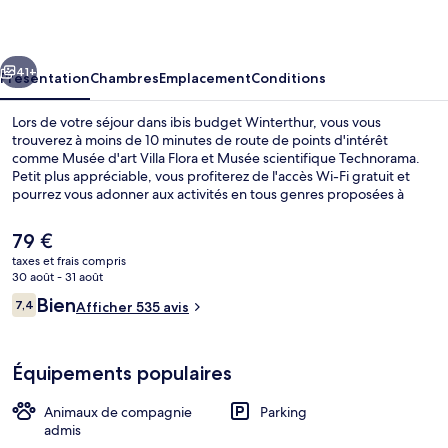
Winterthur
cédent
Suivant
41+
Présentation
Chambres
Emplacement
Conditions
Lors de votre séjour dans ibis budget Winterthur, vous vous
trouverez à moins de 10 minutes de route de points d'intérêt
comme Musée d'art Villa Flora et Musée scientifique Technorama.
Petit plus appréciable, vous profiterez de l'accès Wi-Fi gratuit et
pourrez vous adonner aux activités en tous genres proposées à
proximité, parmi lesquelles de la randonnée à pied ou à vélo. Au
menu des petits plus offerts sur place, on trouve un bar / salon, un
Le
79 €
snack-bar/une épicerie fine et une terrasse. Sympa non ?
prix
taxes et frais compris
actuel
30 août - 31 août
Petit déjeuner buffet servi tous les j
est
Avis
Bien
7,4
Afficher 535 avis
de
7,4 sur 10
voyageurs
79 €.
Équipements populaires
Animaux de compagnie
Parking
admis