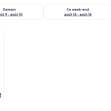
sponibilité pour demain août 9 - août 10
Vérifier la disponibilité pour ce week
Demain
Ce week-end
ût 9 - août 10
août 14 - août 16
enant un coin cuisine, un coin repas avec une table et des chaises, et un c
x