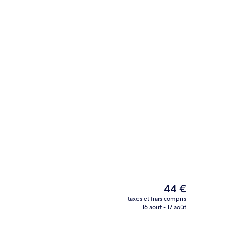
Aire de pique-nique/barbecue
Le
44 €
prix
taxes et frais compris
actuel
16 août - 17 août
offres-forts dans les chambres, bureau
Salle de réunion
est
de