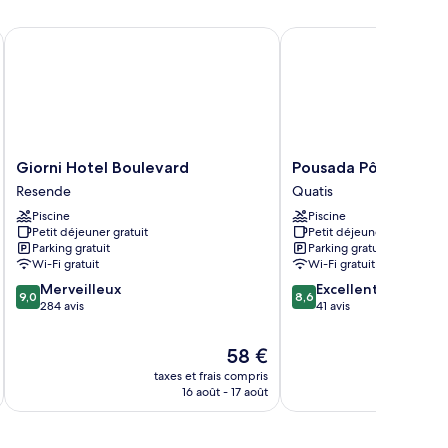
Giorni Hotel Boulevard
Pousada Pôr do Sol
Giorni
Pousada
Giorni Hotel Boulevard
Pousada Pôr do Sol
Hotel
Pôr
Resende
Quatis
Boulevard
do
Piscine
Piscine
Resende
Sol
Petit déjeuner gratuit
Petit déjeuner gratuit
Quatis
Parking gratuit
Parking gratuit
Wi-Fi gratuit
Wi-Fi gratuit
9.0
8.6
Merveilleux
Excellent
9,0
8,6
sur
sur
284 avis
41 avis
10,
10,
Merveilleux,
Excellent,
Le
58 €
284 avis
41 avis
u
nouveau
taxes et frais compris
tax
prix
16 août - 17 août
est
de
58 €