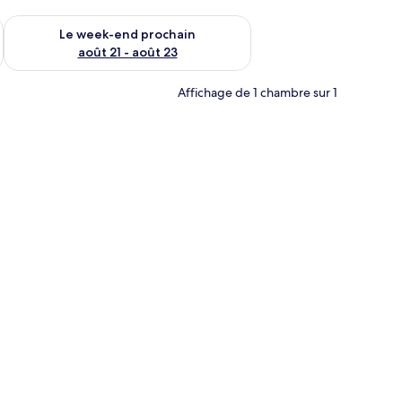
-end août 14 - août 16
Vérifier la disponibilité pour le week-end prochain août 21 - 
Le week-end prochain
août 21 - août 23
Affichage de 1 chambre sur 1
anapé.