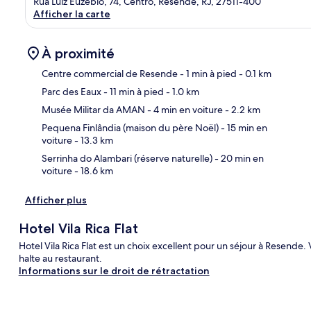
Rua Luiz Euzébio, 74, Centro, Resende, RJ, 27511-400
Afficher la carte
À proximité
Centre commercial de Resende
- 1 min à pied
- 0.1 km
Parc des Eaux
- 11 min à pied
- 1.0 km
Car
Musée Militar da AMAN
- 4 min en voiture
- 2.2 km
Pequena Finlândia (maison du père Noël)
- 15 min en
voiture
- 13.3 km
Serrinha do Alambari (réserve naturelle)
- 20 min en
voiture
- 18.6 km
Afficher plus
Hotel Vila Rica Flat
Hotel Vila Rica Flat est un choix excellent pour un séjour à Resende. 
halte au restaurant.
Informations sur le droit de rétractation