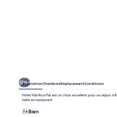
Vila
Rica
Flat
16+
Présentation
Chambres
Emplacement
Conditions
Hotel Vila Rica Flat est un choix excellent pour un séjour à
halte au restaurant.
Avis
Bien
7,4
7,4 sur 10
voyageurs