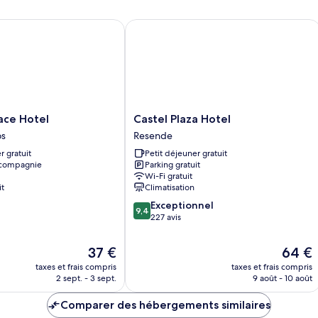
e Hotel
Castel Plaza Hotel
Castel
ace Hotel
Castel Plaza Hotel
Plaza
os
Resende
Hotel
r gratuit
Petit déjeuner gratuit
Resende
 compagnie
Parking gratuit
Wi-Fi gratuit
it
Climatisation
9.4
Exceptionnel
9,4
sur
227 avis
10,
Exceptionnel,
Le
Le
37 €
64 €
227 avis
nouveau
nouvea
taxes et frais compris
taxes et frais compris
prix
prix
2 sept. - 3 sept.
9 août - 10 août
est
est
de
de
Comparer des hébergements similaires
37 €
64 €