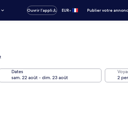
•
s
Ouvrir l’appli
EUR
Publier votre annon
t
Dates
Voya