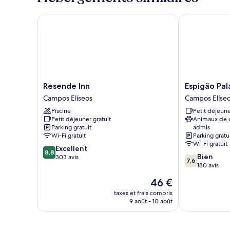
lits
chambre
jumeaux,
Chambre
Resende Inn
Espigão Palac
1
Deluxe
Double
chambre
ou
avec
lits
jumeaux,
1
Resende
Espigão
Resende Inn
Espigão Pal
chambre
Inn
Palace
Campos Elíseos
Campos Elíse
Campos
Hotel
Piscine
Petit déjeune
Elíseos
Campos
Petit déjeuner gratuit
Animaux de
Elíseos
Parking gratuit
admis
Wi-Fi gratuit
Parking gratu
Wi-Fi gratuit
8.8
Excellent
8,8
7.6
Bien
sur
303 avis
7,6
sur
180 avis
10,
10,
Excellent,
Le
46 €
Bien,
303 avis
nouveau
180 avis
taxes et frais compris
prix
9 août - 10 août
est
de
46 €