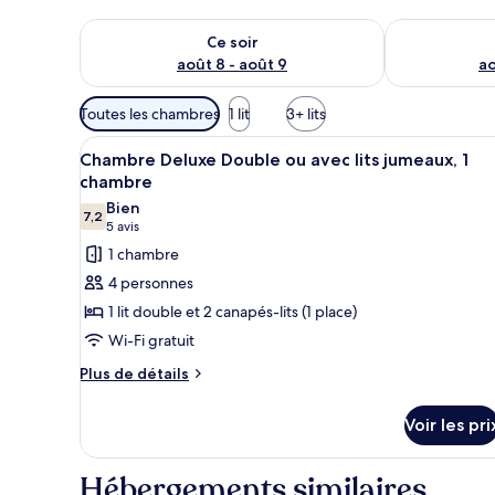
Vérifier la disponibilité pour ce soir août 8 - août 9
Vérifier la di
Ce soir
août 8 - août 9
ao
Filtres
Toutes les chambres
1 lit
3+ lits
disponibles
Afficher
Un espace de vie compact compr
pour
2
Chambre Deluxe Double ou avec lits jumeaux, 1
toutes
les
chambre
les
chambres
Bien
7,2
photos
7,2 sur 10
(5 avis)
5 avis
pour
1 chambre
ce
4 personnes
type
1 lit double et 2 canapés-lits (1 place)
de
Wi-Fi gratuit
chambre :
Plus
Chambre
Plus de détails
de
Deluxe
détails
Double
Voir les pri
sur
ou
le
type
avec
Hébergements similaires
de