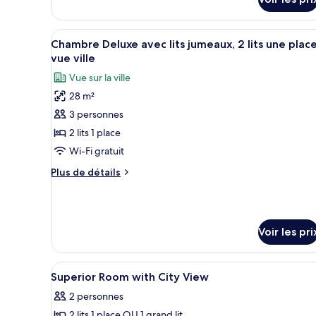
sur
très
le
grand
type
Afficher
Chambre Deluxe avec lits jumeaux
8
de
Chambre Deluxe avec lits jumeaux, 2 lits une place
lit,
toutes
chambre
vue ville
vue
Chambre
les
ville
Vue sur la ville
Double
photos
Supérieure,
28 m²
pour
1
3 personnes
ce
très
grand
type
2 lits 1 place
lit,
de
Wi-Fi gratuit
vue
chambre :
ville
Plus
Plus de détails
Chambre
de
Deluxe
détails
sur
avec
le
lits
Voir les pri
type
jumeaux,
de
chambre
2
Afficher
Coffres-forts dans les chambres
Chambre
4
Superior Room with City View
lits
toutes
Deluxe
une
2 personnes
avec
les
place,
lits
2 lits 1 place OU 1 grand lit