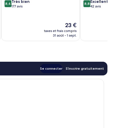
8.4
8.8
Très bien
Excellent
Penh
8,4
8,8
sur
sur
177 avis
42 avis
10,
10,
Très
Excellent,
bien,
42 avis
Le
23 €
177 avis
au
nouveau
taxes et frais compris
tax
prix
31 août - 1 sept.
est
de
23 €
Se connecter
S’inscrire gratuitement