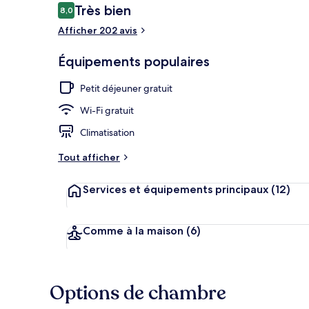
Avis
Très bien
8,0
8,0 sur 10
voyageurs
Afficher 202 avis
Équipement 
Équipements populaires
Petit déjeuner gratuit
Wi-Fi gratuit
Climatisation
Tout afficher
Services et équipements principaux
(12)
Comme à la maison
(6)
Options de chambre