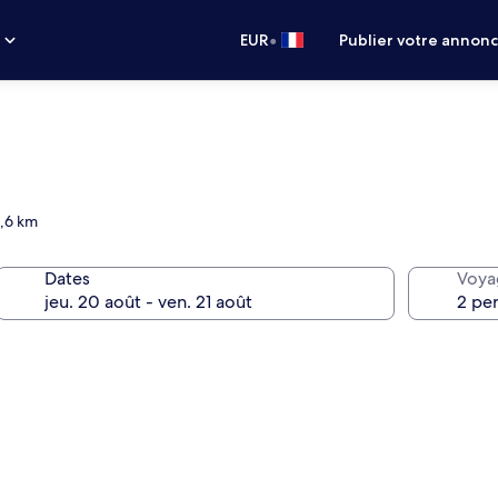
•
s
EUR
Publier votre annon
1,6 km
Dates
Voya