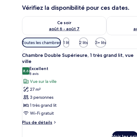
Vérifiez la disponibilité pour ces dates.
Vérifier la disponibilité pour ce soir août 6 - août 7
Vérifier la di
Ce soir
août 6 - août 7
a
Filtres
Toutes les chambres
1 lit
2 lits
3+ lits
disponibles
Afficher
Une chambre d’hôtel avec un gra
pour
8
Chambre Double Supérieure, 1 très grand lit, vue
toutes
les
ville
les
chambres
Excellent
8,6
photos
8,6 sur 10
(8 avis)
8 avis
pour
Vue sur la ville
ce
27 m²
type
3 personnes
de
1 très grand lit
chambre :
Wi-Fi gratuit
Chambre
Double
Plus
Plus de détails
de
Supérieure,
détails
1
Voir les pri