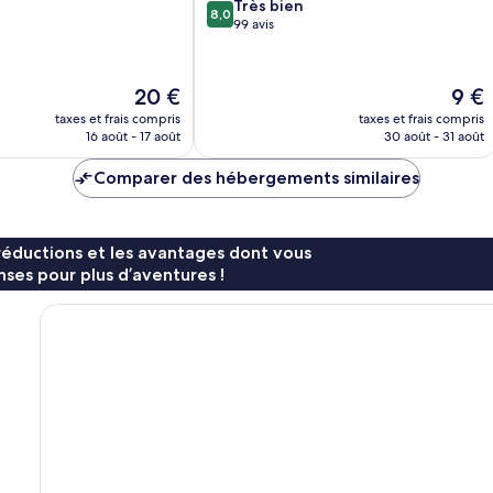
8.0
Très bien
8,0
sur
99 avis
10,
Très
bien,
Le
Le
20 €
9 €
99 avis
nouveau
nouve
taxes et frais compris
taxes et frais compris
prix
prix
16 août - 17 août
30 août - 31 août
est
est
de
de
Comparer des hébergements similaires
20 €
9 €
réductions et les avantages dont vous
ses pour plus d’aventures !