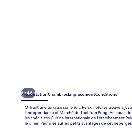
Hotel
46+
Présentation
Chambres
Emplacement
Conditions
Offrant une terrasse sur le toit, Relax Hotel se trouve à 
l'Indépendance et Marché de Tuol Tom Pong. Au cours de 
les spécialités Cuisine internationale de l'établissement Re
le dîner. Parmi les autres petits avantages de cet hébergem