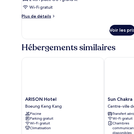
photos
jumeaux,
vue
pour
Wi-Fi gratuit
2
ville
ce
lits
Plus
Plus de détails
une
type
de
place,
détails
de
Voir les pri
vue
sur
chambre :
ville
le
Superior
type
Hébergements similaires
Room
de
chambre
with
Superior
ARISON Hotel
Sun Chakra B
City
Room
View
with
City
View
ARISON
Sun
ARISON Hotel
Sun Chakra
Hotel
Chakra
Boeung Keng Kang
Centre-ville 
Boeung
Boutique
Piscine
Transfert aér
Keng
Hotel
Parking gratuit
Wi-Fi gratuit
Kang
Centre-
Wi-Fi gratuit
Chambres
ville
Climatisation
communican
de
disponibles