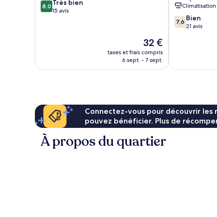
8.0
Très bien
Phnom
Climatisation
8,0
sur
15 avis
Penh
7.6
Bien
10,
7,6
sur
21 avis
Très
10,
bien,
Le
32 €
Bien,
15 avis
nouveau
21 avis
taxes et frais compris
prix
6 sept. - 7 sept.
est
de
32 €
Connectez-vous pour découvrir les 
pouvez bénéficier. Plus de récompen
À propos du quartier