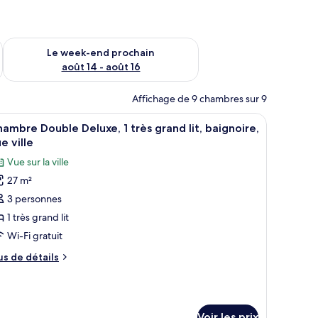
-end août 7 - août 9
Vérifier la disponibilité pour le week-end prochain août 14 - a
Le week-end prochain
août 14 - août 16
Affichage de 9 chambres sur 9
u, Wi-Fi gratuit, draps fournis
fficher
Chambre Double Deluxe, 1 très grand lit, baign
5
ambre Double Deluxe, 1 très grand lit, baignoire,
outes
e ville
s
Vue sur la ville
hotos
27 m²
our
3 personnes
e
ype
1 très grand lit
e
Wi-Fi gratuit
hambre :
us
us de détails
hambre
e
ouble
tails
r
eluxe,
Voir les prix