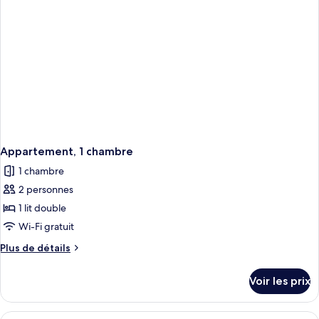
1
chambre
Appartement, 1 chambre
1 chambre
2 personnes
1 lit double
Wi-Fi gratuit
Plus
Plus de détails
de
détails
Voir les prix
sur
le
type