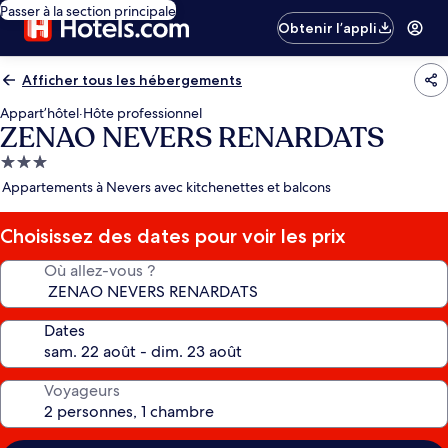
Passer à la section principale
Obtenir l’appli
Afficher tous les hébergements
Appart’hôtel
·
Hôte professionnel
ZENAO NEVERS RENARDATS
Hébergement
3.0 étoiles
Appartements à Nevers avec kitchenettes et balcons
Choisissez des dates pour voir les prix
Où allez-vous ?
Dates
Voyageurs