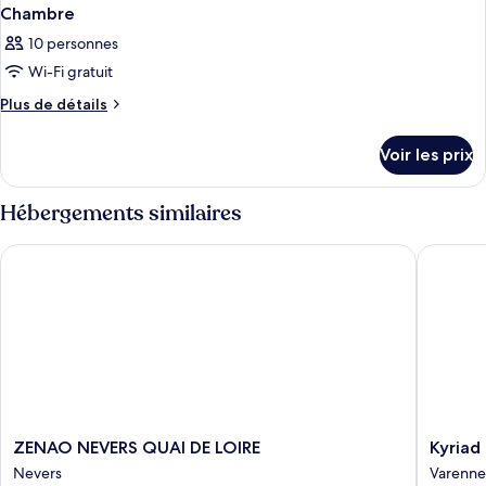
Chambre
10 personnes
Wi-Fi gratuit
Plus
Plus de détails
de
détails
Voir les prix
sur
le
type
Hébergements similaires
de
chambre
ZENAO NEVERS QUAI DE LOIRE
Kyriad E
Chambre
ZENAO
Kyriad
ZENAO NEVERS QUAI DE LOIRE
Kyriad
NEVERS
ECO
Nevers
Varenne
QUAI
-