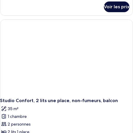
détails
Voir les prix
sur
le
type
de
chambre
Studio
Classique,
1
lit
double,
non-
fumeurs,
balcon
Studio Confort, 2 lits une place, non-fumeurs, balcon
35 m²
1 chambre
2 personnes
2 lits 1 place