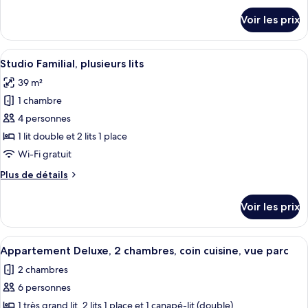
Studio,
détails
Voir les prix
sur
1
le
lit
type
Afficher
Une chambre d’hôtel moderne équipée d
une
4
de
Studio Familial, plusieurs lits
toutes
place
chambre
39 m²
Studio,
les
1
1 chambre
photos
lit
pour
4 personnes
une
ce
place
1 lit double et 2 lits 1 place
type
Wi-Fi gratuit
de
Plus
Plus de détails
chambre :
de
Studio
détails
Voir les prix
sur
Familial,
le
plusieurs
type
Afficher
Une chambre d’hôtel avec deux lits, u
lits
1
de
Appartement Deluxe, 2 chambres, coin cuisine, vue parc
toutes
chambre
2 chambres
Studio
les
Familial,
6 personnes
photos
plusieurs
pour
1 très grand lit, 2 lits 1 place et 1 canapé-lit (double)