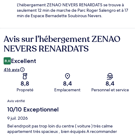
L'hébergement ZENAO NEVERS RENARDATS se trouve à
seulement 12 min de marche de Parc Roger Salengro et à 17
min de Espace Bernadette Soubirous Nevers.
Avis sur l’hébergement ZENAO
Avis
NEVERS RENARDATS
Excellent
8,6
416 avis
8,8
8,4
8,4
Propreté
Emplacement
Personnel et service
Avis
Avis vérifié
10/10 Exceptionnel
9 juil. 2026
Bel endrpoit pas trop loin du centre ( voiture ) très calme
appartement très spacieux , bien équipés A recommander