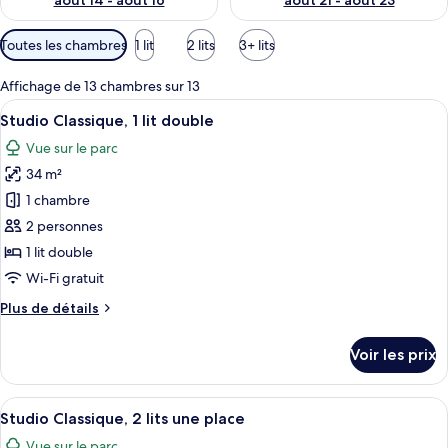
août 14 - août 16
août 21 - août 23
Filtres
Toutes les chambres
1 lit
2 lits
3+ lits
disponibles
pour
Affichage de 13 chambres sur 13
les
Afficher
Une pièce moderne et bien éclairée, co
7
Studio Classique, 1 lit double
chambres
toutes
Vue sur le parc
les
34 m²
photos
pour
1 chambre
ce
2 personnes
type
1 lit double
de
Wi-Fi gratuit
chambre :
Plus
Plus de détails
Studio
de
Classique,
détails
Voir les prix
1
sur
le
lit
type
Afficher
Une chambre d’hôtel avec un lit, un bu
double
5
de
Studio Classique, 2 lits une place
toutes
chambre
Vue sur le parc