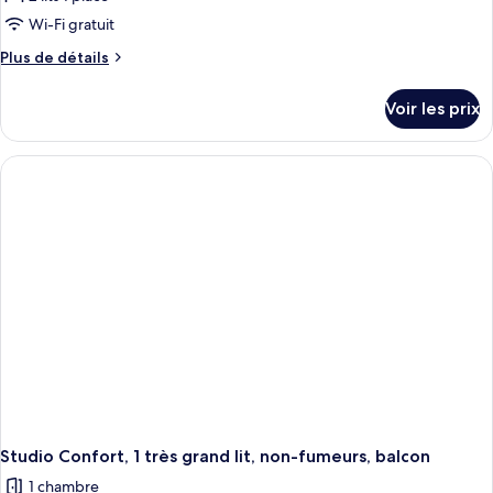
Wi-Fi gratuit
Plus
Plus de détails
de
détails
Voir les prix
sur
le
type
de
chambre
Studio
Confort,
2
lits
une
place,
non-
fumeurs,
balcon
Studio Confort, 1 très grand lit, non-fumeurs, balcon
1 chambre