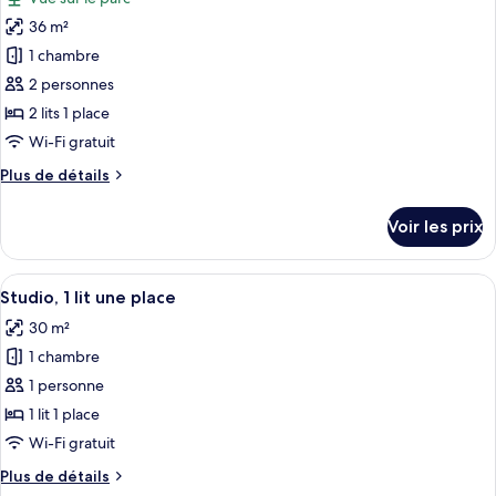
Studio
les
Classique,
36 m²
photos
1
pour
1 chambre
lit
ce
double
2 personnes
type
2 lits 1 place
de
Wi-Fi gratuit
chambre :
Plus
Plus de détails
Studio
de
Classique,
détails
Voir les prix
2
sur
le
lits
type
Afficher
Une cuisine compacte équipée d’un four
une
2
de
Studio, 1 lit une place
toutes
place
chambre
30 m²
Studio
les
Classique,
1 chambre
photos
2
pour
1 personne
lits
ce
une
1 lit 1 place
place
type
Wi-Fi gratuit
de
Plus
Plus de détails
chambre :
de