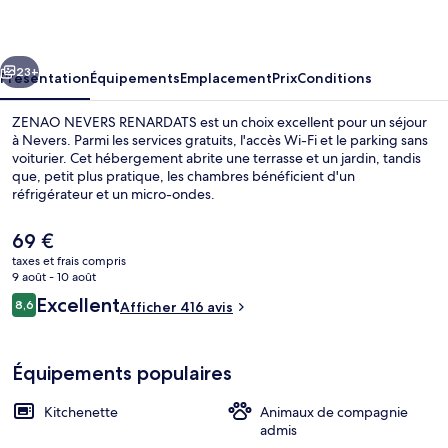
RENARDATS
cédent
Suivant
23+
Présentation
Équipements
Emplacement
Prix
Conditions
ZENAO NEVERS RENARDATS est un choix excellent pour un séjour
à Nevers. Parmi les services gratuits, l'accès Wi-Fi et le parking sans
voiturier. Cet hébergement abrite une terrasse et un jardin, tandis
que, petit plus pratique, les chambres bénéficient d'un
réfrigérateur et un micro-ondes.
Le
69 €
prix
taxes et frais compris
actuel
9 août - 10 août
Terrasse/Patio
est
Avis
Excellent
8,6
Afficher 416 avis
de
8,6 sur 10
voyageurs
69 €.
Équipements populaires
Kitchenette
Animaux de compagnie
admis