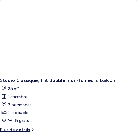
de
chambre
Appartement,
1
chambre
Studio Classique, 1 lit double, non-fumeurs, balcon
35 m²
1 chambre
2 personnes
1 lit double
Wi-Fi gratuit
Plus
Plus de détails
de