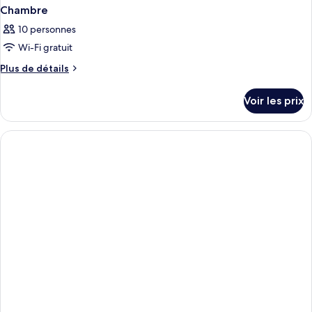
Chambre
10 personnes
Wi-Fi gratuit
Plus
Plus de détails
de
détails
Voir les prix
sur
le
type
de
chambre
Chambre