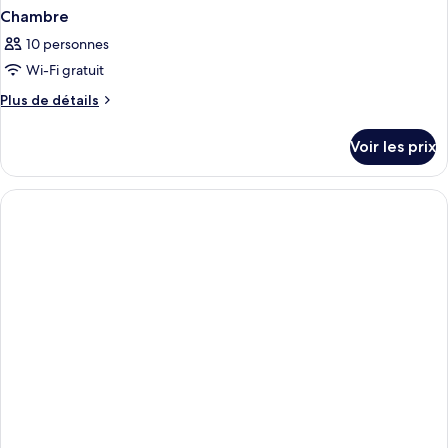
Chambre
10 personnes
Wi-Fi gratuit
Plus
Plus de détails
de
détails
Voir les prix
sur
le
type
de
chambre
Chambre