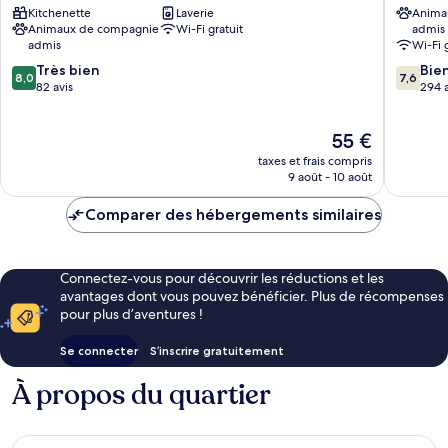
Kitchenette
Laverie
Anima
DE
Nevers
Animaux de compagnie
Wi-Fi gratuit
admis
LOIRE
Nord
admis
Wi-Fi 
Nevers
Varenne
8.0
7.6
Très bien
Vauzelle
Bie
8,0
7,6
sur
sur
82 avis
Varenne
294 a
10,
10,
Vauzelle
Très
Bien,
Le
55 €
bien,
294 avis
nouveau
82 avis
taxes et frais compris
prix
9 août - 10 août
est
de
Comparer des hébergements similaires
55 €
Connectez-vous pour découvrir les réductions et les
avantages dont vous pouvez bénéficier. Plus de récompenses
pour plus d’aventures !
Se connecter
S’inscrire gratuitement
À propos du quartier