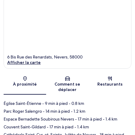
6 Bis Rue des Renardats, Nevers, 58000
Afficher la carte
Carte
À proximité
Comment se
Restaurants
déplacer
Église Saint-Étienne
- 9 min à pied
- 0.8 km
Parc Roger Salengro
- 14 min à pied
- 1.2 km
Espace Bernadette Soubirous Nevers
- 17 min à pied
- 1.4 km
Couvent Saint-Gildard
- 17 min à pied
- 1.4 km
Cathédrale Saint-Cyr-et-Sainte-Julitte de Nevers
- 18 min à pied
-