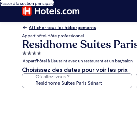
Passer à la section principale
Afficher tous les hébergements
Appart’hôtel
·
Hôte professionnel
Residhome Suites Pari
Hébergement
4.0 étoiles
Appart'hôtel à Lieusaint avec un restaurant et un bar/salon
Choisissez des dates pour voir les prix
Où allez-vous ?
Galerie
photos
de
l’hébergement
Residhome