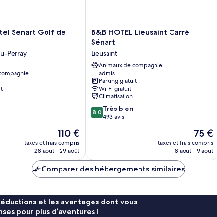
B&B
el Senart Golf de
B&B HOTEL Lieusaint Carré
HOTEL
Sénart
Lieusaint
du-Perray
Lieusaint
Carré
Sénart
Animaux de compagnie
 compagnie
admis
Lieusaint
Parking gratuit
it
Wi-Fi gratuit
Climatisation
8.0
Très bien
8,0
sur
493 avis
10,
Le
Le
110 €
75 €
Très
nouveau
nouvea
bien,
taxes et frais compris
taxes et frais compris
prix
prix
28 août - 29 août
8 août - 9 août
493 avis
est
est
de
de
Comparer des hébergements similaires
110 €
75 €
réductions et les avantages dont vous
ses pour plus d’aventures !