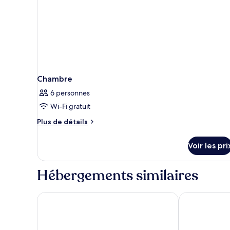
Chambre
6 personnes
Wi-Fi gratuit
Plus
Plus de détails
de
détails
Voir les pri
sur
le
type
Hébergements similaires
de
chambre
Chambre
Residhome Paris Senart
Hôtel Novote