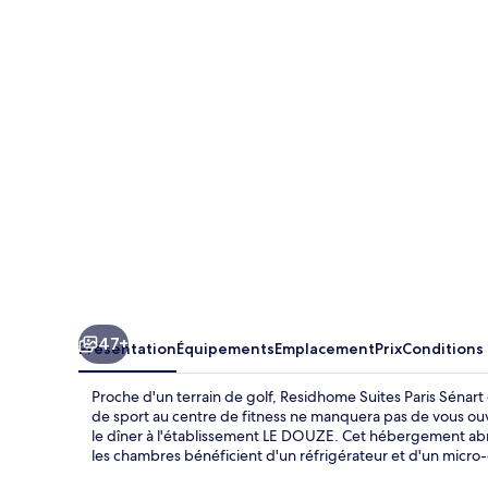
Suites
Paris
Sénart
47+
Présentation
Équipements
Emplacement
Prix
Conditions
Proche d'un terrain de golf, Residhome Suites Paris Sénart 
de sport au centre de fitness ne manquera pas de vous ouvri
le dîner à l'établissement LE DOUZE. Cet hébergement abrit
les chambres bénéficient d'un réfrigérateur et d'un micro