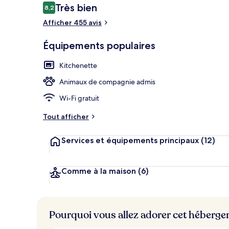
Avis
Très bien
8,2
8,2 sur 10
voyageurs
Afficher 455 avis
Entrée de l’
Équipements populaires
Kitchenette
Animaux de compagnie admis
Wi-Fi gratuit
Tout afficher
Services et équipements principaux
(12)
Comme à la maison
(6)
Pourquoi vous allez adorer cet héberg