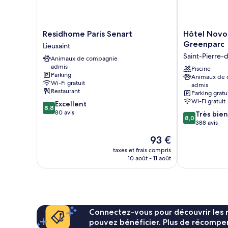
Residhome
Hôtel
Residhome Paris Senart
Hôtel Novot
Paris
Novotel
Greenparc
Lieusaint
Senart
Senart
Saint-Pierre-
Animaux de compagnie
Lieusaint
Golf
admis
de
Piscine
Parking
Animaux de
Greenparc
Wi-Fi gratuit
admis
Saint-
Restaurant
Parking gratu
Pierre-
Wi-Fi gratuit
8.8
Excellent
du-
8,8
sur
80 avis
8.0
Très bien
Perray
8,0
10,
sur
388 avis
Excellent,
10,
Le
93 €
80 avis
Très
nouveau
bien,
taxes et frais compris
prix
10 août - 11 août
388 avis
est
de
93 €
Connectez-vous pour découvrir les 
pouvez bénéficier. Plus de récompen