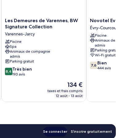
Les
Novotel
Les Demeures de Varennes, BW
Novotel Evry Courc
Demeures
Evry
Signature Collection
Évry-Courcouronnes
de
Courcouronnes
Varennes-Jarcy
Piscine
Varennes,
Évry-
Animaux de compagnie
BW
Piscine
Courcouronnes
admis
Spa
Signature
Parking gratuit
Animaux de compagnie
Collection
Wi-Fi gratuit
admis
Varennes-
Parking gratuit
7.6
Bien
Jarcy
7,6
sur
444 avis
8.4
Très bien
8,4
10,
sur
193 avis
Bien,
10,
Le
134 €
444 avis
Très
u
nouveau
bien,
taxes et frais compris
tax
prix
12 août - 13 août
193 avis
est
de
134 €
Se connecter
S’inscrire gratuitement