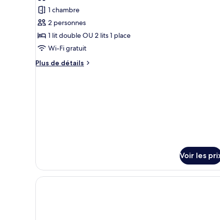
les
Affaires
1 chambre
photos
pour
2 personnes
ce
1 lit double OU 2 lits 1 place
type
Wi-Fi gratuit
de
Plus
Plus de détails
chambre :
de
Suite
détails
sur
(Executive)
le
type
de
chambre
Suite
(Executive)
Voir les pri