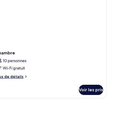
miliale
hambre
10 personnes
Wi-Fi gratuit
us
us de détails
e
tails
Voir les prix
r
pe
e
hambre
hambre