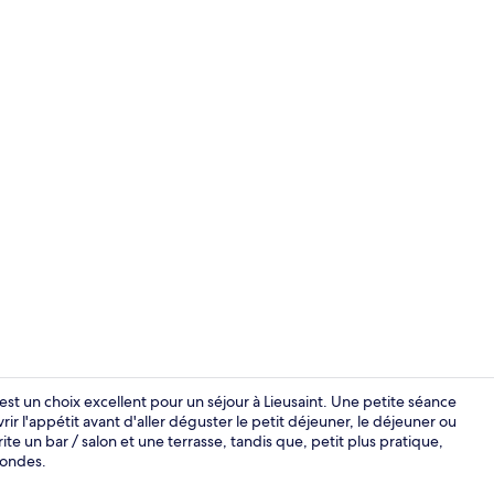
Intérieur
est un choix excellent pour un séjour à Lieusaint. Une petite séance
r l'appétit avant d'aller déguster le petit déjeuner, le déjeuner ou
e un bar / salon et une terrasse, tandis que, petit plus pratique,
Bar (sur plac
-ondes.