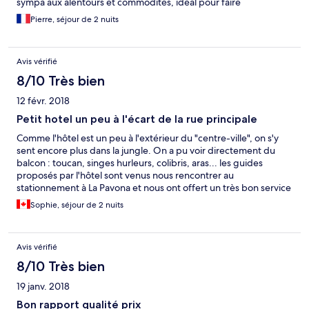
sympa aux alentours et commodités, idéal pour faire
connaissances. Surtout le gros plus sont les animaux
Pierre, séjour de 2 nuits
directement sur l hôtel oiseaux et singes...
Avis vérifié
8/10 Très bien
12 févr. 2018
Petit hotel un peu à l'écart de la rue principale
Comme l'hôtel est un peu à l'extérieur du "centre-ville", on s'y
sent encore plus dans la jungle. On a pu voir directement du
balcon : toucan, singes hurleurs, colibris, aras... les guides
proposés par l'hôtel sont venus nous rencontrer au
stationnement à La Pavona et nous ont offert un très bon service
(pour nous indiquer où se trouve l'hôtel et les tours disponibles
Sophie, séjour de 2 nuits
dans le parc national de Tortuguero).
Avis vérifié
8/10 Très bien
19 janv. 2018
Bon rapport qualité prix