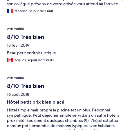
son collègue prévenu de votre arrivée vous attend aà l’arrivée
du bateau, vous emmène à l’hôtel et attend votre réponse pour
Francoise, séjour de 1 nuit
les visites, que nous avons prises et qui se sont globalement
bien passées mais ça fait un peu vente forcée.
Avis vérifié
8/10 Très bien
18 févr. 2019
Beau petit endroit rustique
Jacques, séjour de 2 nuits
Avis vérifié
8/10 Très bien
16 août 2018
Hôtel petit prix bien placé
Hôtel simple mais propre la piscine est un plus. Personnel
sympathique. Petit déjeuner simple servi dans un autre hotel à
proximité. Seulement quelques chambres (9). L'hôtel est situé
dans un petit ensemble de maisons typiques avec habitants