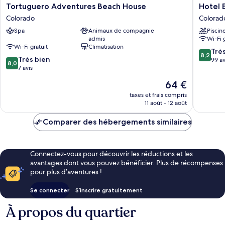
Tortuguero
Hotel
Tortuguero Adventures Beach House
Hotel 
Adventures
El
Colorado
Colorad
Beach
Icaco
Spa
Animaux de compagnie
Piscin
House
Tortugu
admis
Wi-Fi 
Colorado
Colorad
Wi-Fi gratuit
Climatisation
8.2
Trè
8,2
8.0
Très bien
sur
99 av
8,0
sur
7 avis
10,
10,
Très
Le
64 €
Très
bien,
nouveau
bien,
taxes et frais compris
99 avis
prix
11 août - 12 août
7 avis
est
de
Comparer des hébergements similaires
64 €
Connectez-vous pour découvrir les réductions et les
avantages dont vous pouvez bénéficier. Plus de récompenses
pour plus d’aventures !
Se connecter
S’inscrire gratuitement
À propos du quartier