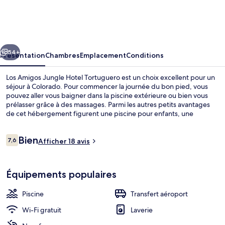
Amigos
Jungle
Hotel
cédent
Suivant
Tortuguero
54+
Présentation
Chambres
Emplacement
Conditions
Los Amigos Jungle Hotel Tortuguero est un choix excellent pour un
séjour à Colorado. Pour commencer la journée du bon pied, vous
pouvez aller vous baigner dans la piscine extérieure ou bien vous
prélasser grâce à des massages. Parmi les autres petits avantages
de cet hébergement figurent une piscine pour enfants, une
terrasse et un jardin.
Avis
Bien
7,6
Afficher 18 avis
7,6 sur 10
voyageurs
Piscine extérieure, chaises longues
Équipements populaires
Piscine
Transfert aéroport
Wi-Fi gratuit
Laverie