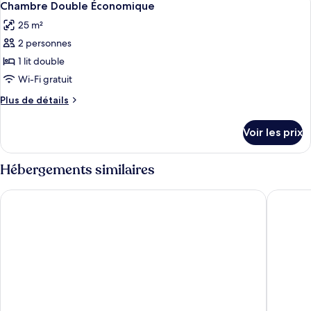
5
Chambre Double Économique
toutes
25 m²
les
2 personnes
photos
pour
1 lit double
ce
Wi-Fi gratuit
type
Plus
Plus de détails
de
de
chambre :
détails
Voir les prix
sur
Chambre
le
Double
type
Hébergements similaires
Économique
de
chambre
Tortuguero Adventures Beach House
Hotel El
Chambre
Double
Économique