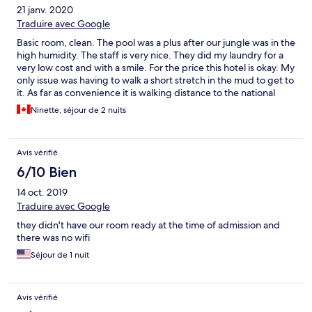
21 janv. 2020
Traduire avec Google
Basic room, clean. The pool was a plus after our jungle was in the
high humidity. The staff is very nice. They did my laundry for a
very low cost and with a smile. For the price this hotel is okay. My
only issue was having to walk a short stretch in the mud to get to
it. As far as convenience it is walking distance to the national
park and to the many restaurants and shops.
Ninette, séjour de 2 nuits
Avis vérifié
6/10 Bien
14 oct. 2019
Traduire avec Google
they didn't have our room ready at the time of admission and
there was no wifi
Séjour de 1 nuit
Avis vérifié