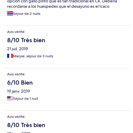
opción con gallo pinto que es tan tradicional en CR. Debería
recordarse a los huespedes que el desayuno es el Icaco.
Nosotros tuvimos que llamar porque no sabíamos donde ir a
Séjour de 2 nuits
desayunar.
Avis vérifié
8/10 Très bien
21 juil. 2019
Maryse, séjour de 3 nuits
Avis vérifié
6/10 Bien
19 janv. 2019
Séjour de 1 nuit
Avis vérifié
8/10 Très bien