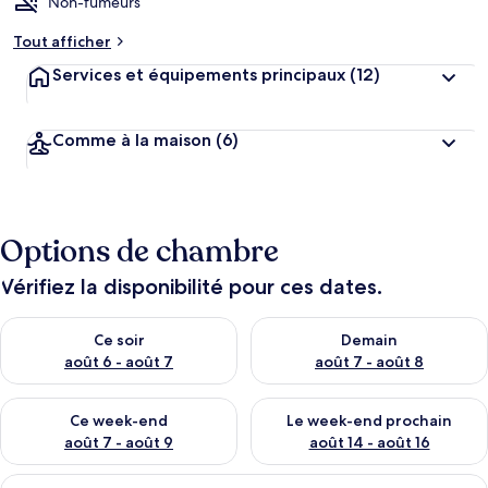
Non-fumeurs
Tout afficher
Services et équipements principaux
(12)
Comme à la maison
(6)
Options de chambre
Vérifiez la disponibilité pour ces dates.
Vérifier la disponibilité pour ce soir août 6 - août 7
Vérifier la disponibilité pour 
Ce soir
Demain
août 6 - août 7
août 7 - août 8
Vérifier la disponibilité pour ce week-end août 7 - août 9
Vérifier la disponibilité pour 
Ce week-end
Le week-end prochain
août 7 - août 9
août 14 - août 16
Afficher
Une pièce aux murs verts, avec un lit, 