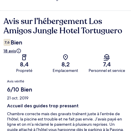
Avis sur l’hébergement Los
Avis
Amigos Jungle Hotel Tortuguero
Bien
7,6
18 avis
8,4
8,2
7,4
Propreté
Emplacement
Personnel et service
Avis
Avis vérifié
6/10 Bien
21 oct. 2019
Accueil des guides trop pressant
Chambre correcte mais des gravats traînent juste à l’entrée de
l’hôtel, la piscine est trouble et ne fait pas envie. J’avais payé en
ligne et on m’a réclamé le paiement à plusieurs reprises. Un
guide attaché à l’hôtel vous harponne dès le parking à la Pavona,