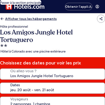
Passer à la section principale
Obtenir l’appli
Afficher tous les hébergements
Hôte professionnel
Los Amigos Jungle Hotel
Tortuguero
Hébergement
2.0 étoiles
Hôtel à Colorado avec une piscine extérieure
Choisissez des dates pour voir les prix
Où allez-vous ?
Dates
Voyageurs