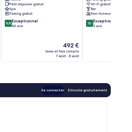
Reserve
Guest
Petit déjeuner gratuit
Wi-Fi gratuit
Makhanda
House
Spa
Bar
Makhanda
Parking gratuit
Non-fumeurs
9.8
10.0
Exceptionnel
Exceptionnel
9,8
10
sur
sur
40 avis
3 avis
10,
10,
Exceptionnel,
Exceptionnel,
40 avis
3 avis
Le
492 €
u
nouveau
taxes et frais compris
tax
prix
7 août - 8 août
est
de
492 €
Se connecter
S’inscrire gratuitement