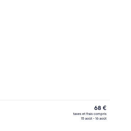
Restaurant
Le
68 €
prix
taxes et frais compris
actuel
15 août - 16 août
Standard | Terrasse/Patio
Appartement Standard | 6 chambres, li
est
de