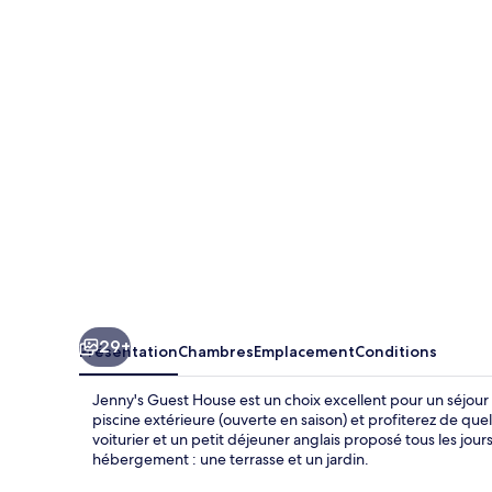
Guest
House
29+
Présentation
Chambres
Emplacement
Conditions
Jenny's Guest House est un choix excellent pour un séjour
piscine extérieure (ouverte en saison) et profiterez de que
voiturier et un petit déjeuner anglais proposé tous les jour
hébergement : une terrasse et un jardin.