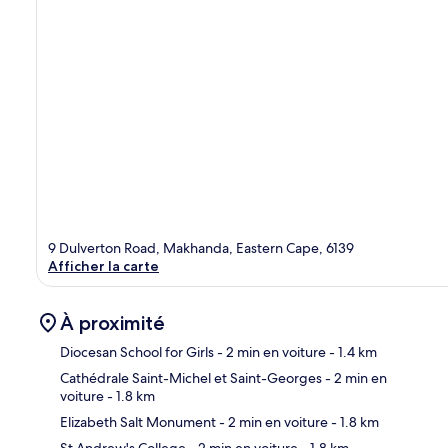
9 Dulverton Road, Makhanda, Eastern Cape, 6139
Afficher la carte
À proximité
Diocesan School for Girls
- 2 min en voiture
- 1.4 km
Cathédrale Saint-Michel et Saint-Georges
- 2 min en
voiture
- 1.8 km
Car
Elizabeth Salt Monument
- 2 min en voiture
- 1.8 km
St Andrew's College
- 2 min en voiture
- 1.8 km