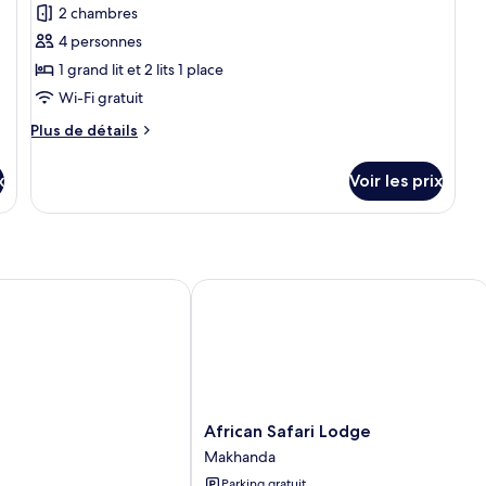
Confort
2 chambres
photos
pour
4 personnes
ce
1 grand lit et 2 lits 1 place
type
Wi-Fi gratuit
de
Plus
Plus de détails
chambre :
de
Appartement
détails
x
Voir les prix
sur
Standard
le
type
de
chambre
Appartement
African Safari Lodge
Standard
African
African Safari Lodge
Safari
Makhanda
Lodge
Parking gratuit