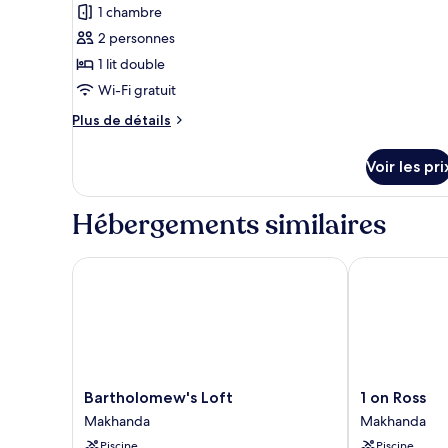
Double
1 chambre
photos
Familiale
pour
2 personnes
ce
1 lit double
type
Wi-Fi gratuit
de
Plus
Plus de détails
chambre :
de
Chambre
détails
Voir les pri
sur
Double
le
type
Hébergements similaires
de
chambre
Chambre
Bartholomew's Loft
1 on Ross
Double
Bartholomew's
1
Bartholomew's Loft
1 on Ross
Loft
on
Makhanda
Makhanda
Makhanda
Ross
Piscine
Piscine