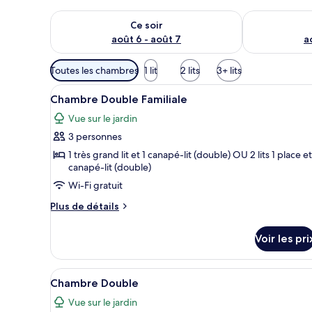
Vérifier la disponibilité pour ce soir août 6 - août 7
Vérifier la di
Ce soir
août 6 - août 7
a
Filtres
Toutes les chambres
1 lit
2 lits
3+ lits
disponibles
Afficher
Une chambre d’hôtel équipée d’u
pour
3
Chambre Double Familiale
toutes
les
Vue sur le jardin
les
chambres
3 personnes
photos
pour
1 très grand lit et 1 canapé-lit (double) OU 2 lits 1 place et
canapé-lit (double)
ce
Wi-Fi gratuit
type
de
Plus
Plus de détails
chambre :
de
détails
Chambre
Voir les pri
sur
Double
le
Familiale
type
Afficher
Chambre Double | 6 chambres, l
5
de
Chambre Double
toutes
chambre
Vue sur le jardin
Chambre
les