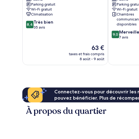
Makhanda
Parking gratuit
Parking gratu
Wi-Fi gratuit
Wi-Fi gratuit
Climatisation
Chambres
communican
8.4
Très bien
disponibles
8,4
sur
35 avis
9.0
Merveill
10,
9,0
sur
7 avis
Très
10,
bien,
Le
63 €
Merveilleux,
35 avis
nouveau
7 avis
taxes et frais compris
prix
8 août - 9 août
est
de
63 €
Connectez-vous pour découvrir les 
pouvez bénéficier. Plus de récompen
À propos du quartier