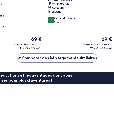
Makhanda
it
Wi-Fi gratuit
Restaurant
Laverie
tes
10.0
Exceptionnel
10
sur
3 avis
eux
10,
Exceptionnel,
3 avis
Le
Le
69 €
69 €
nouveau
nouvea
taxes et frais compris
taxes et frais compris
prix
prix
19 août - 20 août
17 août - 18 août
est
est
de
de
Comparer des hébergements similaires
69 €
69 €
réductions et les avantages dont vous
ses pour plus d’aventures !