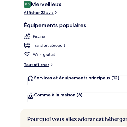
Avis
Merveilleux
9,0
9,0 sur 10
voyageurs
Afficher 22 avis
Réception
Équipements populaires
Piscine
Transfert aéroport
Wi-Fi gratuit
Tout afficher
Services et équipements principaux
(12)
Comme à la maison
(6)
Pourquoi vous allez adorer cet héberg