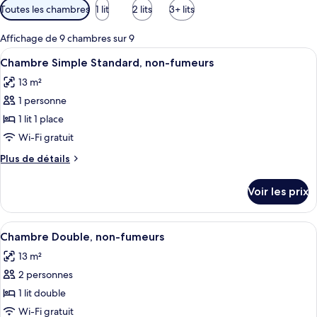
Filtres
Toutes les chambres
1 lit
2 lits
3+ lits
disponibles
pour
Affichage de 9 chambres sur 9
les
Afficher
Une chambre d’hôtel avec un lit, un bu
3
Chambre Simple Standard, non-fumeurs
chambres
toutes
13 m²
les
1 personne
photos
pour
1 lit 1 place
ce
Wi-Fi gratuit
type
Plus
Plus de détails
de
de
chambre :
détails
Voir les prix
sur
Chambre
le
Simple
type
Afficher
Une chambre d’hôtel équipée d’un lit,
Standard,
3
de
Chambre Double, non-fumeurs
toutes
chambre
non-
13 m²
Chambre
les
fumeurs
Simple
2 personnes
photos
Standard,
pour
1 lit double
non-
ce
fumeurs
Wi-Fi gratuit