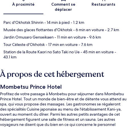
Carte
À proximité
Comment se
Restaurants
déplacer
Parc d'Okhotsk Shinrin
- 14 min à pied
- 1.2 km
Musée des glaces flottantes d'Okhotsk
- 6 min en voiture
- 2.7 km
Jardin Omusaro Genseikaen
- 11 min en voiture
- 9.6 km
Tour Céleste d'Okhotsk
- 17 min en voiture
- 7.6 km
Station de la Route Kaori no Sato Taki no Ue
- 45 min en voiture
-
43.1 km
À propos de cet hébergement
Mombetsu Prince Hotel
Profitez de votre passage à Monbetsu pour séjourner dans Mombetsu
Prince Hotel. Tout un monde de bien-être et de détente vous attend au
spa, qui vous propose des massages. Les gastronomes se régaleront
des spécialités Cuisine japonaise au menu de l'établissement Kani-ya,
ouvert au moment du dîner. Parmi les autres petits avantages de cet
hébergement figurent une salle de fitness et un sauna. Les autres
voyageurs ne disent que du bien en ce qui concerne le personnel