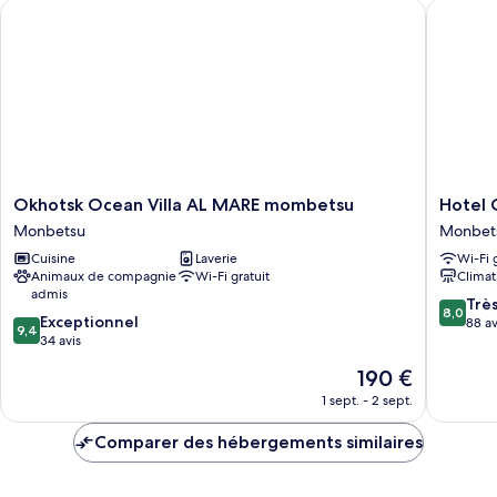
Room
Okhotsk Ocean Villa AL MARE mombetsu
Hotel Ok
Budget
Smoking
Double
Room
Smoking
Okhotsk
Hotel
Okhotsk Ocean Villa AL MARE mombetsu
Hotel 
Ocean
Okhotsk
Monbetsu
Monbet
Villa
Palace
Cuisine
Laverie
Wi-Fi 
AL
Monbet
Animaux de compagnie
Wi-Fi gratuit
Climat
MARE
admis
mombetsu
8.0
Trè
8,0
9.4
Monbetsu
Exceptionnel
sur
88 av
9,4
sur
34 avis
10,
10,
Très
Le
190 €
Exceptionnel,
bien,
nouveau
34 avis
1 sept. - 2 sept.
88 avis
prix
est
Comparer des hébergements similaires
de
190 €