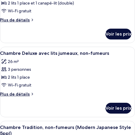
pour
2 lits 1 place et 1 canapé-lit (double)
1
ce
lit
Wi-Fi gratuit
double
type
Plus
Plus de détails
de
de
chambre :
détails
Voir les prix
sur
Chambre
le
Standard
type
Afficher
Une chambre d’hôtel avec deux lits, un 
avec
2
de
Chambre Deluxe avec lits jumeaux, non-fumeurs
toutes
chambre
lits
26 m²
Chambre
les
jumeaux,
Standard
3 personnes
photos
non-
avec
pour
2 lits 1 place
fumeurs
lits
ce
jumeaux,
Wi-Fi gratuit
non-
type
Plus
Plus de détails
fumeurs
de
de
chambre :
détails
Voir les prix
sur
Chambre
le
Deluxe
type
Afficher
Une chambre d’hôtel avec deux lits, un
avec
2
de
Chambre Tradition, non-fumeurs (Modern Japanese Style
toutes
chambre
lits
5ppl)