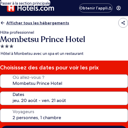
Passer à la section principale
Obtenir l’appli
Afficher tous les hébergements
Hôte professionnel
Mombetsu Prince Hotel
Hébergement
3.0 étoiles
Hôtel à Monbetsu avec un spa et un restaurant
Choisissez des dates pour voir les prix
Où allez-vous ?
Dates
Voyageurs