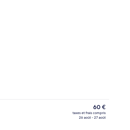
ieure
Intérieur
Le
60 €
prix
taxes et frais compris
actuel
26 août - 27 août
Hall
est
de