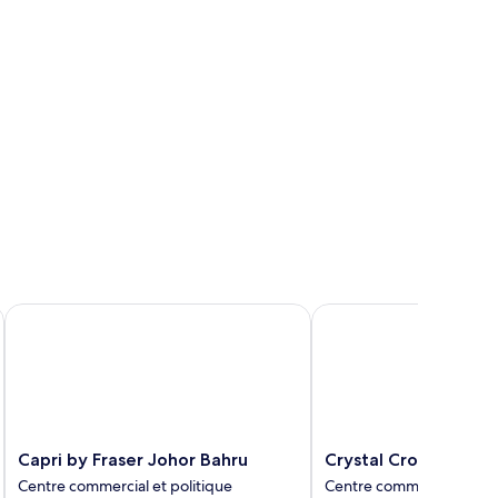
Capri by Fraser Johor Bahru
Crystal Crown Hotel
Capri
Crystal
Capri by Fraser Johor Bahru
Crystal Crown Hotel
by
Crown
Centre commercial et politique
Centre commercial et pol
Fraser
Hotel