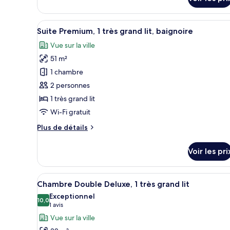
Deluxe
Room
Super
King
Afficher
Une chambre d’hôtel avec un gra
9
Room
Suite Premium, 1 très grand lit, baignoire
toutes
Vue sur la ville
les
51 m²
photos
pour
1 chambre
ce
2 personnes
type
1 très grand lit
de
Wi-Fi gratuit
chambre :
Plus
Plus de détails
Suite
de
Premium,
détails
Voir les pri
1
sur
le
très
type
Afficher
Une chambre d’hôtel avec un g
grand
6
de
Chambre Double Deluxe, 1 très grand lit
toutes
lit,
chambre
Exceptionnel
Suite
les
10,0
baignoire
10,0 sur 10
(1 avis)
1 avis
Premium,
photos
Vue sur la ville
1
pour
très