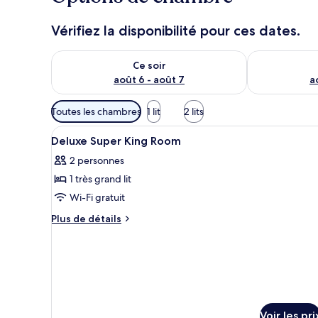
Vérifiez la disponibilité pour ces dates.
Vérifier la disponibilité pour ce soir août 6 - août 7
Vérifier la di
Ce soir
août 6 - août 7
a
Filtres
Toutes les chambres
1 lit
2 lits
disponibles
Afficher
Coffres-forts dans les chambre
pour
4
Deluxe Super King Room
toutes
les
2 personnes
les
chambres
1 très grand lit
photos
pour
Wi-Fi gratuit
ce
Plus
Plus de détails
type
de
détails
de
sur
chambre :
le
Deluxe
type
Super
de
chambre
King
Voir les pri