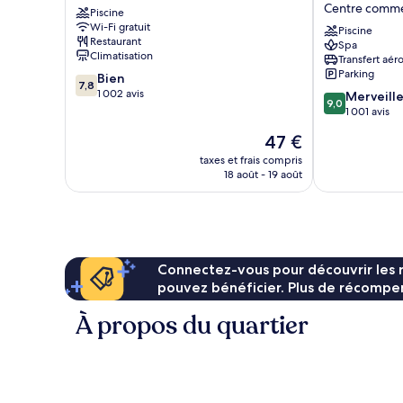
Centre commer
Piscine
Resort
Hotel
Wi-Fi gratuit
Centre
Johor
Piscine
Restaurant
Spa
commercial
Bahru
Climatisation
Transfert aér
et
Centre
Parking
7.8
Bien
politique
commercial
7,8
sur
1 002 avis
9.0
et
Merveill
9,0
10,
sur
politique
1 001 avis
Bien,
10,
Le
47 €
1 002 avis
Merveilleux,
nouveau
1 001 avis
taxes et frais compris
prix
18 août - 19 août
est
de
47 €
Connectez-vous pour découvrir les 
pouvez bénéficier. Plus de récompen
À propos du quartier