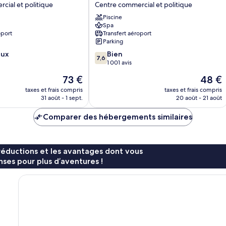
cial et politique
Centre commercial et politique
Johor
Bahru
Piscine
Spa
Centre
oport
Transfert aéroport
commercial
Parking
et
7.6
eux
politique
Bien
7,6
sur
1 001 avis
10,
Le
Le
73 €
48 €
Bien,
nouveau
nouvea
1 001 avis
taxes et frais compris
taxes et frais compris
prix
prix
31 août - 1 sept.
20 août - 21 août
est
est
de
de
Comparer des hébergements similaires
73 €
48 €
réductions et les avantages dont vous
ses pour plus d’aventures !