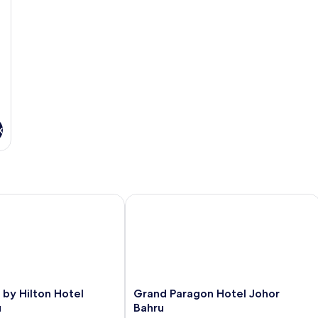
x
 Hilton Hotel Johor Bahru
Grand Paragon Hotel Johor Bahru
Grand
by Hilton Hotel
Grand Paragon Hotel Johor
Paragon
u
Bahru
Hotel