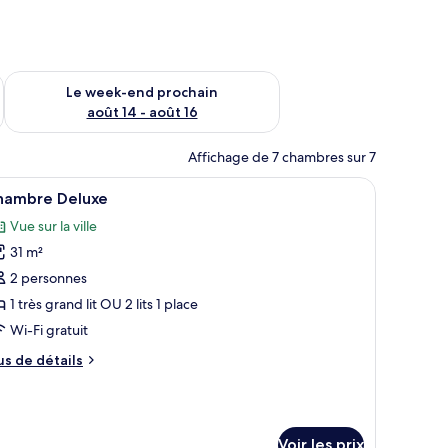
-end août 7 - août 9
Vérifier la disponibilité pour le week-end prochain août 14 - a
Le week-end prochain
août 14 - août 16
Affichage de 7 chambres sur 7
e chaise, une grande fenêtre avec des rideaux et une vue sur la ville.
fficher
Coffres-forts dans les chambres, bureau, ride
9
hambre Deluxe
outes
Vue sur la ville
s
31 m²
hotos
our
2 personnes
e
1 très grand lit OU 2 lits 1 place
ype
Wi-Fi gratuit
e
us
us de détails
hambre :
e
hambre
tails
r
eluxe
Voir les prix