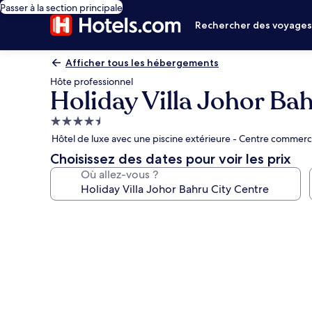
Passer à la section principale
Rechercher des voyage
Afficher tous les hébergements
Hôte professionnel
Holiday Villa Johor Ba
Hébergement
4.5 étoiles
Hôtel de luxe avec une piscine extérieure - Centre commercia
Choisissez des dates pour voir les prix
Où allez-vous ?
Galerie
photos
de
l’hébergement
Holiday