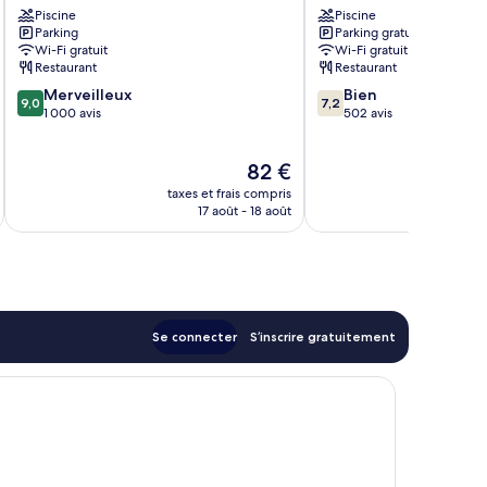
Piscine
Piscine
Johor
Centre
Parking
Parking gratuit
Bahru
commercial
Wi-Fi gratuit
Wi-Fi gratuit
Centre
et
Restaurant
Restaurant
commercial
politique
9.0
7.2
Merveilleux
Bien
et
9,0
7,2
sur
sur
1 000 avis
502 avis
politique
10,
10,
Merveilleux,
Bien,
Le
82 €
1 000 avis
502 avis
u
nouveau
taxes et frais compris
tax
prix
17 août - 18 août
est
de
82 €
Se connecter
S’inscrire gratuitement