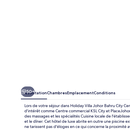
Villa
Johor
Bahru
City
Centre
50+
Présentation
Chambres
Emplacement
Conditions
Lors de votre séjour dans Holiday Villa Johor Bahru City Ce
d'intérêt comme Centre commercial KSL City et PlaceJohor
des massages et les spécialités Cuisine locale de l'établiss
et le dîner. Cet hôtel de luxe abrite en outre une piscine ex
ne tarissent pas d'éloges en ce qui concerne la proximit