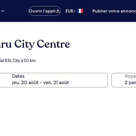
•
s
Ouvrir l’appli
EUR
Publier votre annon
hru City Centre
l KSL City à 0,1 km
Dates
Voya