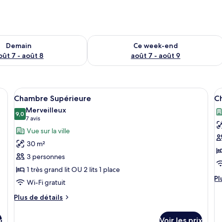
sponibilité pour demain août 7 - août 8
Vérifier la disponibilité pour ce week
Demain
Ce week-end
oût 7 - août 8
août 7 - août 9
s, bureau, rideaux occultants
Afficher
Une chambre d’hôtel avec deux lits, un
A
7
Chambre Supérieure
C
toutes
t
Merveilleux
les
9,0
le
9,0 sur 10
(7 avis)
7 avis
photos
p
Vue sur la ville
pour
p
30 m²
ce
c
3 personnes
type
t
1 très grand lit OU 2 lits 1 place
de
d
Pl
Pl
Wi-Fi gratuit
chambre :
c
d
Chambre
C
dé
Plus
Plus de détails
su
Supérieure
de
D
le
détails
x
Voir les prix