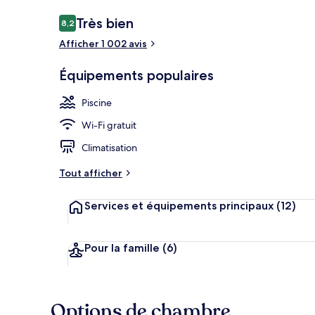
Avis
Très bien
8,2
8,2 sur 10
voyageurs
Afficher 1 002 avis
Façade de l’
Équipements populaires
Piscine
Wi-Fi gratuit
Climatisation
Tout afficher
Services et équipements principaux
(12)
Pour la famille
(6)
Options de chambre