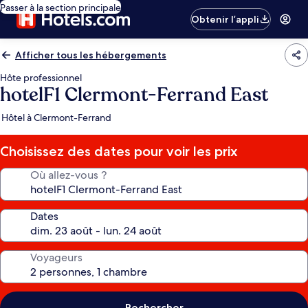
Passer à la section principale
Obtenir l’appli
Afficher tous les hébergements
Hôte professionnel
hotelF1 Clermont-Ferrand East
Hôtel à Clermont-Ferrand
Choisissez des dates pour voir les prix
Où allez-vous ?
Dates
Voyageurs
Rechercher