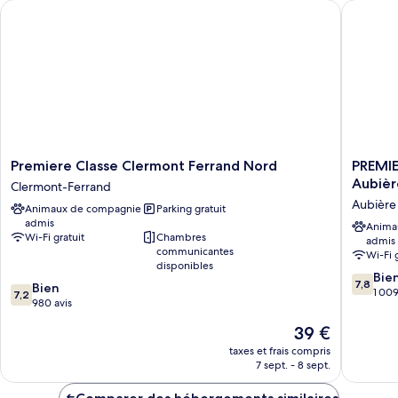
lits
Premiere Classe Clermont Ferrand Nord
PREMIER
Chambre,
(Combi)
plusieurs
lits
(Combi)
Premiere
PREMIE
Premiere Classe Clermont Ferrand Nord
PREMI
Classe
CLASSE
Aubièr
Clermont-Ferrand
Clermont
CLERM
Aubière
Animaux de compagnie
Parking gratuit
Ferrand
FERRAN
admis
Nord
SUD
Anima
Wi-Fi gratuit
Chambres
admis
Clermont-
-
communicantes
Wi-Fi 
Ferrand
Aubière
disponibles
Aubière
7.8
Bie
7,8
7.2
Bien
sur
1 009
7,2
sur
980 avis
10,
10,
Bien,
Le
39 €
Bien,
1 009 av
nouveau
980 avis
taxes et frais compris
prix
7 sept. - 8 sept.
est
de