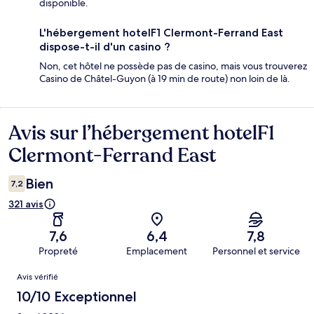
disponible.
L'hébergement hotelF1 Clermont-Ferrand East
dispose-t-il d'un casino ?
Non, cet hôtel ne possède pas de casino, mais vous trouverez
Casino de Châtel-Guyon (à 19 min de route) non loin de là.
Avis sur l’hébergement hotelF1
Avis
Clermont-Ferrand East
Bien
7,2
321 avis
7,6
6,4
7,8
Propreté
Emplacement
Personnel et service
Avis
Avis vérifié
10/10 Exceptionnel