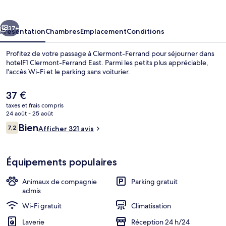
Ferrand
East
cédent
Suivant
37+
Présentation
Chambres
Emplacement
Conditions
Profitez de votre passage à Clermont-Ferrand pour séjourner dans
hotelF1 Clermont-Ferrand East. Parmi les petits plus appréciable,
l'accès Wi-Fi et le parking sans voiturier.
Le
37 €
prix
taxes et frais compris
actuel
24 août - 25 août
est
Avis
Bien
7,2
Afficher 321 avis
de
7,2 sur 10
voyageurs
Divers
37 €.
Équipements populaires
Animaux de compagnie
Parking gratuit
admis
Wi-Fi gratuit
Climatisation
Laverie
Réception 24 h/24