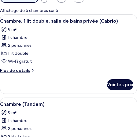
disponibles
pour
Affichage de 5 chambres sur 5
les
Afficher
Une chambre d’hôtel avec un mur décoré
8
Chambre, 1 lit double, salle de bains privée (Cabrio)
chambres
toutes
9 m²
les
1 chambre
photos
pour
2 personnes
ce
1 lit double
type
Wi-Fi gratuit
de
Plus
Plus de détails
chambre :
de
Chambre,
détails
Voir les prix
sur
1
le
lit
type
Afficher
Une chambre d’hôtel équipée d’un lit, 
double,
6
de
Chambre (Tandem)
toutes
salle
chambre
9 m²
Chambre,
les
de
1
1 chambre
photos
bains
lit
pour
2 personnes
privée
double,
ce
salle
2 lits 1 place