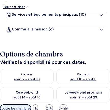
Tout afficher
Services et équipements principaux
(10)
Comme à la maison
(6)
Options de chambre
Vérifiez la disponibilité pour ces dates.
Vérifier la disponibilité pour ce soir août 9 - août 10
Vérifier la disponibilité pour 
Ce soir
Demain
août 9 - août 10
août 10 - août 11
Vérifier la disponibilité pour ce week-end août 14 - août 16
Vérifier la disponibilité pour
Ce week-end
Le week-end prochain
août 14 - août 16
août 21 - août 23
Filtres
Toutes les chambres
1 lit
2 lits
3+ lits