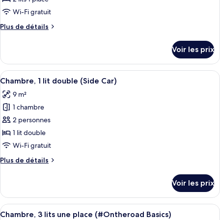
(Cabrio)
de
type
Wi-Fi gratuit
bains
de
privée
Plus
Plus de détails
chambre :
(Cabrio)
de
Chambre
détails
Voir les prix
sur
(Tandem)
le
type
Afficher
Une chambre d’hôtel équipée d’un lit, 
6
de
Chambre, 1 lit double (Side Car)
toutes
chambre
9 m²
Chambre
les
(Tandem)
1 chambre
photos
pour
2 personnes
ce
1 lit double
type
Wi-Fi gratuit
de
Plus
Plus de détails
chambre :
de
Chambre,
détails
Voir les prix
sur
1
le
lit
type
Afficher
Une chambre avec un lit superposé, un
double
3
de
Chambre, 3 lits une place (#Ontheroad Basics)