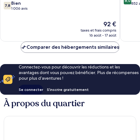
8,0
7.8
Norwich
Bien
Norwich
sur
852 a
7,8
sur
1 006 avis
10,
10,
Très
Bien,
bien,
Le
92 €
1 006 avis
852 avis
nouveau
taxes et frais compris
prix
16 août - 17 août
est
de
Comparer des hébergements similaires
92 €
Connectez-vous pour découvrir les réductions et les
avantages dont vous pouvez bénéficier. Plus de récompenses
pour plus d’aventures !
Se connecter
S’inscrire gratuitement
À propos du quartier