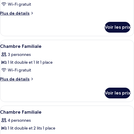
ou
pour
Wi-Fi gratuit
avec
ce
lits
Plus
Plus de détails
jumeaux
type
de
détails
de
Voir les prix
sur
chambre :
le
Chambre
type
Afficher
Une chambre d’hôtel avec deux lits, u
7
Simple
de
Chambre Familiale
toutes
chambre
3 personnes
Chambre
les
Simple
1 lit double et 1 lit 1 place
photos
pour
Wi-Fi gratuit
ce
Plus
Plus de détails
type
de
détails
de
Voir les prix
sur
chambre :
le
Chambre
type
Afficher
Une chambre d’hôtel avec deux lits, un
9
Familiale
de
Chambre Familiale
toutes
chambre
4 personnes
Chambre
les
Familiale
1 lit double et 2 lits 1 place
photos