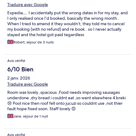
Traduire avec Google
Expedia…. I accidentally put the wrong dates in for my stay, and
I only realised once I’d booked, basically the wrong month..
When I tried to amend it they wouldn’t, they told me to cancel
my booking (with no refund) and re book.. so I never actually
stayed and the hotel got paid tegardless
Robert, séjour de 3 nuits
Avis vérifié
6/10 Bien
2 janv. 2026
Traduire avec Google
Room was lovely ,spacious ,Food needs improving sausages
underdone ,dry bread i couldnt eat ,so went elsewhere 4 breki
😢 Pool nice then roof fell onto jucuzi so couldnt use ,not thier
fault hope fixed soon. Staff lovely 😍
Jane, séjour de 1 nuit
Avis vérifié