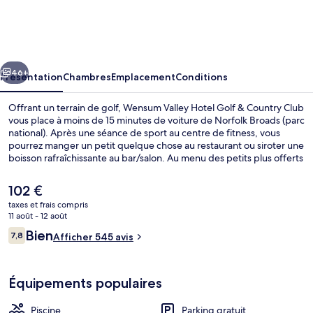
Valley
Hotel
Golf
cédent
Suivant
&
46+
Présentation
Chambres
Emplacement
Conditions
Country
Offrant un terrain de golf, Wensum Valley Hotel Golf & Country Club
Club
vous place à moins de 15 minutes de voiture de Norfolk Broads (parc
national). Après une séance de sport au centre de fitness, vous
pourrez manger un petit quelque chose au restaurant ou siroter une
boisson rafraîchissante au bar/salon. Au menu des petits plus offerts
sur place, on trouve une piscine couverte, un bain à remous et un
sauna. Sympa non ? Les autres voyageurs ne disent que du bien en
Le
102 €
ce qui concerne le personnel attentionné.
prix
taxes et frais compris
actuel
11 août - 12 août
Terrasse/Patio
est
Avis
Bien
7,8
Afficher 545 avis
de
7,8 sur 10
voyageurs
102 €.
Équipements populaires
Piscine
Parking gratuit