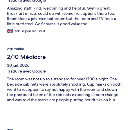
Traduire avec Google
Amazing staff, kind, welcoming and helpful. Gym is great.
Breakfast is nice, could do with some fruit options there too.
Room does a job, nice bathroom but the room and TV feels a
little outdated. Golf course is good value too.
Jack, séjour de 1 nuit
Avis vérifié
2/10 Médiocre
30 juil. 2026
Traduire avec Google
The room was not up to a standard for over £100 a night. The
bedside cabinets were absolutely shocking. Cup marks on both,
went to reception to say not happy with the room and shown
the photos I’d taken of the cabinets expecting a room change
and was told the marks are people putting hot drinks on but
they are clean. On a plus the bed was comfy. The hotel looked a
bit tired and needs work on it. Would I recommend or book
again definitely not.