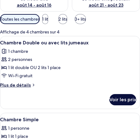
août 14 - août 16
août 21 - août 23
Filtres
Toutes les chambres
1 lit
2 lits
3+ lits
disponibles
pour
Affichage de 4 chambres sur 4
les
Afficher
Bureau, fer et planche à repasser, Wi-F
8
Chambre Double ou avec lits jumeaux
chambres
toutes
1 chambre
les
2 personnes
photos
pour
1 lit double OU 2 lits 1 place
ce
Wi-Fi gratuit
type
Plus
Plus de détails
de
de
chambre :
détails
Voir les prix
sur
Chambre
le
Double
type
Afficher
Bureau, fer et planche à repasser, Wi-F
ou
8
de
Chambre Simple
toutes
chambre
avec
1 personne
Chambre
les
lits
Double
1 lit 1 place
photos
jumeaux