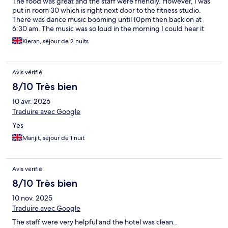
The food was great and the staff were friendly. However, I was
put in room 30 which is right next door to the fitness studio.
There was dance music booming until 10pm then back on at
6:30 am. The music was so loud in the morning I could hear it
while I was showering. This, along with the fire door outside my
Kieran, séjour de 2 nuits
room banging all night meant I had a terrible sleep. When I
booked Ithe room online, i stated I was there on business and
feel strongly that I should have been put well away from the
Avis vérifié
noise.
8/10 Très bien
10 avr. 2026
Traduire avec Google
Yes
Manjit, séjour de 1 nuit
Avis vérifié
8/10 Très bien
10 nov. 2025
Traduire avec Google
The staff were very helpful and the hotel was clean..