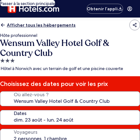
Passer à la section principale
Obtenir l’appli
Afficher tous les hébergements
Hôte professionnel
Wensum Valley Hotel Golf &
Country Club
Hébergement
3.0 étoiles
Hôtel à Norwich avec un terrain de golf et une piscine couverte
Choisissez des dates pour voir les prix
Où allez-vous ?
Dates
Voyageurs