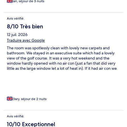
Ian, séjour de 3 nuits
Avis vérifié
8/10 Très bien
12 juil. 2026
Traduire avec Google
The room was spotlessly clean with lovely new carpets and
bathroom. We stayed in an executive suite which had a lovely
view of the golf course. It was a very hot weekend and the
window hardly opened with no air con (just a fan that did very
little as the large window let a lot of heat in). If it had air con we
would have been very happy. Breakfast was very nice, lots of
space everywhere, and our room was quiet even when a party
was going on in the front of the building. The swimming
pool/sauna/steam room included in the price and a nice relaxing
thing to do (just need £1 for locker and they lend you towels).
Staff were all friendly.
Gary, séjour de 2 nuits
Avis vérifié
10/10 Exceptionnel