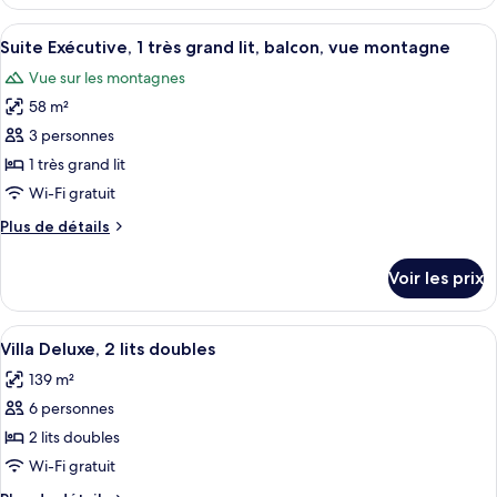
le
type
Afficher
Une chambre d’hôtel moderne avec un c
7
de
Suite Exécutive, 1 très grand lit, balcon, vue montagne
toutes
chambre
Vue sur les montagnes
Chambre
les
58 m²
photos
pour
3 personnes
ce
1 très grand lit
type
Wi-Fi gratuit
de
Plus
Plus de détails
chambre :
de
Suite
détails
Voir les prix
sur
Exécutive,
le
1
type
Afficher
Literie de qualité supérieure, minibar,
très
7
de
Villa Deluxe, 2 lits doubles
toutes
grand
chambre
139 m²
Suite
les
lit,
Exécutive,
6 personnes
photos
balcon,
1
pour
2 lits doubles
vue
très
ce
grand
montagne
Wi-Fi gratuit
lit,
type