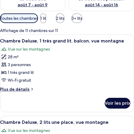
août 7 - août 9
août 14 - août 16
Filtres
Toutes les chambres
1 lit
2 lits
3+ lits
disponibles
pour
Affichage de 11 chambres sur 11
les
Afficher
Une chambre d’hôtel avec un grand lit,
8
Chambre Deluxe, 1 très grand lit, balcon, vue montagne
chambres
toutes
Vue sur les montagnes
les
28 m²
photos
pour
3 personnes
ce
1 très grand lit
type
Wi-Fi gratuit
de
Plus
Plus de détails
chambre :
de
Chambre
détails
Voir les prix
sur
Deluxe,
le
1
type
Afficher
Une salle de bain avec un miroir rond,
très
8
de
Chambre Deluxe, 2 lits une place, vue montagne
toutes
grand
chambre
Vue sur les montagnes
Chambre
les
lit,