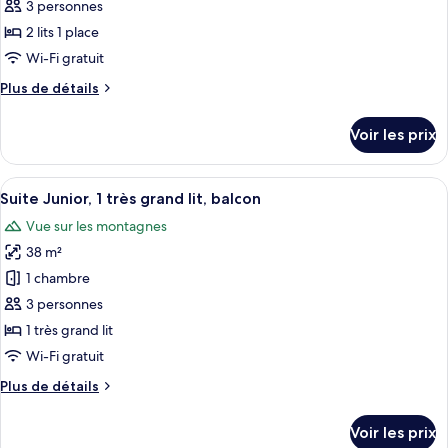
3 personnes
ce
grand
lit,
type
2 lits 1 place
balcon
de
Wi-Fi gratuit
chambre :
Plus
Plus de détails
Chambre
de
Supérieure
détails
Voir les prix
sur
avec
le
lits
type
Afficher
Literie de qualité supérieure, minibar,
jumeaux,
6
de
Suite Junior, 1 très grand lit, balcon
toutes
chambre
2
Vue sur les montagnes
Chambre
les
lits
Supérieure
38 m²
photos
une
avec
pour
1 chambre
place,
lits
ce
jumeaux,
3 personnes
balcon
2
type
1 très grand lit
lits
de
Wi-Fi gratuit
une
chambre :
place,
Plus
Plus de détails
Suite
balcon
de
Junior,
détails
Voir les prix
1
sur