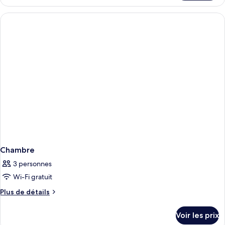
le
type
de
chambre
Chambre
Chambre
3 personnes
Wi-Fi gratuit
Plus
Plus de détails
de
détails
Voir les prix
sur