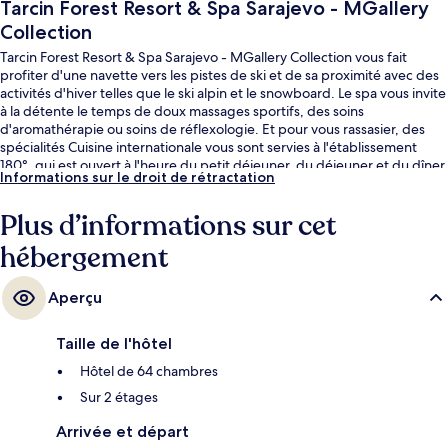
Tarcin Forest Resort & Spa Sarajevo - MGallery
Collection
Tarcin Forest Resort & Spa Sarajevo - MGallery Collection vous fait
profiter d'une navette vers les pistes de ski et de sa proximité avec des
activités d'hiver telles que le ski alpin et le snowboard. Le spa vous invite
à la détente le temps de doux massages sportifs, des soins
d'aromathérapie ou soins de réflexologie. Et pour vous rassasier, des
spécialités Cuisine internationale vous sont servies à l'établissement
180°, qui est ouvert à l'heure du petit déjeuner, du déjeuner et du dîner.
Informations sur le droit de rétractation
Parmi les autres petits avantages de cet hébergement figurent 2
bars/lounges, une piscine couverte et un club pour enfants (gratuit).
Plus d’informations sur cet
hébergement
Aperçu
Taille de l'hôtel
Hôtel de 64 chambres
Sur 2 étages
Arrivée et départ