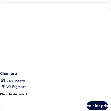
le
type
de
chambre
Chambre
Chambre
3 personnes
Wi-Fi gratuit
Plus
Plus de détails
de
détails
Voir les prix
sur