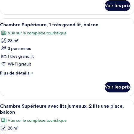
Deluxe,
détails
Voir les prix
plusieurs
sur
le
lits,
type
Afficher
Une chambre d’hôtel avec un grand lit,
balcon
6
de
Chambre Supérieure, 1 très grand lit, balcon
toutes
chambre
Vue sur le complexe touristique
Villa
les
Deluxe,
28 m²
photos
plusieurs
pour
3 personnes
lits,
ce
balcon
1 très grand lit
type
Wi-Fi gratuit
de
Plus
Plus de détails
chambre :
de
Chambre
détails
Voir les prix
sur
Supérieure,
le
1
type
Afficher
Une chambre d’hôtel avec deux lits, une
très
6
de
Chambre Supérieure avec lits jumeaux, 2 lits une place,
toutes
grand
chambre
balcon
Chambre
les
lit,
Vue sur le complexe touristique
Supérieure,
photos
balcon
1
28 m²
pour
très