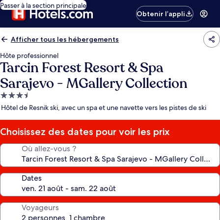
Passer à la section principale
Obtenir l’appli
Afficher tous les hébergements
Hôte professionnel
Tarcin Forest Resort & Spa
Sarajevo - MGallery Collection
Hébergement
3.5 étoiles
Hôtel de Resnik ski, avec un spa et une navette vers les pistes de ski
Choisissez des dates pour voir les prix
Où allez-vous ?
Dates
Voyageurs