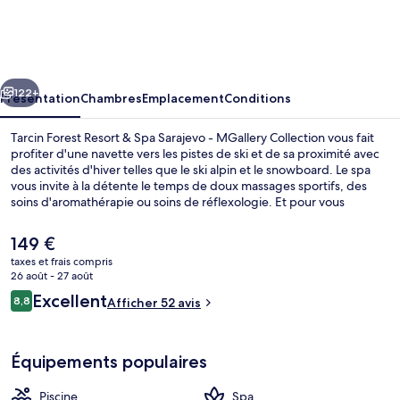
Forest
Resort
&
cédent
Suivant
Spa
122+
Présentation
Chambres
Emplacement
Conditions
Sarajevo
Tarcin Forest Resort & Spa Sarajevo - MGallery Collection vous fait
-
profiter d'une navette vers les pistes de ski et de sa proximité avec
des activités d'hiver telles que le ski alpin et le snowboard. Le spa
MGallery
vous invite à la détente le temps de doux massages sportifs, des
Collection
soins d'aromathérapie ou soins de réflexologie. Et pour vous
rassasier, des spécialités Cuisine internationale vous sont servies à
l'établissement 180°, qui est ouvert à l'heure du petit déjeuner, du
Le
149 €
déjeuner et du dîner. Parmi les autres petits avantages de cet
prix
taxes et frais compris
hébergement figurent 2 bars/lounges, une piscine couverte et un
actuel
26 août - 27 août
club pour enfants (gratuit).
Extérieur
est
Avis
Excellent
8,8
Afficher 52 avis
de
8,8 sur 10
voyageurs
149 €.
Équipements populaires
Piscine
Spa