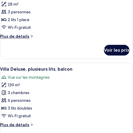
Deluxe,
28 m²
photos
balcon,
1
pour
3 personnes
vue
très
ce
grand
montagne
2 lits 1 place
lit,
type
Wi-Fi gratuit
balcon,
de
vue
Plus
Plus de détails
chambre :
montagne
de
Chambre
détails
Voir les prix
sur
Deluxe,
le
2
type
Afficher
Un quartier résidentiel avec des maiso
lits
16
de
Villa Deluxe, plusieurs lits, balcon
toutes
une
chambre
Vue sur les montagnes
Chambre
les
place,
Deluxe,
139 m²
photos
vue
2
pour
3 chambres
montagne
lits
ce
une
6 personnes
place,
type
3 lits doubles
vue
de
Wi-Fi gratuit
montagne
chambre :
Plus
Plus de détails
Villa
de