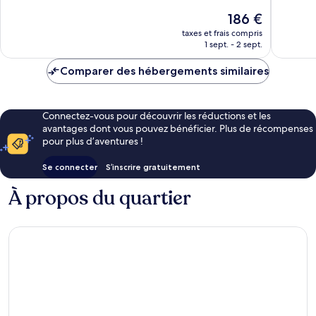
Merveilleux,
121 avis
Le
186 €
111 avis
nouveau
taxes et frais compris
prix
1 sept. - 2 sept.
est
de
Comparer des hébergements similaires
186 €
Connectez-vous pour découvrir les réductions et les
avantages dont vous pouvez bénéficier. Plus de récompenses
pour plus d’aventures !
Se connecter
S’inscrire gratuitement
À propos du quartier