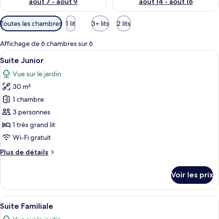
août 7 - août 9
août 14 - août 16
Filtres
Toutes les chambres
1 lit
3+ lits
2 lits
disponibles
pour
Affichage de 6 chambres sur 6
les
Afficher
Une chambre à coucher avec un grand l
15
Suite Junior
chambres
toutes
Vue sur le jardin
les
30 m²
photos
pour
1 chambre
ce
3 personnes
type
1 très grand lit
de
Wi-Fi gratuit
chambre :
Plus
Plus de détails
Suite
de
Junior
détails
Voir les prix
sur
le
type
Afficher
Une chambre spacieuse avec un grand li
8
de
Suite Familiale
toutes
chambre