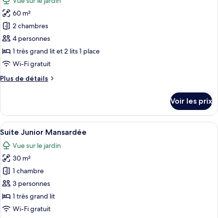
Vue sur le jardin
Suite
les
Junior
60 m²
photos
pour
2 chambres
ce
4 personnes
type
1 très grand lit et 2 lits 1 place
de
Wi-Fi gratuit
chambre :
Plus
Plus de détails
Suite
de
Familiale
détails
Voir les prix
sur
le
type
Afficher
Une chambre avec un grand lit, des pou
4
de
Suite Junior Mansardée
toutes
chambre
Vue sur le jardin
Suite
les
Familiale
30 m²
photos
pour
1 chambre
ce
3 personnes
type
1 très grand lit
de
Wi-Fi gratuit
chambre :