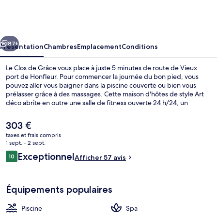
Clos
de
Grâce
cédent
Suivant
87+
Présentation
Chambres
Emplacement
Conditions
Le Clos de Grâce vous place à juste 5 minutes de route de Vieux
port de Honfleur. Pour commencer la journée du bon pied, vous
pouvez aller vous baigner dans la piscine couverte ou bien vous
prélasser grâce à des massages. Cette maison d'hôtes de style Art
déco abrite en outre une salle de fitness ouverte 24 h/24, un
hammam et une terrasse.
Le
303 €
prix
taxes et frais compris
actuel
1 sept. - 2 sept.
Extérieur
est
Avis
Exceptionnel
10
Afficher 57 avis
de
10 sur 10
voyageurs
303 €.
Équipements populaires
Piscine
Spa