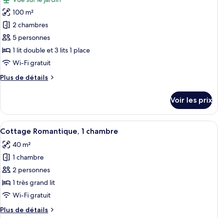
Cottage
les
100 m²
photos
pour
2 chambres
ce
5 personnes
type
1 lit double et 3 lits 1 place
de
Wi-Fi gratuit
chambre :
Plus
Plus de détails
Appartement
de
Luxe
détails
Voir les prix
sur
le
type
Afficher
Une pièce spacieuse avec une grande f
10
de
Cottage Romantique, 1 chambre
toutes
chambre
40 m²
Appartement
les
Luxe
1 chambre
photos
pour
2 personnes
ce
1 très grand lit
type
Wi-Fi gratuit
de
Plus
Plus de détails
chambre :
de