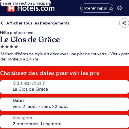
Passer à la section principale
Obtenir l’appli
Afficher tous les hébergements
Hôte professionnel
Le Clos de Grâce
Hébergement
4.0 étoiles
Maison d'hôtes de style Art déco avec une piscine couverte - Vieux port
de Honfleur à 2,4 km
Choisissez des dates pour voir les prix
Où allez-vous ?
Dates
Voyageurs