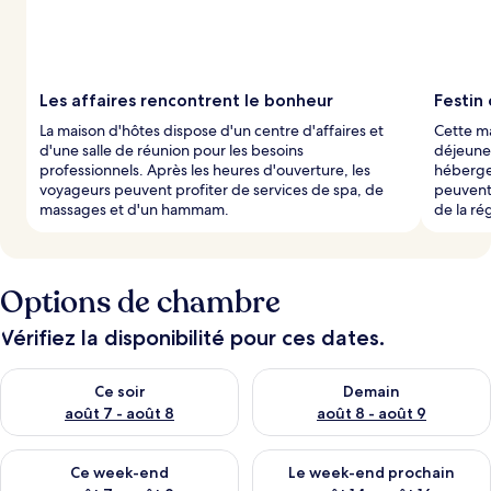
Les affaires rencontrent le bonheur
Festin
La maison d'hôtes dispose d'un centre d'affaires et
Cette ma
d'une salle de réunion pour les besoins
déjeuner
professionnels. Après les heures d'ouverture, les
héberge
voyageurs peuvent profiter de services de spa, de
peuvent 
massages et d'un hammam.
de la ré
Options de chambre
Vérifiez la disponibilité pour ces dates.
Vérifier la disponibilité pour ce soir août 7 - août 8
Vérifier la disponibilité pour 
Ce soir
Demain
août 7 - août 8
août 8 - août 9
Vérifier la disponibilité pour ce week-end août 7 - août 9
Vérifier la disponibilité pour 
Ce week-end
Le week-end prochain