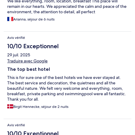
We like everything, room, location, breakfast This place will
remain in our hearts. We appreciated the calm and peace of the
environment, the attention to detail, all perfect
Arianna, séjour de 6 nuits
Avis vérifié
10/10 Exceptionnel
29 juil. 2025
Traduire avec Google
The top best hotel
This is for sure one of the best hotels we have ever stayed at.
The best service and decoration, the quietness and all the
beautiful nature. We felt very welcome and everything, room,
breakfast, private parking and swimmingpool were all fantastic.
Thank you for all.
Birgit Hennecke, séjour de 2 nuits
Avis vérifié
10/10 Exceptionnel