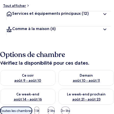
Tout afficher
Services et équipements principaux
(12)
Comme à la maison
(6)
Options de chambre
Vérifiez la disponibilité pour ces dates.
Vérifier la disponibilité pour ce soir août 9 - août 10
Vérifier la disponibilité pour 
Ce soir
Demain
août 9 - août 10
août 10 - août 11
Vérifier la disponibilité pour ce week-end août 14 - août 16
Vérifier la disponibilité pour
Ce week-end
Le week-end prochain
août 14 - août 16
août 21 - août 23
Filtres
Toutes les chambres
1 lit
2 lits
3+ lits