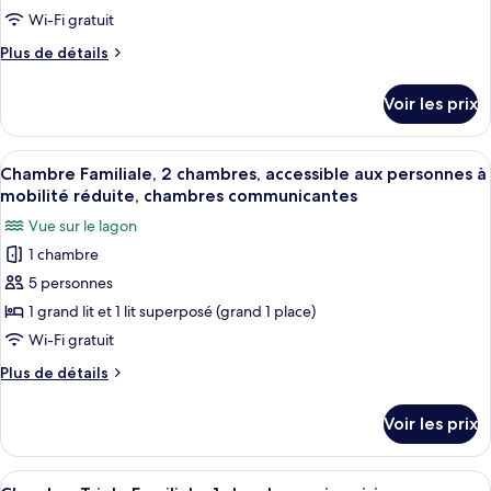
ce
lit
Wi-Fi gratuit
double
type
Plus
Plus de détails
de
de
chambre :
détails
Voir les prix
sur
Chambre
le
Simple
type
Afficher
Chambre Familiale, 2 chambres, access
Standard
13
de
Chambre Familiale, 2 chambres, accessible aux personnes à
toutes
chambre
mobilité réduite, chambres communicantes
Chambre
les
Vue sur le lagon
Simple
photos
Standard
1 chambre
pour
5 personnes
ce
type
1 grand lit et 1 lit superposé (grand 1 place)
de
Wi-Fi gratuit
chambre :
Plus
Plus de détails
Chambre
de
Familiale,
détails
Voir les prix
sur
2
le
chambres,
type
Afficher
Chambre Triple Familiale, 1 chambre, co
accessible
11
de