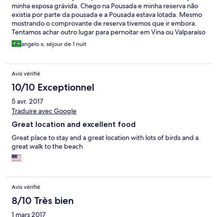
minha esposa grávida. Chego na Pousada e minha reserva não
existia por parte da pousada e a Pousada estava lotada. Mesmo
mostrando o comprovante de reserva tivemos que ir embora.
Tentamos achar outro lugar para pernoitar em Vina ou Valparaíso
ou Concon mas sem sucesso algum. Tivemos que pernoitar em
angelo x, séjour de 1 nuit
um hotel de estrada com uma estrutura pífia. Crianca chorando
e gravida desconfortavel reclamando, ja imaginou?
Avis vérifié
10/10 Exceptionnel
5 avr. 2017
Traduire avec Google
Great location and excellent food
Great place to stay and a great location with lots of birds and a
great walk to the beach
Avis vérifié
8/10 Très bien
1 mars 2017