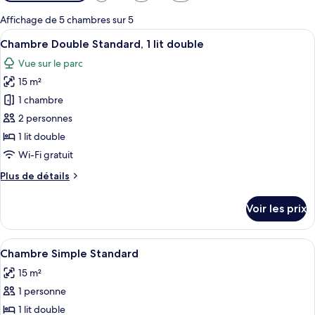
disponibles
pour
Affichage de 5 chambres sur 5
les
Afficher
Coffres-forts dans les chambres, Wi-Fi
7
Chambre Double Standard, 1 lit double
chambres
toutes
Vue sur le parc
les
15 m²
photos
pour
1 chambre
ce
2 personnes
type
1 lit double
de
Wi-Fi gratuit
chambre :
Plus
Plus de détails
Chambre
de
Double
détails
Voir les prix
Standard,
sur
le
1
type
Afficher
Coffres-forts dans les chambres, Wi-Fi
lit
7
de
Chambre Simple Standard
toutes
double
chambre
15 m²
Chambre
les
Double
1 personne
photos
Standard,
pour
1 lit double
1