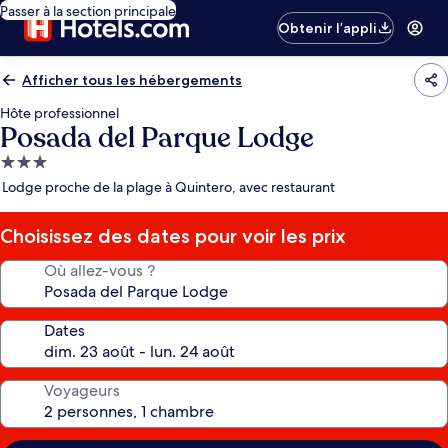
Passer à la section principale
Obtenir l’appli
Afficher tous les hébergements
Hôte professionnel
Posada del Parque Lodge
Hébergement
3.0 étoiles
Lodge proche de la plage à Quintero, avec restaurant
Choisissez des dates pour voir les prix
Où allez-vous ?
Dates
Voyageurs