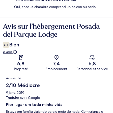
Oui, chaque chambre comprend un balcon ou patio.
Avis sur l’hébergement Posada
Avis
del Parque Lodge
Bien
6,4
6 avis
6,8
7,4
6,8
Propreté
Emplacement
Personnel et service
Avis
Avis vérifié
2/10 Médiocre
9 janv. 2019
Traduire avec Google
Pior lugar em toda minha vida
Estava em família viajando para o meio do nada, Com criança e