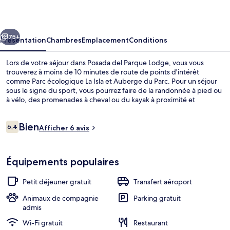
Parque
Lodge
cédent
Suivant
75+
Présentation
Chambres
Emplacement
Conditions
Lors de votre séjour dans Posada del Parque Lodge, vous vous
trouverez à moins de 10 minutes de route de points d'intérêt
comme Parc écologique La Isla et Auberge du Parc. Pour un séjour
sous le signe du sport, vous pourrez faire de la randonnée à pied ou
à vélo, des promenades à cheval ou du kayak à proximité et
profiterez de petits plus gratuits comme l'accès Wi-Fi, le parking
sans voiturier et un petit déjeuner continental proposé tous les jours
Avis
Bien
entre 09 h 00 et 11 h 00. Ce lodge de style colonial abrite en outre
6,4
Afficher 6 avis
6,4 sur 10
voyageurs
une terrasse et un jardin.
Chambre Simple Standard | Terrasse/P
Équipements populaires
Petit déjeuner gratuit
Transfert aéroport
Animaux de compagnie
Parking gratuit
admis
Wi-Fi gratuit
Restaurant