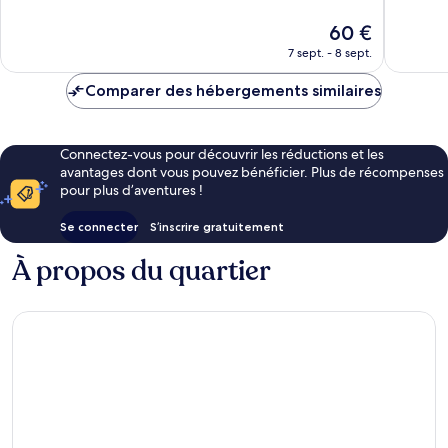
10,
10,
Très
Excellen
Le
60 €
bien,
98 avis
nouveau
7 sept. - 8 sept.
166 avis
prix
est
Comparer des hébergements similaires
de
60 €
Connectez-vous pour découvrir les réductions et les
avantages dont vous pouvez bénéficier. Plus de récompenses
pour plus d’aventures !
Se connecter
S’inscrire gratuitement
À propos du quartier