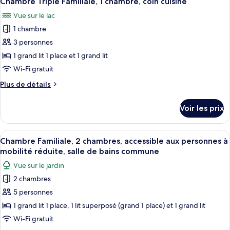
Chambre Triple Familiale, 1 chambre, coin cuisine
toutes
chambre
aux
Vue sur le lac
Chambre
les
personnes
Familiale,
1 chambre
photos
à
2
pour
3 personnes
mobilité
chambres,
ce
accessible
1 grand lit 1 place et 1 grand lit
réduite,
aux
type
chambres
Wi-Fi gratuit
personnes
de
communicantes
à
Plus
Plus de détails
chambre :
mobilité
de
Chambre
réduite,
détails
Voir les prix
chambres
sur
Triple
communicantes
le
Familiale,
type
Afficher
Vue sur le lac
1
1
de
Chambre Familiale, 2 chambres, accessible aux personnes à
toutes
chambre,
chambre
mobilité réduite, salle de bains commune
Chambre
les
coin
Vue sur le jardin
Triple
photos
cuisine
Familiale,
2 chambres
pour
1
5 personnes
ce
chambre,
coin
type
1 grand lit 1 place, 1 lit superposé (grand 1 place) et 1 grand lit
cuisine
de
Wi-Fi gratuit
chambre :