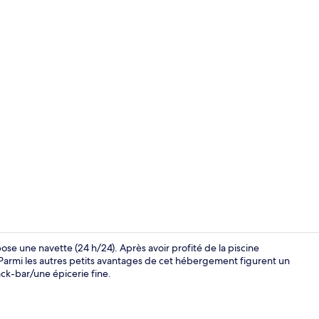
Bar en bord 
se une navette (24 h/24). Après avoir profité de la piscine
 Parmi les autres petits avantages de cet hébergement figurent un
ack-bar/une épicerie fine.
Suite Familia