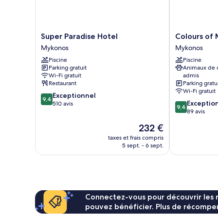
Super
Colours
Super Paradise Hotel
Colours of
Paradise
of
Mykonos
Mykonos
Hotel
Mykonos
Piscine
Piscine
Mykonos
Mykonos
Parking gratuit
Animaux de
Wi-Fi gratuit
admis
Restaurant
Parking gratu
Wi-Fi gratuit
9.4
Exceptionnel
9,4
9.4
Exceptio
sur
510 avis
9,4
sur
89 avis
10,
10,
Exceptionnel,
Le
232 €
Exceptionnel,
510 avis
nouveau
89 avis
taxes et frais compris
prix
5 sept. - 6 sept.
est
de
232 €
Connectez-vous pour découvrir les 
pouvez bénéficier. Plus de récompen