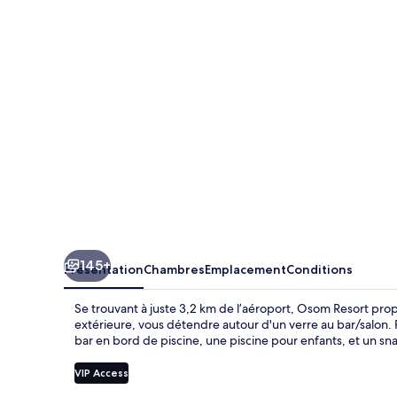
145+
Présentation
Chambres
Emplacement
Conditions
Se trouvant à juste 3,2 km de l’aéroport, Osom Resort propo
extérieure, vous détendre autour d'un verre au bar/salon.
bar en bord de piscine, une piscine pour enfants, et un sn
VIP Access