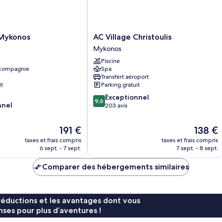
AC
 Mykonos
AC Village Christoulis
Village
Mykonos
Christoulis
Piscine
Mykonos
 compagnie
Spa
Transfert aéroport
it
Parking gratuit
9.6
Exceptionnel
9,6
nnel
sur
203 avis
10,
Exceptionnel,
Le
Le
191 €
138 €
203 avis
nouveau
nouveau
taxes et frais compris
taxes et frais compris
prix
prix
6 sept. - 7 sept.
7 sept. - 8 sept.
est
est
de
de
Comparer des hébergements similaires
191 €
138 €
réductions et les avantages dont vous
ses pour plus d’aventures !