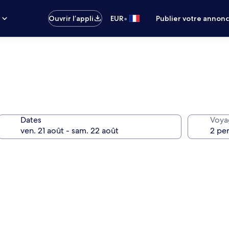
•
s
Ouvrir l’appli
EUR
Publier votre annon
Dates
Voya