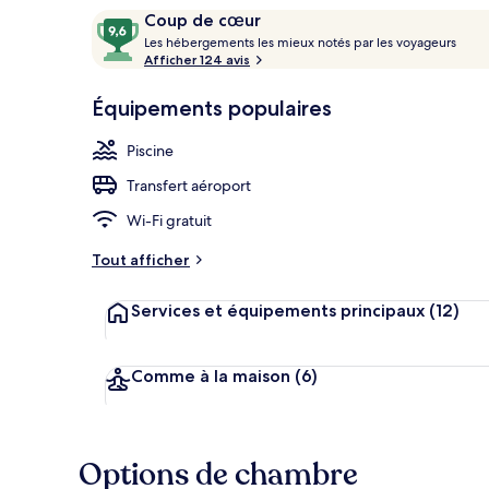
Avis
9,6
Coup de cœur
voyageurs
L
sur
Les hébergements les mieux notés par les voyageurs
e
Afficher 124 avis
10,
Bar en bord d
s
Coup
Équipements populaires
de
h
cœur
é
Piscine
b
e
Transfert aéroport
r
g
Wi-Fi gratuit
e
m
Tout afficher
e
n
Services et équipements principaux
(12)
t
s
l
Comme à la maison
(6)
e
s
m
Options de chambre
i