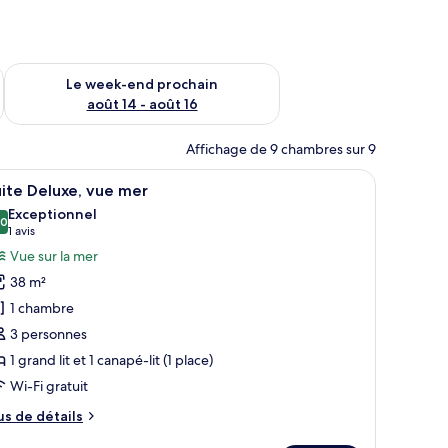
-end août 7 - août 9
Vérifier la disponibilité pour le week-end prochain août 14 - a
Le week-end prochain
août 14 - août 16
Affichage de 9 chambres sur 9
n lavabo et un miroir, et un mur décoratif en bois.
table basse et un tapis à motifs.
fficher
Une chambre d’hôtel moderne dotée d’un grand l
26
ite Deluxe, vue mer
outes
Exceptionnel
s
,0
10,0 sur 10
(1 avis)
1 avis
hotos
Vue sur la mer
our
38 m²
e
1 chambre
ype
3 personnes
e
1 grand lit et 1 canapé-lit (1 place)
hambre :
uite
Wi-Fi gratuit
eluxe,
us
us de détails
ue
e