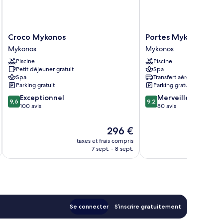
Croco
Portes
Croco Mykonos
Portes Mykonos Suite
Mykonos
Mykonos
Mykonos
Mykonos
Mykonos
Suites
Piscine
Piscine
&
Petit déjeuner gratuit
Spa
Villas
Spa
Transfert aéroport
Mykonos
Parking gratuit
Parking gratuit
9.6
9.2
Exceptionnel
Merveilleux
9,6
9,2
sur
sur
100 avis
80 avis
10,
10,
Exceptionnel,
Merveilleux,
Le
296 €
100 avis
80 avis
nouveau
taxes et frais compris
tax
prix
7 sept. - 8 sept.
est
de
296 €
Se connecter
S’inscrire gratuitement