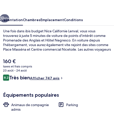
Nice
Californie
cédent
Suivant
Lenval
61+
Présentation
Chambres
Emplacement
Conditions
Une fois dans ibis budget Nice Californie Lenval, vous vous
trouverez à juste 5 minutes de voiture de points d'intérêt comme
Promenade des Anglais et Hôtel Negresco. En voiture depuis
l'hébergement, vous aurez également vite rejoint des sites comme
Place Masséna et Centre commercial Nicetoile. Les autres voyageurs
ne disent que du bien en ce qui concerne le personnel attentionné.
Quelques minutes de marche seulement séparent l'hébergement
Le
160 €
des transports publics : Arrêt de tram Lenval Hôpital est accessible
prix
taxes et frais compris
en quelques foulées et Arrêt de tram Fabron se situe à 5 min à pied.
actuel
23 août - 24 août
Divers
est
Avis
Très bien
8,2
Afficher 747 avis
de
8,2 sur 10
voyageurs
160 €.
Équipements populaires
Animaux de compagnie
Parking
admis