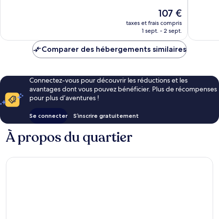
Bien,
10,
Le
107 €
647 avis
Très
nouveau
bien,
taxes et frais compris
prix
1 sept. - 2 sept.
319 avis
est
de
Comparer des hébergements similaires
107 €
Connectez-vous pour découvrir les réductions et les
avantages dont vous pouvez bénéficier. Plus de récompenses
pour plus d’aventures !
Se connecter
S’inscrire gratuitement
À propos du quartier