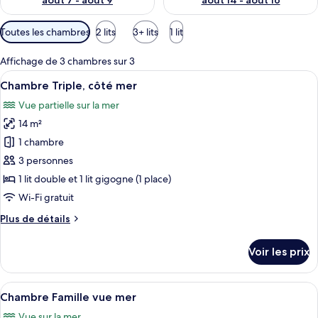
août 7 - août 9
août 14 - août 16
Filtres
Toutes les chambres
2 lits
3+ lits
1 lit
disponibles
pour
Affichage de 3 chambres sur 3
les
Afficher
Une chambre d’hôtel moderne équipée d’
5
Chambre Triple, côté mer
chambres
toutes
Vue partielle sur la mer
les
14 m²
photos
pour
1 chambre
ce
3 personnes
type
1 lit double et 1 lit gigogne (1 place)
de
Wi-Fi gratuit
chambre :
Plus
Plus de détails
Chambre
de
Triple,
détails
Voir les prix
côté
sur
le
mer
type
Afficher
Une chambre d’hôtel moderne équipée d’
7
de
Chambre Famille vue mer
toutes
chambre
Vue sur la mer