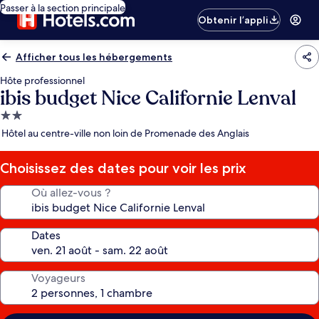
Passer à la section principale
Obtenir l’appli
Afficher tous les hébergements
Hôte professionnel
ibis budget Nice Californie Lenval
Hébergement
2.0 étoiles
Hôtel au centre-ville non loin de Promenade des Anglais
Choisissez des dates pour voir les prix
Où allez-vous ?
Dates
Voyageurs