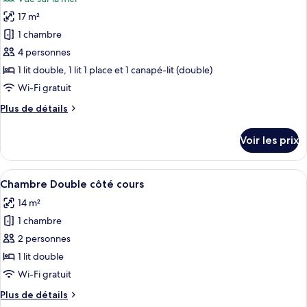
Chambre
les
Triple,
17 m²
photos
côté
pour
1 chambre
mer
ce
4 personnes
type
1 lit double, 1 lit 1 place et 1 canapé-lit (double)
de
Wi-Fi gratuit
chambre :
Plus
Plus de détails
Chambre
de
Famille
détails
Voir les prix
vue
sur
le
mer
type
Afficher
Une chambre d’hôtel avec un lit, une p
5
de
Chambre Double côté cours
toutes
chambre
14 m²
Chambre
les
Famille
1 chambre
photos
vue
pour
2 personnes
mer
ce
1 lit double
type
Wi-Fi gratuit
de
Plus
Plus de détails
chambre :
de