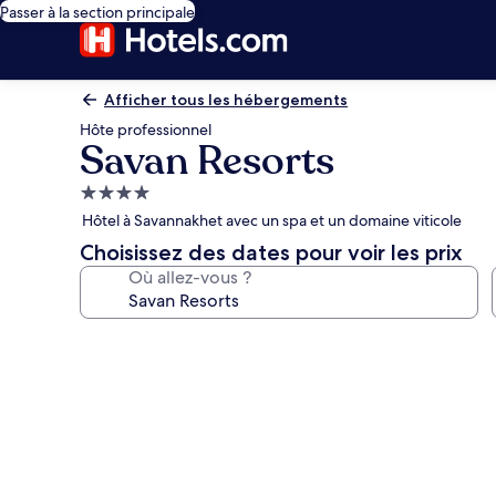
Passer à la section principale
Afficher tous les hébergements
Hôte professionnel
Savan Resorts
Hébergement
4.0 étoiles
Hôtel à Savannakhet avec un spa et un domaine viticole
Choisissez des dates pour voir les prix
Où allez-vous ?
Galerie
photos
de
l’hébergement
Savan