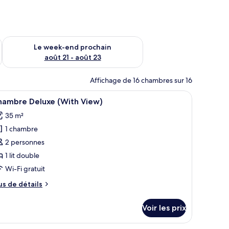
-end août 14 - août 16
Vérifier la disponibilité pour le week-end prochain août 21 - 
Le week-end prochain
août 21 - août 23
Affichage de 16 chambres sur 16
ps fournis
s dans les chambres, bureau, Wi-Fi gratuit, draps fournis
fficher
Coffres-forts dans les chambres, bureau, Wi-Fi
5
hambre Deluxe (With View)
outes
35 m²
s
1 chambre
hotos
our
2 personnes
e
1 lit double
ype
Wi-Fi gratuit
e
us
us de détails
hambre :
e
hambre
tails
Voir les prix
r
eluxe
With