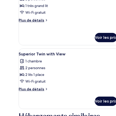
photos
pour
1 très grand lit
ce
Wi-Fi gratuit
type
Plus
Plus de détails
de
de
chambre :
détails
sur
Deluxe
Voir les pri
le
King
type
de
Afficher
Superior Twin with View | Coffr
chambre
5
Superior Twin with View
toutes
Deluxe
1 chambre
King
les
2 personnes
photos
pour
2 lits 1 place
ce
Wi-Fi gratuit
type
Plus
Plus de détails
de
de
chambre :
détails
Voir les pri
sur
Superior
le
Twin
type