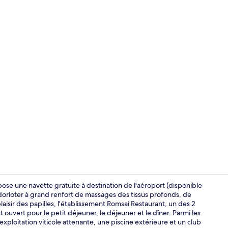
Executive Pr
pose une navette gratuite à destination de l'aéroport (disponible
orloter à grand renfort de massages des tissus profonds, de
aisir des papilles, l'établissement Romsai Restaurant, un des 2
Executive Pr
st ouvert pour le petit déjeuner, le déjeuner et le dîner. Parmi les
ploitation viticole attenante, une piscine extérieure et un club