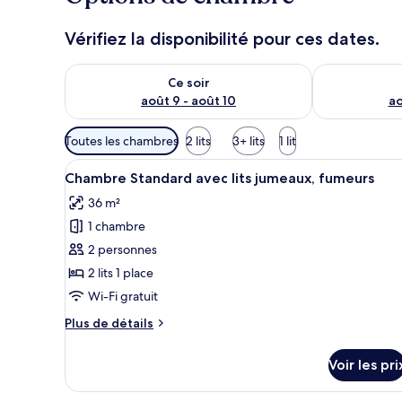
Vérifiez la disponibilité pour ces dates.
Vérifier la disponibilité pour ce soir août 9 - août 10
Vérifier la di
Ce soir
août 9 - août 10
ao
Filtres
Toutes les chambres
2 lits
3+ lits
1 lit
disponibles
Afficher
Chambre Standard avec lits jum
pour
1
Chambre Standard avec lits jumeaux, fumeurs
toutes
les
36 m²
les
chambres
1 chambre
photos
pour
2 personnes
ce
2 lits 1 place
type
Wi-Fi gratuit
de
Plus
Plus de détails
chambre :
de
Chambre
détails
Voir les pri
sur
Standard
le
avec