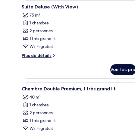
type
Afficher
Coffres-forts dans les chambres
lits
3
de
Suite Deluxe (With View)
toutes
jumeaux,
chambre
75 m²
Chambre
les
fumeurs
Standard
1 chambre
photos
avec
pour
2 personnes
lits
ce
jumeaux,
1 très grand lit
fumeurs
type
Wi-Fi gratuit
de
Plus
Plus de détails
chambre :
de
Suite
détails
Voir les pri
sur
Deluxe
le
(With
type
Afficher
Chambre Double Premium, 1 très
View)
5
de
Chambre Double Premium, 1 très grand lit
toutes
chambre
40 m²
Suite
les
Deluxe
1 chambre
photos
(With
pour
2 personnes
View)
ce
1 très grand lit
type
Wi-Fi gratuit
de