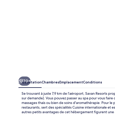
Resorts
70+
Présentation
Chambres
Emplacement
Conditions
Se trouvant à juste 7,9 km de l’aéroport, Savan Resorts pro
sur demande). Vous pouvez passer au spa pour vous faire d
massages thaïs ou bien de soins d'aromathérapie. Pour le pl
restaurants, sert des spécialités Cuisine internationale et e
autres petits avantages de cet hébergement figurent une ex