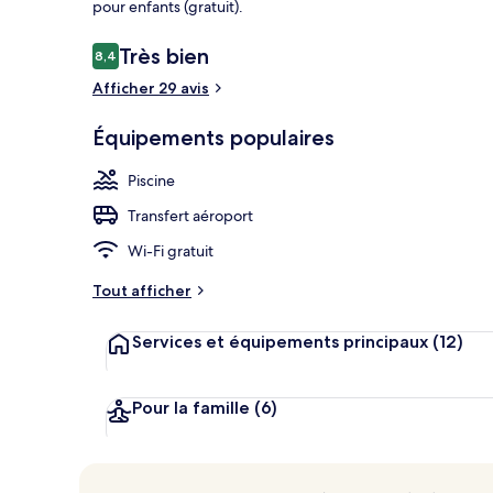
pour enfants (gratuit).
Avis
Très bien
8,4
8,4 sur 10
voyageurs
Afficher 29 avis
Piscine extér
Équipements populaires
Piscine
Transfert aéroport
Wi-Fi gratuit
Tout afficher
Services et équipements principaux
(12)
Pour la famille
(6)