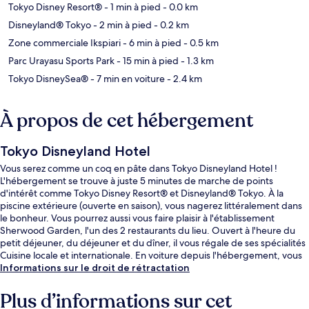
Tokyo Disney Resort®
- 1 min à pied
- 0.0 km
Disneyland® Tokyo
- 2 min à pied
- 0.2 km
Zone commerciale Ikspiari
- 6 min à pied
- 0.5 km
Parc Urayasu Sports Park
- 15 min à pied
- 1.3 km
Tokyo DisneySea®
- 7 min en voiture
- 2.4 km
À propos de cet hébergement
Tokyo Disneyland Hotel
Vous serez comme un coq en pâte dans Tokyo Disneyland Hotel !
L'hébergement se trouve à juste 5 minutes de marche de points
d'intérêt comme Tokyo Disney Resort® et Disneyland® Tokyo. À la
piscine extérieure (ouverte en saison), vous nagerez littéralement dans
le bonheur. Vous pourrez aussi vous faire plaisir à l'établissement
Sherwood Garden, l'un des 2 restaurants du lieu. Ouvert à l'heure du
petit déjeuner, du déjeuner et du dîner, il vous régale de ses spécialités
Cuisine locale et internationale. En voiture depuis l'hébergement, vous
aurez également vite rejoint des sites comme Baie de Tokyo et Tokyo
Informations sur le droit de rétractation
DisneySea®. Les autres voyageurs ne tarissent pas d'éloges en ce qui
concerne la présentation générale. Quelques minutes de marche
Plus d’informations sur cet
seulement séparent l'hébergement des transports publics : Station de