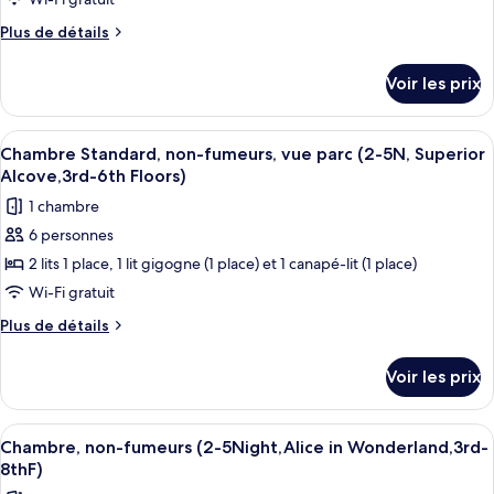
type
9th
Superior
de
Plus
Plus de détails
Floors)
Alcove,
chambre :
de
4th-
détails
[2-
9th
Voir les prix
sur
Floors)
5
le
nights
type
Afficher
Une chambre d’hôtel avec deux lits, u
7
stay]
de
Chambre Standard, non-fumeurs, vue parc (2-5N, Superior
toutes
chambre
Disney
Alcove,3rd-6th Floors)
[2-
les
Character
1 chambre
5
photos
Tinkerbell
nights
6 personnes
pour
stay]
Room
2 lits 1 place, 1 lit gigogne (1 place) et 1 canapé-lit (1 place)
ce
Disney
(3rd-
Character
type
Wi-Fi gratuit
9th
Tinkerbell
de
Plus
Plus de détails
floors
Room
chambre :
de
(3rd-
/
détails
Chambre
9th
Voir les prix
Non-
sur
floors
Standard,
smoking)
le
/
non-
type
Non-
Afficher
Couette en duvet d'oie, coffres-forts
4
fumeurs,
de
Chambre, non-fumeurs (2-5Night,Alice in Wonderland,3rd-
smoking)
toutes
chambre
vue
8thF)
Chambre
les