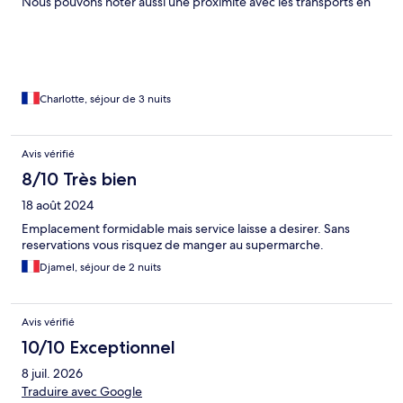
Nous pouvons noter aussi une proximité avec les transports en
commun (métro de Disney juste en face de l'hôtel. Nous avons
aussi la station de métro à 10 min à pied. de plus nous pouvons
dire que le personnel est accueillant, souriant très professionnel
car d.
Charlotte, séjour de 3 nuits
Avis vérifié
8/10 Très bien
18 août 2024
Emplacement formidable mais service laisse a desirer. Sans
reservations vous risquez de manger au supermarche.
Djamel, séjour de 2 nuits
Avis vérifié
10/10 Exceptionnel
8 juil. 2026
Traduire avec Google