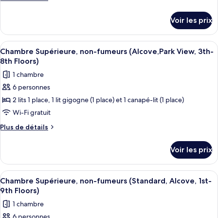
chambre :
de
détails
Chambre
Voir les prix
sur
Supérieure,
le
non-
type
Afficher
Couette en duvet d'oie, coffres-forts
7
fumeurs
de
Chambre Supérieure, non-fumeurs (Alcove,Park View, 3th-
toutes
chambre
(Standard,
8th Floors)
Chambre
les
1st-
1 chambre
Supérieure,
photos
9th
non-
6 personnes
pour
fumeurs
Floors)
2 lits 1 place, 1 lit gigogne (1 place) et 1 canapé-lit (1 place)
ce
(Standard,
1st-
type
Wi-Fi gratuit
9th
de
Plus
Plus de détails
Floors)
chambre :
de
détails
Chambre
Voir les prix
sur
Supérieure,
le
non-
type
Afficher
Couette en duvet d'oie, coffres-forts
7
fumeurs
de
Chambre Supérieure, non-fumeurs (Standard, Alcove, 1st-
toutes
chambre
(Alcove,Park
9th Floors)
Chambre
les
View,
1 chambre
Supérieure,
photos
3th-
non-
6 personnes