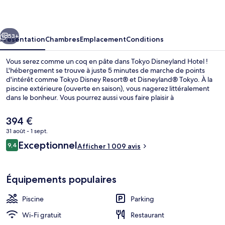
Hotel
cédent
Suivant
53+
Présentation
Chambres
Emplacement
Conditions
Vous serez comme un coq en pâte dans Tokyo Disneyland Hotel !
L'hébergement se trouve à juste 5 minutes de marche de points
d'intérêt comme Tokyo Disney Resort® et Disneyland® Tokyo. À la
piscine extérieure (ouverte en saison), vous nagerez littéralement
dans le bonheur. Vous pourrez aussi vous faire plaisir à
l'établissement Sherwood Garden, l'un des 2 restaurants du lieu.
Ouvert à l'heure du petit déjeuner, du déjeuner et du dîner, il vous
Le
394 €
régale de ses spécialités Cuisine locale et internationale. En voiture
prix
31 août - 1 sept.
depuis l'hébergement, vous aurez également vite rejoint des sites
actuel
comme Baie de Tokyo et Tokyo DisneySea®. Les autres voyageurs
Avis
Exceptionnel
Hall
9,4
est
Afficher 1 009 avis
9,4 sur 10
ne tarissent pas d'éloges en ce qui concerne la présentation
voyageurs
de
générale. Quelques minutes de marche seulement séparent
394 €.
l'hébergement des transports publics : Station de monorail Tokyo
Équipements populaires
Disneyland est accessible en quelques foulées et Station de
monorail Resort Gateway se situe à 10 min à pied.
Piscine
Parking
Wi-Fi gratuit
Restaurant