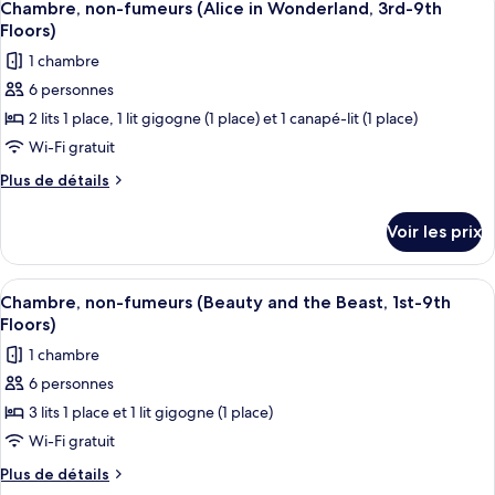
5
fumeurs
de
Chambre, non-fumeurs (Alice in Wonderland, 3rd-9th
toutes
chambre
(Alcove,Park
Floors)
Chambre
les
Grand
1 chambre
Supérieure,
photos
View,
non-
6 personnes
pour
fumeurs
5-
2 lits 1 place, 1 lit gigogne (1 place) et 1 canapé-lit (1 place)
ce
(Alcove,Park
6th
Grand
type
Wi-Fi gratuit
Floors)
View,
de
Plus
Plus de détails
5-
chambre :
de
6th
détails
Chambre,
Floors)
Voir les prix
sur
non-
le
fumeurs
type
Afficher
Chambre, non-fumeurs (Beauty and the 
4
(Alice
de
Chambre, non-fumeurs (Beauty and the Beast, 1st-9th
toutes
chambre
in
Floors)
Chambre,
les
Wonderland,
1 chambre
non-
photos
3rd-
fumeurs
6 personnes
pour
(Alice
9th
3 lits 1 place et 1 lit gigogne (1 place)
ce
in
Floors)
Wonderland,
type
Wi-Fi gratuit
3rd-
de
Plus
Plus de détails
9th
chambre :
de