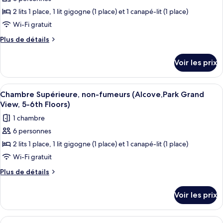
pour
fumeurs
8th
2 lits 1 place, 1 lit gigogne (1 place) et 1 canapé-lit (1 place)
ce
(Alcove,Park
Floors)
View,
type
Wi-Fi gratuit
3th-
de
Plus
Plus de détails
8th
chambre :
de
Floors)
détails
Chambre
Voir les prix
sur
Supérieure,
le
non-
type
Afficher
Couette en duvet d'oie, coffres-forts
7
fumeurs
de
Chambre Supérieure, non-fumeurs (Alcove,Park Grand
toutes
chambre
(Standard,
View, 5-6th Floors)
Chambre
les
Alcove,
1 chambre
Supérieure,
photos
1st-
non-
6 personnes
pour
fumeurs
9th
2 lits 1 place, 1 lit gigogne (1 place) et 1 canapé-lit (1 place)
ce
(Standard,
Floors)
Alcove,
type
Wi-Fi gratuit
1st-
de
Plus
Plus de détails
9th
chambre :
de
Floors)
détails
Chambre
Voir les prix
sur
Supérieure,
le
non-
type
Afficher
Chambre, non-fumeurs (Alice in Wonder