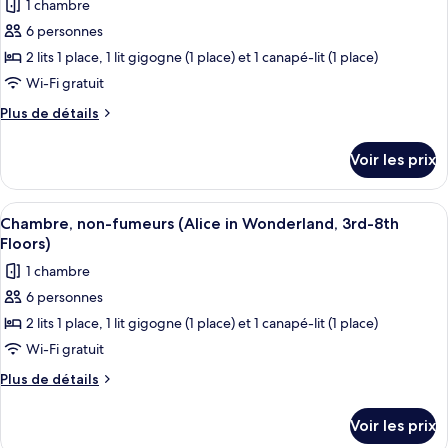
parc
1 chambre
Standard,
photos
(2-
non-
6 personnes
pour
fumeurs,
5N,
2 lits 1 place, 1 lit gigogne (1 place) et 1 canapé-lit (1 place)
ce
vue
Superior
parc
type
Wi-Fi gratuit
Alcove,3rd-
(2-
de
Plus
Plus de détails
6th
5N,
chambre :
de
Superior
Floors)
détails
Chambre,
Alcove,3rd-
Voir les prix
sur
6th
non-
le
Floors)
fumeurs
type
Afficher
Couette en duvet d'oie, coffres-forts
6
(2-
de
Chambre, non-fumeurs (Alice in Wonderland, 3rd-8th
toutes
chambre
5Night,Alice
Floors)
Chambre,
les
in
1 chambre
non-
photos
Wonderland,3rd-
fumeurs
6 personnes
pour
(2-
8thF)
2 lits 1 place, 1 lit gigogne (1 place) et 1 canapé-lit (1 place)
ce
5Night,Alice
in
type
Wi-Fi gratuit
Wonderland,3rd-
de
Plus
Plus de détails
8thF)
chambre :
de
détails
Chambre,
Voir les prix
sur
non-