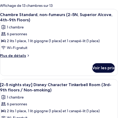
pour
Affichage de 13 chambres sur 13
les
Afficher
Une chambre d’hôtel avec deux lits, u
8
Chambre Standard, non-fumeurs (2-5N, Superior Alcove,
chambres
toutes
4th-9th Floors)
les
1 chambre
photos
6 personnes
pour
2 lits 1 place, 1 lit gigogne (1 place) et 1 canapé-lit (1 place)
ce
type
Wi-Fi gratuit
de
Plus
Plus de détails
chambre :
de
détails
Chambre
Voir les prix
sur
Standard,
le
non-
type
Afficher
Une chambre d’hôtel avec deux lits, u
4
fumeurs
de
[2-5 nights stay] Disney Character Tinkerbell Room (3rd-
toutes
chambre
(2-
9th floors / Non-smoking)
Chambre
les
5N,
1 chambre
Standard,
photos
Superior
non-
6 personnes
pour
fumeurs
Alcove,
2 lits 1 place, 1 lit gigogne (1 place) et 1 canapé-lit (1 place)
ce
(2-
4th-
5N,
Wi-Fi gratuit