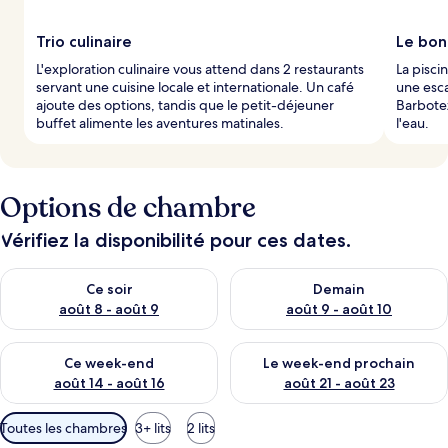
Trio culinaire
Le bon
L'exploration culinaire vous attend dans 2 restaurants
La pisci
servant une cuisine locale et internationale. Un café
une esc
ajoute des options, tandis que le petit-déjeuner
Barbote
buffet alimente les aventures matinales.
l'eau.
Options de chambre
Vérifiez la disponibilité pour ces dates.
Vérifier la disponibilité pour ce soir août 8 - août 9
Vérifier la disponibilité pour 
Ce soir
Demain
août 8 - août 9
août 9 - août 10
Vérifier la disponibilité pour ce week-end août 14 - août 16
Vérifier la disponibilité pour
Ce week-end
Le week-end prochain
août 14 - août 16
août 21 - août 23
Filtres
Toutes les chambres
3+ lits
2 lits
disponibles