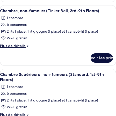
le
fumeurs
type
Afficher
Chambre, non-fumeurs (Tinker Bell, 3r
7
(Alice
de
Chambre, non-fumeurs (Tinker Bell, 3rd-9th Floors)
toutes
chambre
in
1 chambre
Chambre,
les
Wonderland,
non-
6 personnes
photos
3rd-
fumeurs
pour
2 lits 1 place, 1 lit gigogne (1 place) et 1 canapé-lit (1 place)
(Alice
8th
ce
in
Wi-Fi gratuit
Floors)
Wonderland,
type
Plus
Plus de détails
3rd-
de
de
8th
chambre :
détails
Floors)
Voir les prix
sur
Chambre,
le
non-
type
Afficher
Une chambre d’hôtel avec deux lits, un
fumeurs
5
de
Chambre Supérieure, non-fumeurs (Standard, 1st-9th
toutes
chambre
(Tinker
Floors)
Chambre,
les
Bell,
1 chambre
non-
photos
3rd-
fumeurs
6 personnes
pour
9th
(Tinker
2 lits 1 place, 1 lit gigogne (1 place) et 1 canapé-lit (1 place)
ce
Bell,
Floors)
3rd-
type
Wi-Fi gratuit
9th
de
Plus
Plus de détails
Floors)