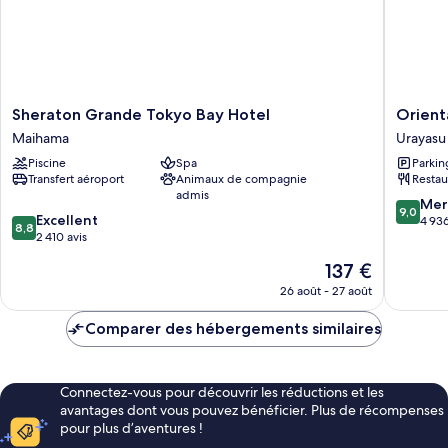
5th-
(Standard,
9th
Park
Floors)
View,
5th-
9th
Floors)
Sheraton
Oriental
Sheraton Grande Tokyo Bay Hotel
Orient
Grande
Hotel
Maihama
Urayasu
Tokyo
Tokyo
Piscine
Spa
Parkin
Bay
Bay
Transfert aéroport
Animaux de compagnie
Restau
Hotel
Urayasu
admis
Maihama
9.0
Mer
9,0
8.8
Excellent
sur
4 936
8,8
sur
2 410 avis
10,
10,
Merveill
Le
137 €
Excellent,
4 936 av
nouveau
2 410 avis
26 août - 27 août
prix
est
Comparer des hébergements similaires
de
137 €
Connectez-vous pour découvrir les réductions et les
avantages dont vous pouvez bénéficier. Plus de récompenses
pour plus d’aventures !