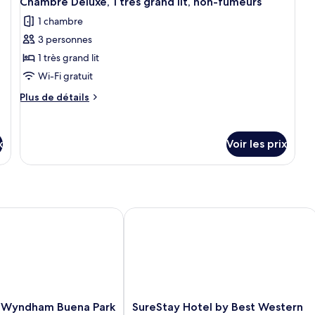
Chambre Deluxe, 1 très grand lit, non-fumeurs
in
s
1 chambre
sh
3 personnes
1 très grand lit
Wi-Fi gratuit
Plus
Plus de détails
de
détails
sur
x
Voir les prix
le
type
de
chambre
Chambre
Deluxe,
Wyndham Buena Park
SureStay Hotel by Best Western Bue
1
très
grand
lit,
non-
fumeurs
SureStay
y Wyndham Buena Park
SureStay Hotel by Best Western