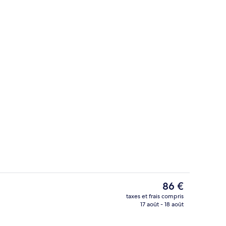
Bureau, rideaux occultants, fer et pla
Le
86 €
prix
taxes et frais compris
actuel
17 août - 18 août
aux occultants, fer et planche à repasser
Réception
est
de