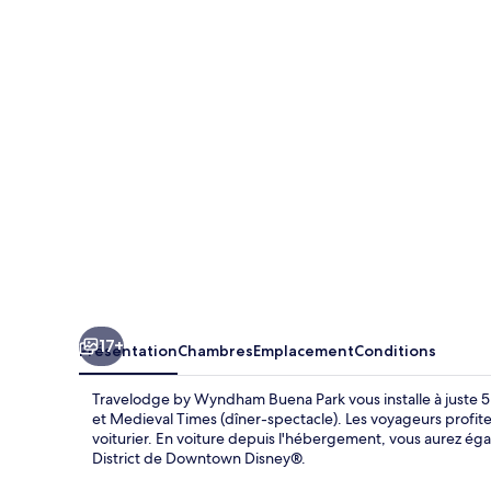
by
Wyndham
Buena
Park
17+
Présentation
Chambres
Emplacement
Conditions
Travelodge by Wyndham Buena Park vous installe à juste 5
et Medieval Times (dîner-spectacle). Les voyageurs profiter
voiturier. En voiture depuis l'hébergement, vous aurez é
District de Downtown Disney®.