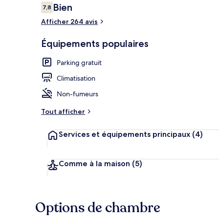
Avis
Bien
7,8
7,8 sur 10
voyageurs
Afficher 264 avis
Chambre, 2 gr
Équipements populaires
Parking gratuit
Climatisation
Non-fumeurs
Tout afficher
Services et équipements principaux
(4)
Comme à la maison
(5)
Options de chambre