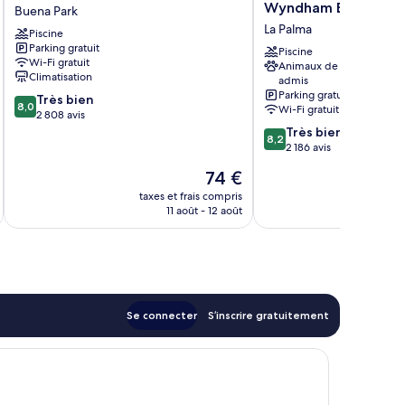
Inn
Quinta
Wyndham Buena Par
Buena Park
&
Inn
La Palma
Piscine
Suites
&
Parking gratuit
Buena
Suites
Piscine
Wi-Fi gratuit
Animaux de compagnie
Park
by
Climatisation
admis
Wyndham
Parking gratuit
8.0
Très bien
Buena
8,0
Wi-Fi gratuit
sur
2 808 avis
Park
10,
8.2
Très bien
La
8,2
Très
sur
2 186 avis
Palma
bien,
10,
Le
74 €
2 808 avis
Très
u
nouveau
bien,
taxes et frais compris
tax
prix
11 août - 12 août
2 186 avis
est
de
74 €
Se connecter
S’inscrire gratuitement