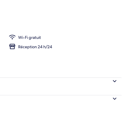
ands lits, non-fumeurs | Bureau, rideaux occultants, fer et planche à repass
Wi-Fi gratuit
Réception 24 h/24