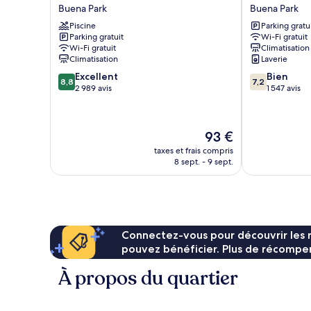
Nite
Inn
Buena Park
Buena Park
à
Inn
by
mobilité
Piscine
Parking gratu
Buena
Wyndham
réduite
Parking gratuit
Wi-Fi gratuit
Park
Buena
(Mobility)
Wi-Fi gratuit
Climatisation
Buena
Park
Climatisation
Laverie
Park
Buena
8.8
7.2
Excellent
Bien
Park
8,8
7,2
sur
sur
2 989 avis
1 547 avis
10,
10,
Excellent,
Bien,
2 989 avis
1 547 avis
Le
93 €
nouveau
taxes et frais compris
prix
8 sept. - 9 sept.
est
de
93 €
Connectez-vous pour découvrir les 
pouvez bénéficier. Plus de récompen
À propos du quartier