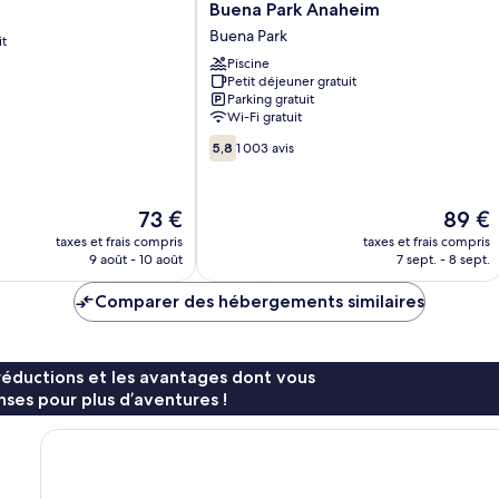
Hotel
Buena Park Anaheim
by
Buena Park
it
Best
Western
Piscine
Petit déjeuner gratuit
Buena
Parking gratuit
Park
Wi-Fi gratuit
Anaheim
5.8
Buena
5,8
1 003 avis
sur
Park
10,
1 003 avis
Le
Le
73 €
89 €
nouveau
nouvea
taxes et frais compris
taxes et frais compris
prix
prix
9 août - 10 août
7 sept. - 8 sept.
est
est
de
de
Comparer des hébergements similaires
73 €
89 €
réductions et les avantages dont vous
ses pour plus d’aventures !