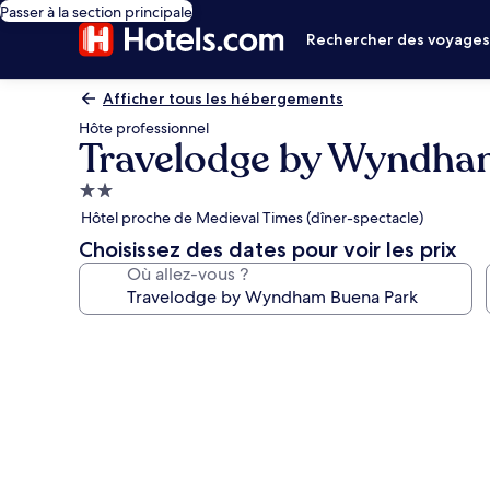
Passer à la section principale
Rechercher des voyage
Afficher tous les hébergements
Hôte professionnel
Travelodge by Wyndha
Hébergement
2.0 étoiles
Hôtel proche de Medieval Times (dîner-spectacle)
Choisissez des dates pour voir les prix
Où allez-vous ?
Galerie
photos
de
l’hébergement
Travelodge