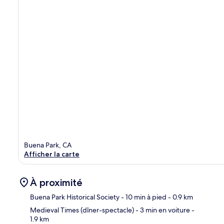
Buena Park, CA
Afficher la carte
À proximité
Buena Park Historical Society
- 10 min à pied
- 0.9 km
Medieval Times (dîner-spectacle)
- 3 min en voiture
-
1.9 km
Car