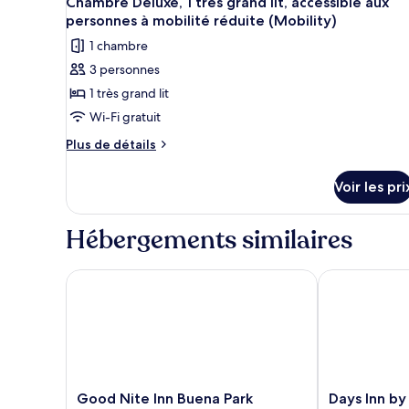
Chambre Deluxe, 1 très grand lit, accessible aux
personnes à mobilité réduite (Mobility)
1 chambre
3 personnes
1 très grand lit
Wi-Fi gratuit
Plus
Plus de détails
de
détails
Voir les pri
sur
le
type
Hébergements similaires
de
chambre
Chambre
Good Nite Inn Buena Park
Days Inn by 
Deluxe,
1
très
grand
lit,
accessible
aux
Good
Days
Good Nite Inn Buena Park
Days Inn b
personnes