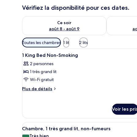
Vérifiez la disponibilité pour ces dates.
Vérifier la disponibilité pour ce soir août 8 - août 9
Vérifier la di
Ce soir
août 8 - août 9
ao
Filtres
Toutes les chambres
1 lit
2 lits
disponibles
Afficher
Une chambre d’hôtel avec deux 
pour
4
1 King Bed Non-Smoking
toutes
les
2 personnes
les
chambres
1 très grand lit
photos
pour
Wi-Fi gratuit
ce
Plus
Plus de détails
type
de
détails
de
sur
chambre :
Voir les pri
le
1
type
King
de
Afficher
Une chambre d’hôtel avec un gr
chambre
8
Bed
Chambre, 1 très grand lit, non-fumeurs
toutes
1
Non-
Très bien