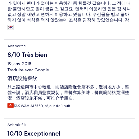
가 있어서 렌터카 없이는 이용하긴 좀 힘들것 같습니다. 그 점에 대
한 불만사항도 많이 생길 것 같고요. 렌터카 이용하면 힘든 점 하나
없고 정말 재밌고 편하게 이용하고 왔습니다. 수산물을 별로 좋아
하지 않아 석식은 먹지 않았는데 조식은 굉장히 맛있었습니다. 강
력추천합니다. 가족탕이랑 방에 딸린 탕이랑 비슷하거나 거의 같
으므로 사용 안하시는걸 추천드려요. 300엔 추가 요금 있습니다.
날씨가 좋으면 별도 많이 볼 수 있으니 저녁하늘 구경도 해보세요.
굉장히 좋았습니다. 주인분들이 친절하셔서 좋았고 모든 면에서
Avis vérifié
좋았습니다. 주변지역에서 하나를 낮춘건 저희는 렌터카라 상관이
없지만 대중교통을 이용하시는 분들을 위해 낮춰뒀습니다. 도움드
8/10 Très bien
리려고 이것저것 적긴했는데 도움이 많이 됐으면 합니다. 좋은 여
19 janv. 2018
행되세요.
Traduire avec Google
酒店設施餐飲
只是路途與市中心較遠，而酒店附近食店不多，逛街地方少，整
體來説，酒店職員態度親切，早餐亦算美味，餐廣廳間格寬濶整
潔，酒店設施不俗，可推介予朋友。
TAK WAH ALFRED, séjour de 1 nuit
Avis vérifié
10/10 Exceptionnel