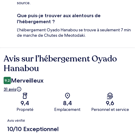
source.
Que puis-je trouver aux alentours de
l'hébergement ?
L'hébergement Oyado Hanabou se trouve à seulement 7 min
de marche de Chutes de Meotodaki.
Avis sur l’hébergement Oyado
Avis
Hanabou
Merveilleux
9,2
31 avis
9,4
8,4
9,6
Propreté
Emplacement
Personnel et service
Avis
Avis vérifié
10/10 Exceptionnel