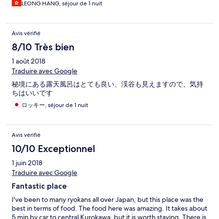
LEONG HANG, séjour de 1 nuit
Avis vérifié
8/10 Très bien
1 août 2018
Traduire avec Google
秘境にある露天風呂はとても良い、渓谷も見えますので、気持
ちはいいです
ロッキー, séjour de 1 nuit
Avis vérifié
10/10 Exceptionnel
1 juin 2018
Traduire avec Google
Fantastic place
I've been to many ryokans all over Japan, but this place was the
best in terms of food. The food here was amazing. It takes about
5 min by car to central Kurokawa, but it is worth staying. There is