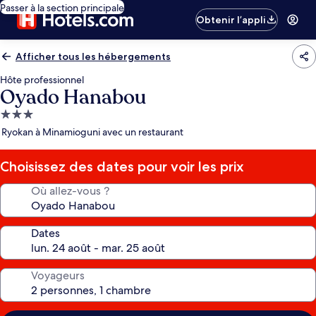
Passer à la section principale
Obtenir l’appli
Afficher tous les hébergements
Hôte professionnel
Oyado Hanabou
Hébergement
3.0 étoiles
Ryokan à Minamioguni avec un restaurant
Choisissez des dates pour voir les prix
Où allez-vous ?
Dates
Voyageurs