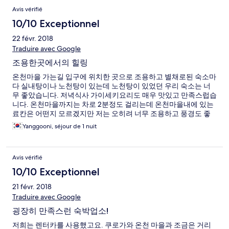
Avis vérifié
10/10 Exceptionnel
22 févr. 2018
Traduire avec Google
조용한곳에서의 힐링
온천마을 가는길 입구에 위치한 곳으로 조용하고 별채로된 숙소마
다 실내탕이나 노천탕이 있는데 노천탕이 있었던 우리 숙소는 너
무 좋았습니다. 저녁식사 가이세키요리도 매우 맛있고 만족스럽습
니다. 온천마을까지는 차로 2분정도 걸리는데 온천마을내에 있는
료칸은 어떤지 모르겠지만 저는 오히려 너무 조용하고 풍경도 좋
고 다음에도 이용하고싶습니다. 간단한 간식과 맥주, 음료등은 미
Yanggooni, séjour de 1 nuit
리 편의점에서 사가세요.
Avis vérifié
10/10 Exceptionnel
21 févr. 2018
Traduire avec Google
굉장히 만족스런 숙박업소!
저희는 렌터카를 사용했고요. 쿠로가와 온천 마을과 조금은 거리