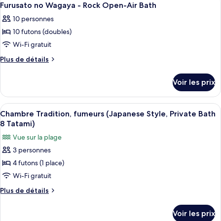
1
Furusato no Wagaya - Rock Open-Air Bath
chambres
toutes
10 personnes
les
10 futons (doubles)
photos
pour
Wi-Fi gratuit
ce
Plus
Plus de détails
type
de
détails
de
Voir les prix
sur
chambre :
le
Furusato
type
Afficher
Un onsen japonais traditionnel, avec u
6
no
de
Chambre Tradition, fumeurs (Japanese Style, Private Bath
toutes
chambre
Wagaya
8 Tatami)
Furusato
les
-
Vue sur la plage
no
photos
Rock
Wagaya
3 personnes
pour
-
Open-
4 futons (1 place)
ce
Rock
Air
Open-
type
Wi-Fi gratuit
Bath
Air
de
Plus
Plus de détails
Bath
chambre :
de
détails
Chambre
Voir les prix
sur