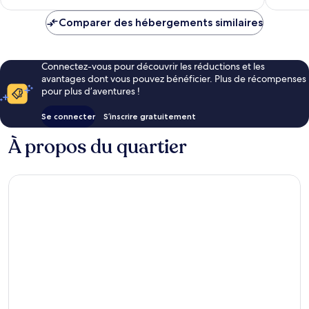
prix
29 avis
est
Comparer des hébergements similaires
de
177 €
Connectez-vous pour découvrir les réductions et les
avantages dont vous pouvez bénéficier. Plus de récompenses
pour plus d’aventures !
Se connecter
S’inscrire gratuitement
À propos du quartier