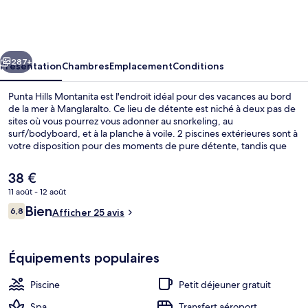
Hills
Montanita
cédent
Suivant
287+
Présentation
Chambres
Emplacement
Conditions
Punta Hills Montanita est l'endroit idéal pour des vacances au bord
de la mer à Manglaralto. Ce lieu de détente est niché à deux pas de
sites où vous pourrez vous adonner au snorkeling, au
surf/bodyboard, et à la planche à voile. 2 piscines extérieures sont à
votre disposition pour des moments de pure détente, tandis que
ceux souhaitant se faire chouchouter pourront profiter des
massages qui sont proposés. Le restaurant est idéal pour manger un
Le
38 €
bout, à moins que vous ne préfériez prendre une boisson fraiche au
prix
11 août - 12 août
bar en bord de piscine. Parmi les autres petits avantages de cet
actuel
hébergement figurent 2 bars/lounges, un club pour enfants
Avis
Bien
Chambre Deluxe | Literie de qualité su
6,8
est
Afficher 25 avis
6,8 sur 10
(gratuit) et une piscine pour enfants.
voyageurs
de
38 €.
Équipements populaires
Piscine
Petit déjeuner gratuit
Spa
Transfert aéroport