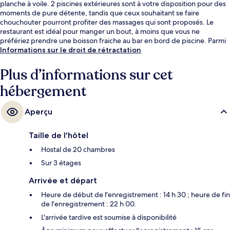
planche à voile. 2 piscines extérieures sont à votre disposition pour des
moments de pure détente, tandis que ceux souhaitant se faire
chouchouter pourront profiter des massages qui sont proposés. Le
restaurant est idéal pour manger un bout, à moins que vous ne
préfériez prendre une boisson fraiche au bar en bord de piscine. Parmi
les autres petits avantages de cet hébergement figurent 2
Informations sur le droit de rétractation
bars/lounges, un club pour enfants (gratuit) et une piscine pour
enfants.
Plus d’informations sur cet
hébergement
Aperçu
Taille de l'hôtel
Hostal de 20 chambres
Sur 3 étages
Arrivée et départ
Heure de début de l'enregistrement : 14 h 30 ; heure de fin
de l'enregistrement : 22 h 00.
L'arrivée tardive est soumise à disponibilité