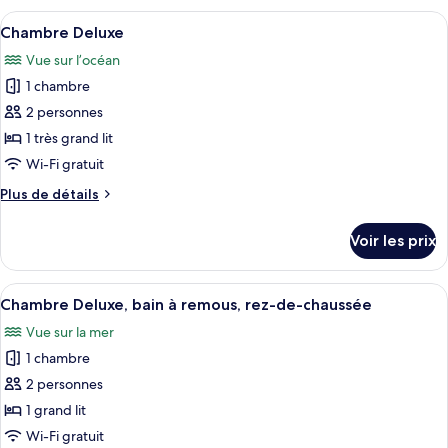
type
Afficher
Un bain à remous sous un toit en bamb
22
de
Chambre Deluxe
toutes
chambre
Vue sur l’océan
Chambre
les
Romantique
1 chambre
photos
pour
2 personnes
ce
1 très grand lit
type
Wi-Fi gratuit
de
Plus
Plus de détails
chambre :
de
Chambre
détails
Voir les prix
sur
Deluxe
le
type
Afficher
Une salle de bain moderne avec une gr
9
de
Chambre Deluxe, bain à remous, rez-de-chaussée
toutes
chambre
Vue sur la mer
Chambre
les
Deluxe
1 chambre
photos
pour
2 personnes
ce
1 grand lit
type
Wi-Fi gratuit