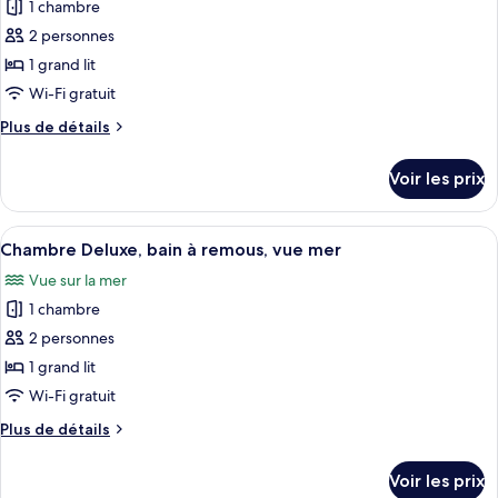
Double
1 chambre
photos
pour
2 personnes
ce
1 grand lit
type
Wi-Fi gratuit
de
Plus
Plus de détails
chambre :
de
Chambre
détails
Voir les prix
sur
Double
le
Standard
type
Afficher
Une chambre à coucher comprenant un l
10
de
Chambre Deluxe, bain à remous, vue mer
toutes
chambre
Vue sur la mer
Chambre
les
Double
1 chambre
photos
Standard
pour
2 personnes
ce
1 grand lit
type
Wi-Fi gratuit
de
Plus
Plus de détails
chambre :
de
Chambre
détails
Voir les prix
sur
Deluxe,