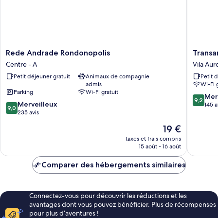
doubles
Rede
Transam
Rede Andrade Rondonopolis
Transa
Andrade
Fit
Centre - A
Vila Auro
Rondonopolis
Rondonó
Petit déjeuner gratuit
Animaux de compagnie
Petit 
Centre
Vila
admis
Wi-Fi 
-
Aurora
Parking
Wi-Fi gratuit
A
I
9.2
Mer
9,2
9.0
Merveilleux
sur
145 a
9,0
sur
235 avis
10,
10,
Merveill
Le
19 €
Merveilleux,
145 avis
nouveau
235 avis
taxes et frais compris
prix
15 août - 16 août
est
de
Comparer des hébergements similaires
19 €
Connectez-vous pour découvrir les réductions et les
avantages dont vous pouvez bénéficier. Plus de récompenses
pour plus d’aventures !