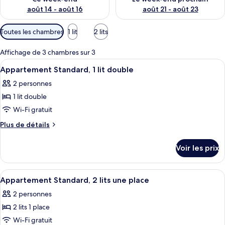
août 14 - août 16
août 21 - août 23
Filtres
Toutes les chambres
1 lit
2 lits
disponibles
pour
Affichage de 3 chambres sur 3
les
Afficher
Une chambre d’hôtel avec un lit, une t
13
Appartement Standard, 1 lit double
chambres
toutes
2 personnes
les
1 lit double
photos
pour
Wi-Fi gratuit
ce
Plus
Plus de détails
type
de
détails
de
Voir les prix
sur
chambre :
le
Appartement
type
Afficher
Une chambre d’hôtel avec deux lits, un
12
Standard,
de
Appartement Standard, 2 lits une place
toutes
chambre
1
2 personnes
Appartement
les
lit
Standard,
2 lits 1 place
photos
double
1
pour
Wi-Fi gratuit
lit