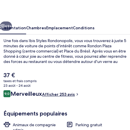
Styles
Rondonopolis
cédent
Suivant
49+
Présentation
Chambres
Emplacement
Conditions
Une fois dans Ibis Styles Rondonopolis, vous vous trouverez à juste 5
minutes de voiture de points d'intérêt comme Rondon Plaza
Shopping (centre commercial) et Place du Brésil. Après vous en être
donné à cœur joie au centre de fitness, vous pourrez aller reprendre
des forces au restaurant ou vous détendre autour d'un verre au
bar/salon. Parmi les avantages offerts par cet hébergement : un
snack-bar/une épicerie fine et un jardin.
Le
37 €
prix
taxes et frais compris
actuel
23 août - 24 août
Extérieur
est
Avis
Merveilleux
9,0
Afficher 253 avis
de
9,0 sur 10
voyageurs
37 €.
Équipements populaires
Animaux de compagnie
Parking gratuit