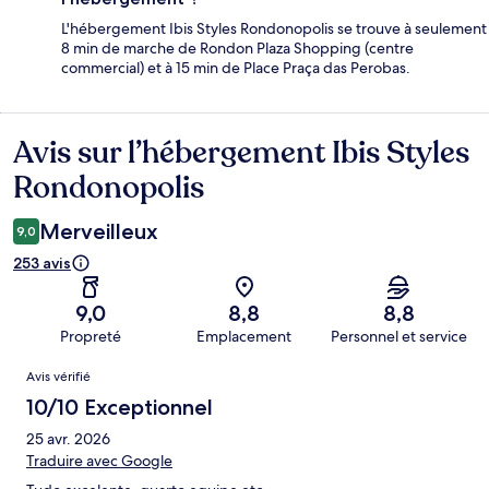
L'hébergement Ibis Styles Rondonopolis se trouve à seulement
8 min de marche de Rondon Plaza Shopping (centre
commercial) et à 15 min de Place Praça das Perobas.
Avis sur l’hébergement Ibis Styles
Avis
Rondonopolis
Merveilleux
9,0
253 avis
9,0
8,8
8,8
Propreté
Emplacement
Personnel et service
Avis
Avis vérifié
10/10 Exceptionnel
25 avr. 2026
Traduire avec Google