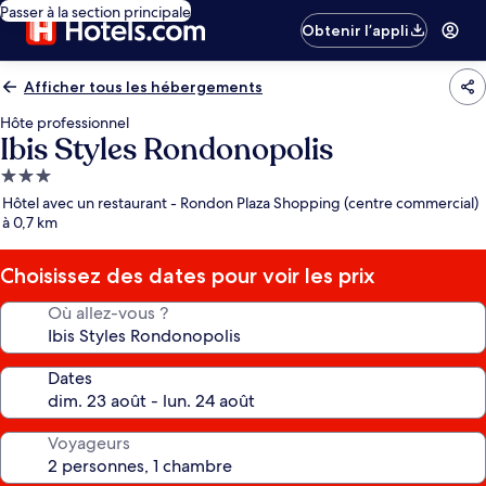
Passer à la section principale
Obtenir l’appli
Afficher tous les hébergements
Hôte professionnel
Ibis Styles Rondonopolis
Hébergement
3.0 étoiles
Hôtel avec un restaurant - Rondon Plaza Shopping (centre commercial)
à 0,7 km
Choisissez des dates pour voir les prix
Où allez-vous ?
Dates
Voyageurs