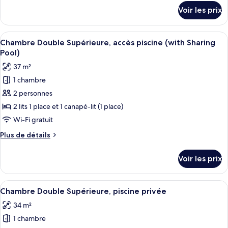
Appartement
détails
Voir les prix
sur
Duplex
le
(66sqm)
type
Afficher
Un bâtiment moderne doté d’une piscin
6
de
Chambre Double Supérieure, accès piscine (with Sharing
toutes
chambre
Pool)
Appartement
les
37 m²
Duplex
photos
(66sqm)
1 chambre
pour
2 personnes
ce
type
2 lits 1 place et 1 canapé-lit (1 place)
de
Wi-Fi gratuit
chambre :
Plus
Plus de détails
Chambre
de
Double
détails
Voir les prix
sur
Supérieure,
le
accès
type
Afficher
Un espace piscine moderne offrant une 
piscine
8
de
Chambre Double Supérieure, piscine privée
toutes
chambre
(with
34 m²
Chambre
les
Sharing
Double
1 chambre
photos
Pool)
Supérieure,