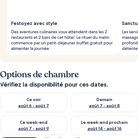
Festoyez avec style
Sanctu
Des aventures culinaires vous attendent dans les 2
Les serv
restaurants et 2 bars de cet hôtel. Le rituel du matin
massages
commence par un petit-déjeuner buffet gratuit pour
profonde
alimenter la journée.
détente 
Options de chambre
Vérifiez la disponibilité pour ces dates.
Vérifier la disponibilité pour ce soir août 6 - août 7
Vérifier la disponibilité pour 
Ce soir
Demain
août 6 - août 7
août 7 - août 8
Vérifier la disponibilité pour ce week-end août 7 - août 9
Vérifier la disponibilité pour 
Ce week-end
Le week-end prochain
août 7 - août 9
août 14 - août 16