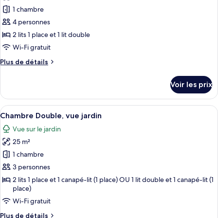
jardin
pour
1 chambre
ce
4 personnes
type
2 lits 1 place et 1 lit double
de
Wi-Fi gratuit
chambre :
Plus
Plus de détails
Appartement
de
Exécutif
détails
Voir les prix
sur
le
type
Afficher
Une chambre d’hôtel avec un grand lit
6
de
Chambre Double, vue jardin
toutes
chambre
Vue sur le jardin
Appartement
les
Exécutif
25 m²
photos
pour
1 chambre
ce
3 personnes
type
2 lits 1 place et 1 canapé-lit (1 place) OU 1 lit double et 1 canapé-lit (1
de
place)
chambre :
Wi-Fi gratuit
Chambre
Plus
Plus de détails