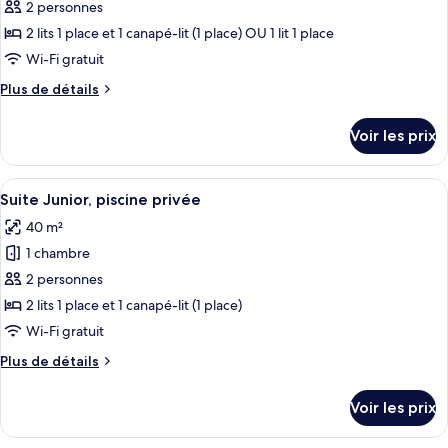
pour
2 personnes
accès
ce
piscine
2 lits 1 place et 1 canapé-lit (1 place) OU 1 lit 1 place
(with
type
Wi-Fi gratuit
Sharing
de
Pool)
Plus
Plus de détails
chambre :
de
Chambre
détails
Voir les prix
sur
Double
le
Supérieure,
type
Afficher
Une chambre moderne avec un grand li
piscine
8
de
Suite Junior, piscine privée
toutes
privée
chambre
40 m²
Chambre
les
Double
1 chambre
photos
Supérieure,
pour
2 personnes
piscine
ce
privée
2 lits 1 place et 1 canapé-lit (1 place)
type
Wi-Fi gratuit
de
Plus
Plus de détails
chambre :
de
Suite
détails
Voir les prix
sur
Junior,
le
piscine