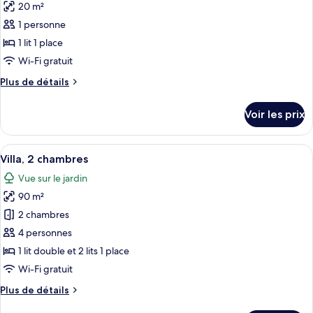
Double,
20 m²
photos
vue
pour
1 personne
mer
ce
1 lit 1 place
type
Wi-Fi gratuit
de
Plus
Plus de détails
chambre :
de
Chambre
détails
Voir les prix
sur
Simple
le
type
Afficher
Une chambre d’hôtel avec deux lits, u
17
de
Villa, 2 chambres
toutes
chambre
Vue sur le jardin
Chambre
les
Simple
90 m²
photos
pour
2 chambres
ce
4 personnes
type
1 lit double et 2 lits 1 place
de
Wi-Fi gratuit
chambre :
Plus
Plus de détails
Villa,
de
2