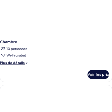
Pool)
Chambre
10 personnes
Wi-Fi gratuit
Plus
Plus de détails
de
détails
Voir les prix
sur
le
type
de
chambre
Chambre