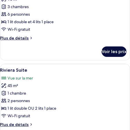
Appartement
les
Deluxe,
3 chambres
photos
vue
pour
6 personnes
jardin
ce
1 lit double et 4 lits 1 place
type
Wi-Fi gratuit
de
Plus
Plus de détails
chambre :
de
Villa,
détails
Voir les prix
sur
3
le
chambres,
type
Afficher
Une pièce dotée d’une grande fenêtre 
piscine
17
de
Riviera Suite
toutes
privée
chambre
Vue sur la mer
Villa,
les
3
45 m²
photos
chambres,
pour
1 chambre
piscine
ce
privée
2 personnes
type
1 lit double OU 2 lits 1 place
de
Wi-Fi gratuit
chambre :
Plus
Plus de détails
Riviera
de