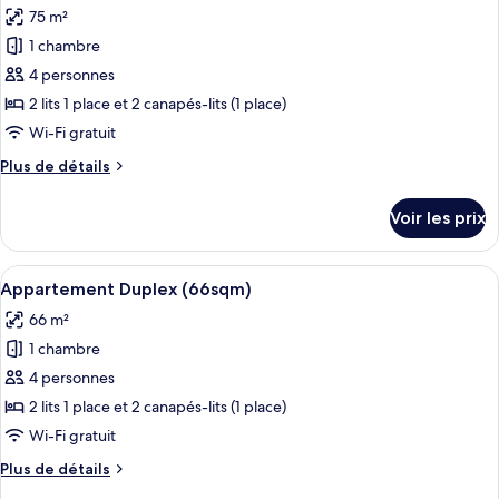
chambre
75 m²
Appartement
les
Duplex
1 chambre
photos
(55sqm)
pour
4 personnes
ce
2 lits 1 place et 2 canapés-lits (1 place)
type
Wi-Fi gratuit
de
Plus
Plus de détails
chambre :
de
Appartement
détails
Voir les prix
sur
Duplex
le
(75sqm)
type
Afficher
Une chambre à coucher moderne et mini
27
de
Appartement Duplex (66sqm)
toutes
chambre
66 m²
Appartement
les
Duplex
1 chambre
photos
(75sqm)
pour
4 personnes
ce
2 lits 1 place et 2 canapés-lits (1 place)
type
Wi-Fi gratuit
de
Plus
Plus de détails
chambre :
de