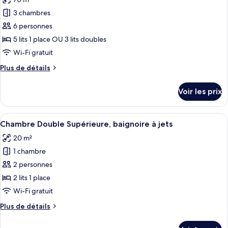
photos
jardin
pour
3 chambres
ce
6 personnes
type
5 lits 1 place OU 3 lits doubles
de
Wi-Fi gratuit
chambre :
Plus
Plus de détails
Appartement
de
Duplex,
détails
Voir les prix
3
sur
le
chambres
type
Afficher
Une chambre d’hôtel moderne avec un 
9
de
Chambre Double Supérieure, baignoire à jets
toutes
chambre
20 m²
Appartement
les
Duplex,
1 chambre
photos
3
pour
2 personnes
chambres
ce
2 lits 1 place
type
Wi-Fi gratuit
de
Plus
Plus de détails
chambre :
de
Chambre
détails