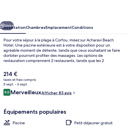
Beach
Hotel
cédent
Suivant
266+
Présentation
Chambres
Emplacement
Conditions
Pour votre séjour à la plage à Corfou, misez sur Acharavi Beach
Hotel. Une piscine extérieure est à votre disposition pour un
agréable moment de détente, tandis que ceux souhaitant se faire
dorloter pourront profiter des massages. Les options de
restauration comprennent 2 restaurants, tandis que les 2
bars/salons vous invitent à siroter des boissons rafraîchissantes. Au
menu des petits plus offerts sur place, on trouve un bar en bord de
Le
214 €
piscine, une piscine pour enfants et un snack-bar/une épicerie fine.
prix
taxes et frais compris
Sympa non ?
actuel
5 sept. - 6 sept.
Riviera Suite | Terrasse/Patio
est
Avis
Merveilleux
9,0
Afficher 83 avis
de
9,0 sur 10
voyageurs
214 €.
Équipements populaires
Piscine
Petit déjeuner gratuit