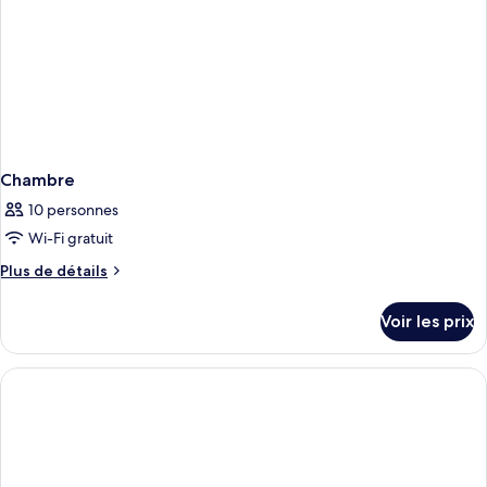
Chambre
10 personnes
Wi-Fi gratuit
Plus
Plus de détails
de
détails
Voir les prix
sur
le
type
de
chambre
Chambre