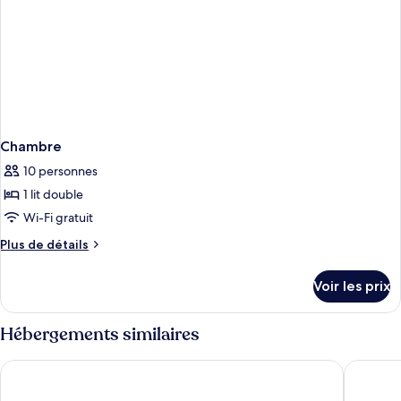
Chambre
10 personnes
1 lit double
Wi-Fi gratuit
Plus
Plus de détails
de
détails
Voir les prix
sur
le
type
Hébergements similaires
de
chambre
Paleokastritsa Palace
Wyndham
Chambre