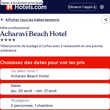
Passer à la section principale
Obtenir l’appli
Afficher tous les hébergements
Hôte professionnel
Acharavi Beach Hotel
Hébergement
4.0 étoiles
Hôtel proche de la plage à Corfou avec 2 restaurants et une piscine
extérieure
Choisissez des dates pour voir les prix
Où allez-vous ?
Dates
Voyageurs