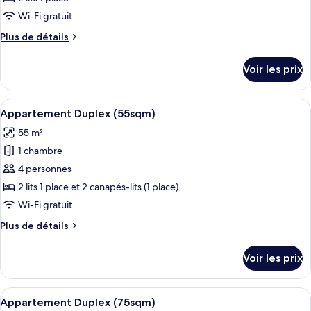
type
Wi-Fi gratuit
de
Plus
Plus de détails
chambre :
de
Chambre
détails
Voir les prix
sur
Double
le
Supérieure
type
Afficher
Une chambre à coucher moderne et mini
17
de
Appartement Duplex (55sqm)
toutes
chambre
55 m²
Chambre
les
Double
1 chambre
photos
Supérieure
pour
4 personnes
ce
2 lits 1 place et 2 canapés-lits (1 place)
type
Wi-Fi gratuit
de
Plus
Plus de détails
chambre :
de
Appartement
détails
Voir les prix
sur
Duplex
le
(55sqm)
type
Afficher
Une chambre à coucher moderne et mini
13
de
Appartement Duplex (75sqm)
toutes