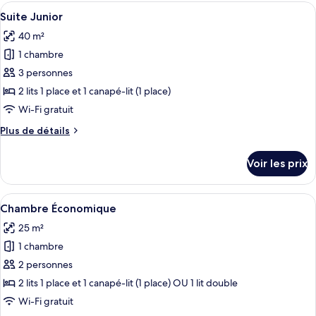
type
Afficher
Une chambre d’hôtel moderne équipée d’
privée
9
de
Suite Junior
toutes
chambre
40 m²
Suite
les
Junior,
1 chambre
photos
piscine
pour
3 personnes
privée
ce
2 lits 1 place et 1 canapé-lit (1 place)
type
Wi-Fi gratuit
de
Plus
Plus de détails
chambre :
de
Suite
détails
Voir les prix
sur
Junior
le
type
Afficher
Une chambre d’hôtel moderne avec un g
4
de
Chambre Économique
toutes
chambre
25 m²
Suite
les
Junior
1 chambre
photos
pour
2 personnes
ce
2 lits 1 place et 1 canapé-lit (1 place) OU 1 lit double
type
Wi-Fi gratuit
de