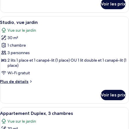
détails
Voir les prix
chambres
sur
le
type
Afficher
Une chambre d’hôtel moderne avec deux 
6
de
Studio, vue jardin
toutes
chambre
Vue sur le jardin
Villa,
les
2
30 m²
photos
chambres
pour
1 chambre
ce
3 personnes
type
2 lits 1 place et 1 canapé-lit (1 place) OU 1 lit double et 1 canapé-lit (1
de
place)
chambre :
Wi-Fi gratuit
Studio,
Plus
Plus de détails
vue
de
jardin
détails
Voir les prix
sur
le
type
Afficher
Un salon moderne avec une cheminée, 
9
de
Appartement Duplex, 3 chambres
toutes
chambre
Vue sur le jardin
Studio,
les
vue
70 m²