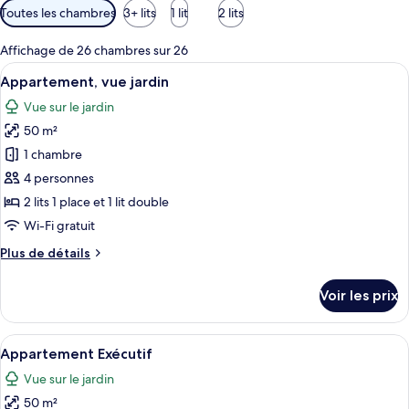
Filtres
Toutes les chambres
3+ lits
1 lit
2 lits
disponibles
pour
Affichage de 26 chambres sur 26
les
Afficher
Une chambre d’hôtel avec un grand lit,
6
Appartement, vue jardin
chambres
toutes
Vue sur le jardin
les
50 m²
photos
pour
1 chambre
ce
4 personnes
type
2 lits 1 place et 1 lit double
de
Wi-Fi gratuit
chambre :
Plus
Plus de détails
Appartement,
de
vue
détails
Voir les prix
jardin
sur
le
type
Afficher
Une chambre d’hôtel moderne dotée d’un
7
de
Appartement Exécutif
toutes
chambre
Vue sur le jardin
Appartement,
les
vue
50 m²
photos