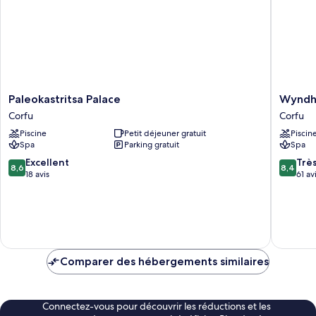
Paleokastritsa
Wyndh
Paleokastritsa Palace
Wyndh
Palace
Corfu
Corfu
Corfu
Corfu
Acharavi
Piscine
Petit déjeuner gratuit
Piscin
Corfu
Spa
Parking gratuit
Spa
8.6
8.4
Excellent
Trè
8,6
8,4
sur
sur
18 avis
61 av
10,
10,
Excellent,
Très
18 avis
bien,
61 avis
Comparer des hébergements similaires
Connectez-vous pour découvrir les réductions et les