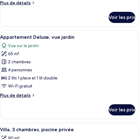
Plus
Plus de détails
chambre :
de
Chambre
détails
Voir les prix
sur
Économique
le
type
Afficher
Une chambre à coucher moderne, équipée
14
de
Appartement Deluxe, vue jardin
toutes
chambre
Vue sur le jardin
Chambre
les
Économique
65 m²
photos
pour
2 chambres
ce
4 personnes
type
2 lits 1 place et 1 lit double
de
Wi-Fi gratuit
chambre :
Plus
Plus de détails
Appartement
de
Deluxe,
détails
Voir les prix
vue
sur
le
jardin
type
Afficher
Une chambre moderne avec un grand lit
12
de
Villa, 3 chambres, piscine privée
toutes
chambre
90 m²