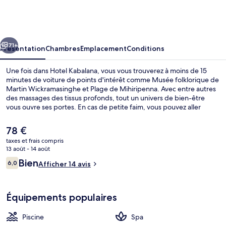
Kabalana
cédent
Suivant
71+
Présentation
Chambres
Emplacement
Conditions
Une fois dans Hotel Kabalana, vous vous trouverez à moins de 15
minutes de voiture de points d'intérêt comme Musée folklorique de
Martin Wickramasinghe et Plage de Mihiripenna. Avec entre autres
des massages des tissus profonds, tout un univers de bien-être
vous ouvre ses portes. En cas de petite faim, vous pouvez aller
manger un petit morceau dans l'un des 2 restaurants. Au menu des
petits plus offerts sur place, on trouve une piscine extérieure, un
Le
78 €
bar en bord de piscine et un centre de remise en forme. Sympa non
prix
taxes et frais compris
?
actuel
13 août - 14 août
Piscine extérieure
est
Avis
Bien
6,0
Afficher 14 avis
de
6,0 sur 10
voyageurs
78 €.
Équipements populaires
Piscine
Spa