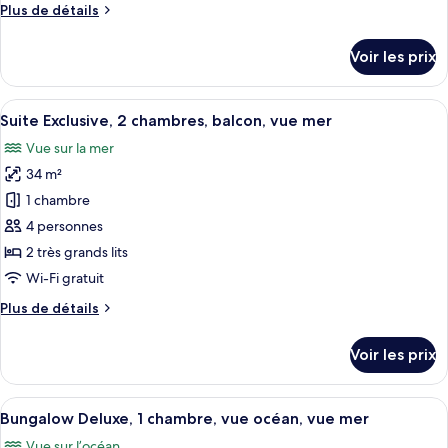
Plus
Plus de détails
Chambre
de
Double
détails
Voir les prix
Supérieure,
sur
le
vue
type
Afficher
Une chambre spacieuse avec un grand l
mer
4
de
Suite Exclusive, 2 chambres, balcon, vue mer
toutes
chambre
Vue sur la mer
Chambre
les
Double
34 m²
photos
Supérieure,
pour
1 chambre
vue
ce
mer
4 personnes
type
2 très grands lits
de
Wi-Fi gratuit
chambre :
Plus
Plus de détails
Suite
de
Exclusive,
détails
Voir les prix
2
sur
le
chambres,
type
Afficher
Un intérieur traditionnel avec un planc
balcon,
4
de
Bungalow Deluxe, 1 chambre, vue océan, vue mer
toutes
vue
chambre
Vue sur l’océan