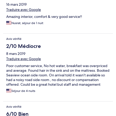
16 mars 2019
Traduire avec Google
Amazing interior, comfort & very good service!!
Nusrat, séjour de 1 nuit
Avis vérifié
2/10 Médiocre
8 mars 2019
Traduire avec Google
Poor customer service, No hot water, breakfast was overpriced
and average. Found hair in the sink and on the mattress. Booked
Seaview ocean side room. On arrival told it wasn’t available so
had a noisy road side room , no discount or compensation
offered. Could be a great hotel but staff and management
running at super poor level. Shame
Séjour de 4 nuits
Avis vérifié
6/10 Bien