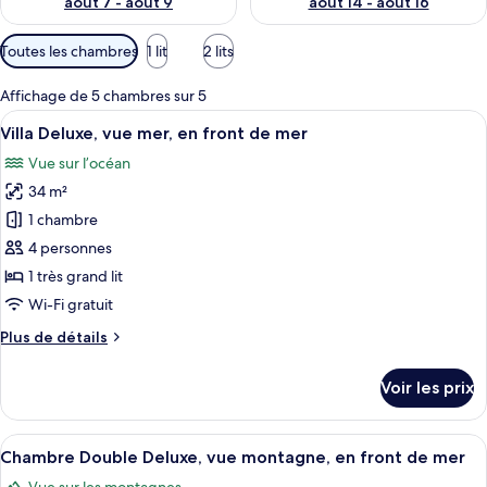
août 7 - août 9
août 14 - août 16
Filtres
Toutes les chambres
1 lit
2 lits
disponibles
pour
Affichage de 5 chambres sur 5
les
Afficher
Un lit à baldaquin, avec une tête de lit
4
Villa Deluxe, vue mer, en front de mer
chambres
toutes
Vue sur l’océan
les
34 m²
photos
pour
1 chambre
ce
4 personnes
type
1 très grand lit
de
Wi-Fi gratuit
chambre :
Plus
Plus de détails
Villa
de
Deluxe,
détails
Voir les prix
vue
sur
le
mer,
type
Afficher
Une chambre d’hôtel avec un lit agréme
en
4
de
Chambre Double Deluxe, vue montagne, en front de mer
toutes
front
chambre