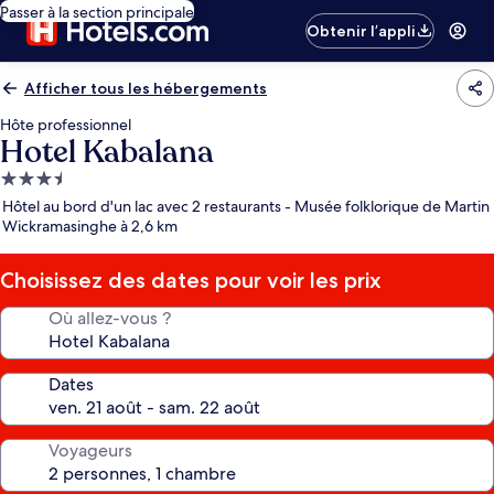
Passer à la section principale
Obtenir l’appli
Afficher tous les hébergements
Hôte professionnel
Hotel Kabalana
Hébergement
3.5 étoiles
Hôtel au bord d'un lac avec 2 restaurants - Musée folklorique de Martin
Wickramasinghe à 2,6 km
Choisissez des dates pour voir les prix
Où allez-vous ?
Dates
Voyageurs