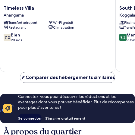
Timeless
South
Timeless Villa
South 
Villa
Lake
Ahangama
Koggala
Ahangama
Resort
Transfert aéroport
Wi-Fi gratuit
Piscin
Koggala
Restaurant
Climatisation
Transf
Koggala
7.2
9.2
Bien
Mer
7,2
9,2
sur
sur
23 avis
9 avi
10,
10,
Bien,
Merveill
23 avis
9 avis
Comparer des hébergements similaires
Connectez-vous pour découvrir les réductions et les
avantages dont vous pouvez bénéficier. Plus de récompenses
pour plus d’aventures !
Se connecter
S’inscrire gratuitement
À propos du quartier