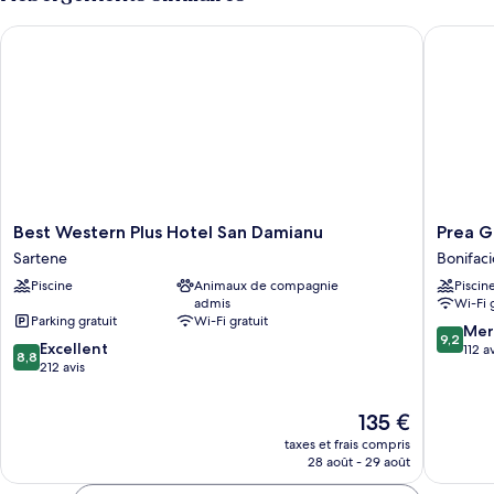
de
chambre
Best Western Plus Hotel San Damianu
Prea Gia
Chambre
Double
Supérieure
Best
Prea
Best Western Plus Hotel San Damianu
Prea G
Western
Gianca
Sartene
Bonifaci
Plus
Bonifaci
Piscine
Animaux de compagnie
Piscin
Hotel
admis
Wi-Fi 
San
Parking gratuit
Wi-Fi gratuit
Damianu
9.2
Mer
9,2
8.8
Sartene
Excellent
sur
112 a
8,8
sur
212 avis
10,
10,
Merveill
Excellent,
112 avis
Le
135 €
212 avis
nouveau
taxes et frais compris
prix
28 août - 29 août
est