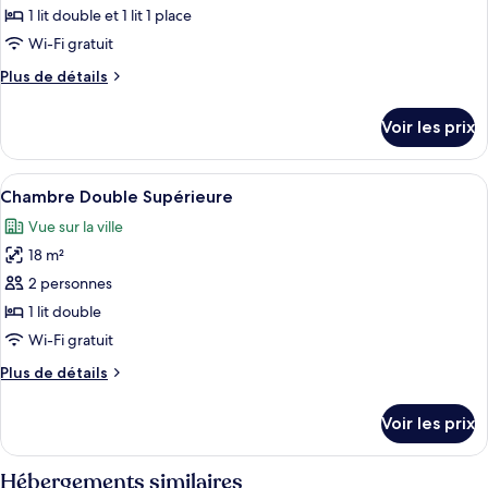
ce
1 lit double et 1 lit 1 place
type
Wi-Fi gratuit
de
Plus
Plus de détails
chambre :
de
Chambre
détails
Voir les prix
sur
Triple
le
type
Afficher
Une chambre à coucher comprenant un l
6
de
Chambre Double Supérieure
toutes
chambre
Vue sur la ville
Chambre
les
Triple
18 m²
photos
pour
2 personnes
ce
1 lit double
type
Wi-Fi gratuit
de
Plus
Plus de détails
chambre :
de
Chambre
détails
Voir les prix
sur
Double
le
Supérieure
type
Hébergements similaires