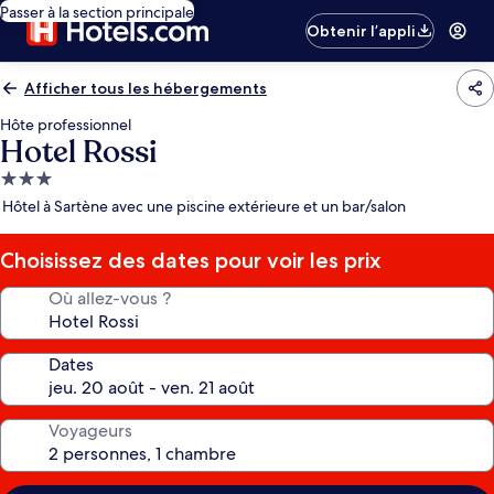
Passer à la section principale
Obtenir l’appli
Afficher tous les hébergements
Hôte professionnel
Hotel Rossi
Hébergement
3.0 étoiles
Hôtel à Sartène avec une piscine extérieure et un bar/salon
Choisissez des dates pour voir les prix
Où allez-vous ?
Dates
Voyageurs