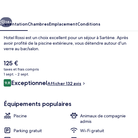
cédent
Suivant
38+
Présentation
Chambres
Emplacement
Conditions
Hotel Rossi est un choix excellent pour un séjour à Sartène. Après
avoir profité de la piscine extérieure, vous détendre autour d'un
verre au bar/salon.
Le
125 €
prix
taxes et frais compris
actuel
1 sept. - 2 sept.
est
Avis
Exceptionnel
9,8
Afficher 132 avis
de
9,8 sur 10
voyageurs
Piscine extérieure, chaises longues
125 €.
Équipements populaires
Piscine
Animaux de compagnie
admis
Parking gratuit
Wi-Fi gratuit