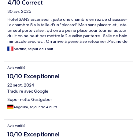
4/10 Correct
30 avr. 2025
Hôtel SANS ascenseur : juste une chambre en rez de chaussee-
La chambre 5 a la taille d'un "placard" Mais sans placard et juste
un seul porte valise : qd on a à peine place pour tourner autour
du lit on ne peut pas mettre la 2 e valise par terre . Salle de bain
minuscule avec wc . On arrive à peine à se retourner .Piscine de
la taille d'un timbre poste et jardin au bord de la route avec bruit
Martine, séjour de 1 nuit
incessant Et enfin : bien trop cher pour ce que c'est
Avis vérifié
10/10 Exceptionnel
22 sept. 2024
Traduire avec Google
Super nette Gastgeber
Angelika, séjour de 4 nuits
Avis vérifié
10/10 Exceptionnel