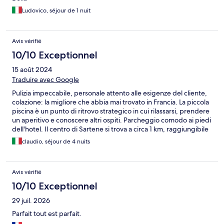
Ludovico, séjour de 1 nuit
Avis vérifié
10/10 Exceptionnel
15 août 2024
Traduire avec Google
Pulizia impeccabile, personale attento alle esigenze del cliente,
colazione: la migliore che abbia mai trovato in Francia. La piccola
piscina è un punto di ritrovo strategico in cui rilassarsi, prendere
un aperitivo e conoscere altri ospiti. Parcheggio comodo ai piedi
dell'hotel. Il centro di Sartene si trova a circa 1 km, raggiungibile
a piedi o più comodamente in macchina. L'hotel Rossi
claudio, séjour de 4 nuits
rappresenta un'eccellenza in termini di rapporto qualità prezzo,
di attenzione al cliente, che raramente ci è capitato di trovare
nelle numerose vacanze fatte in Corsica ed in Francia in
Avis vérifié
generale. Bravi davvero e grazie per l'accoglienza!
10/10 Exceptionnel
29 juil. 2026
Parfait tout est parfait.