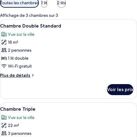
Filtres
Toutes les chambres
1 lit
2 lits
disponibles
pour
Affichage de 3 chambres sur 3
les
Afficher
Une chambre à coucher avec un grand l
6
Chambre Double Standard
chambres
toutes
Vue sur la ville
les
18 m²
photos
pour
2 personnes
ce
1 lit double
type
Wi-Fi gratuit
de
Plus
Plus de détails
chambre :
de
Chambre
détails
Voir les prix
sur
Double
le
Standard
type
Afficher
Une chambre avec deux lits, une petite
7
de
Chambre Triple
toutes
chambre
Vue sur la ville
Chambre
les
Double
22 m²
photos
Standard
pour
3 personnes