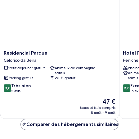
Residencial
Hotel
Residencial Parque
Hotel 
Parque
Pinhalm
Celorico da Beira
Peniche
Celorico
Peniche
Petit déjeuner gratuit
Animaux de compagnie
Piscin
da
admis
Anima
Beira
Parking gratuit
Wi-Fi gratuit
admis
8.0
8.8
Très bien
Exce
8,0
8,8
sur
sur
2 avis
15 av
10,
10,
Le
47 €
Très
Excellen
nouveau
bien,
15 avis
taxes et frais compris
prix
8 août - 9 août
2 avis
est
de
Comparer des hébergements similaires
47 €