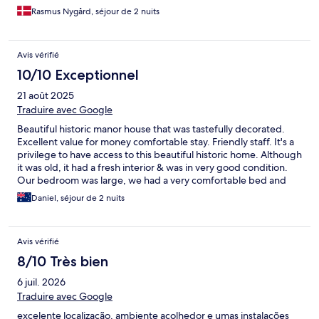
spændende hotel.
Rasmus Nygård, séjour de 2 nuits
Avis vérifié
10/10 Exceptionnel
21 août 2025
Traduire avec Google
Beautiful historic manor house that was tastefully decorated.
Excellent value for money comfortable stay. Friendly staff. It's a
privilege to have access to this beautiful historic home. Although
it was old, it had a fresh interior & was in very good condition.
Our bedroom was large, we had a very comfortable bed and
lovely spacious ensuite bathroom. Additionally there was a
Daniel, séjour de 2 nuits
communal kitchen and outdoor area used by guests as well as a
large indoor swimming pool in the backyard. There was no
breakfast service, but the well-equipped kitchen is available for
Avis vérifié
use by guests. The nearest supermarket is a good 10min walk
away. If you're driving, there's easy local parking. There was a
8/10 Très bien
bar/cafe in the square next to the house.
6 juil. 2026
Traduire avec Google
excelente localização, ambiente acolhedor e umas instalações