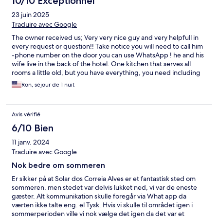
10/10 Exceptionnel
23 juin 2025
Traduire avec Google
The owner received us; Very very nice guy and very helpfull in
every request or question!! Take notice you will need to call him
-phone number on the door you can use WhatsApp ! he and his
wife live in the back of the hotel. One kitchen that serves all
rooms a little old, but you have everything, you need including
stove and atmosphere is the best ! Nice pool and nice town !!!
Ron, séjour de 1 nuit
Worth the visit
Avis vérifié
6/10 Bien
11 janv. 2024
Traduire avec Google
Nok bedre om sommeren
Er sikker på at Solar dos Correia Alves er et fantastisk sted om
sommeren, men stedet var delvis lukket ned, vi var de eneste
gæster. Alt kommunikation skulle foregår via What app da
værten ikke talte eng. el Tysk. Hvis vi skulle til området igen i
sommerperioden ville vi nok vælge det igen da det var et