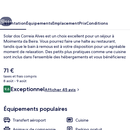
Correia
Alves
cédent
Suivant
46+
Présentation
Équipements
Emplacement
Prix
Conditions
Solar dos Correia Alves est un choix excellent pour un séjour à
Moimenta da Beira. Vous pourrez faire une halte au restaurant,
tandis que le bain à remous est à votre disposition pour un agréable
moment de relaxation. Des petits plus pratiques comme une cuisine
sont inclus dans l'ensemble des hébergements et vous bénéficierez
de quelques petits plus sympas comme une télévision à écran plat
et un service d'étage.
Le
71 €
prix
taxes et frais compris
actuel
8 août - 9 août
Piscine
est
Avis
Exceptionnel
9,6
Afficher 45 avis
de
9,6 sur 10
voyageurs
71 €.
Équipements populaires
Transfert aéroport
Cuisine
Animaux de compagnie
Parking gratuit