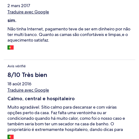
2 mars 2017
Traduire avec Google
sim.
Não tinha Internet, pagamento teve de ser em dinheiro por não
ter multi banco. Quanto as camas são confortáveis e limpas,e o
aquecimento satisfaz.
Avis vérifié
8/10 Très bien
18 août 2016
Traduire avec Google
Calmo, central e hospitaleiro
Muito agradável. Sítio calmo para descansar e com várias
opções perto da casa. Faz falta uma ventoinha ou ar
condicionado quando há muito calor, como foi o nosso caso e
também seria bom ter um secador na casa de banho. O
proprietário é extremamente hospitaleiro, dando dicas para
eventuais visitas na região. Ótima localização.