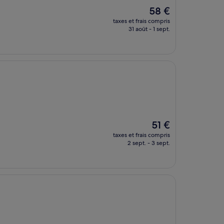
Le
58 €
nouveau
taxes et frais compris
prix
31 août - 1 sept.
est
de
58 €
Le
51 €
nouveau
taxes et frais compris
prix
2 sept. - 3 sept.
est
de
51 €