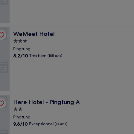
Excellent,
(255 avis)
WeMeet Hotel
WeMeet Hotel
Hébergement
3.0 étoiles
Pingtung
8.2
8,2/10
Très bien
(185 avis)
sur
10,
Très
bien,
(185 avis)
Here Hotel - Pingtung A
Here Hotel - Pingtung A
Hébergement
2.0 étoiles
Pingtung
9.6
9,6/10
Exceptionnel
(14 avis)
sur