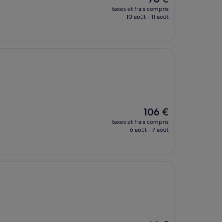
nouveau
taxes et frais compris
prix
10 août - 11 août
est
de
78 €
Le
106 €
nouveau
taxes et frais compris
prix
6 août - 7 août
est
de
106 €