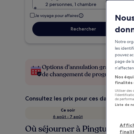
2 personnes, 1 chambre
Nous
Je voyage pour affaires
don
Rechercher
Notre orga
les identi
pouvez ac
page de la
Options d’annulation gratuite en c
n’affecter
de changement de programme
Nos équi
finalités
Utiliser des
l’identifica
Consultez les prix pour ces dates
de performan
Liste de n
Ce soir
6 août - 7 août
Affic
Où séjourner à Pingtung ?
finali