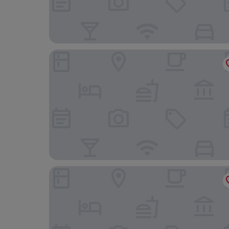
victory guesthouse
HERE Hostel - Pingtung