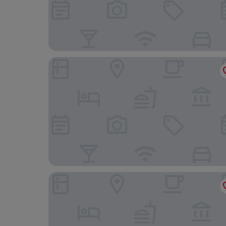
Leesing Motel
Royal Group Motel Feng Shan Branch