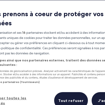
 prenons à coeur de protéger vos
nées
nisation et ses
16
partenaires stockent et/ou accèdent à des information
fiants uniques de cookies pour traiter les données personnelles, sur un ap
cepter ou gérer vos préférences en cliquant ci-dessous ou à tout momen
 politique de confidentialité. Ces préférences seront signalées à nos par
as
Gagnez des récompenses pour
ont pas les données de navigation.
chaque nuit séjournée
pes ainsi que nos partenaires externes, traitent des données se
 suivantes :
 données de géolocalisation précises. Analyser activement les caractéristiques de l’appare
tion. Stocker et/ou accéder à des informations sur un appareil. Publicités et contenu perso
ce des publicités et du contenu, études d’audience et développement de services.
os partenaires (fournisseurs)
Demain
Ce week-end
7 août - 8 août
7 août - 9 août
her toutes les
Tout refuser
J'a
tés