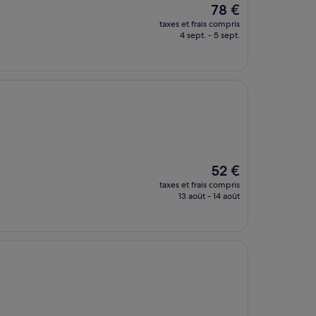
Le
78 €
nouveau
taxes et frais compris
prix
4 sept. - 5 sept.
est
de
78 €
Le
52 €
nouveau
taxes et frais compris
prix
13 août - 14 août
est
de
52 €