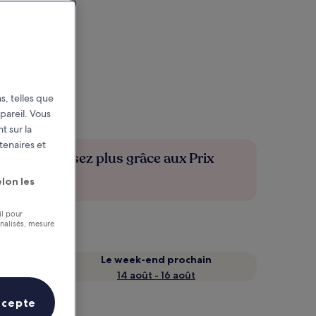
s, telles que
pareil. Vous
t sur la
tenaires et
Économisez plus grâce aux Prix
membres
lon les
il pour
nnalisés, mesure
Le week-end prochain
14 août - 16 août
ccepte