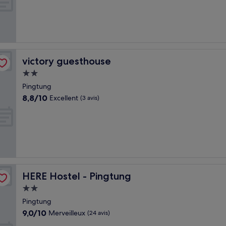
10,
Exceptionnel,
(14 avis)
victory guesthouse
victory guesthouse
Hébergement
2.0 étoiles
Pingtung
8.8
8,8/10
Excellent
(3 avis)
sur
10,
Excellent,
(3 avis)
HERE Hostel - Pingtung
HERE Hostel - Pingtung
Hébergement
2.0 étoiles
Pingtung
9.0
9,0/10
Merveilleux
(24 avis)
sur