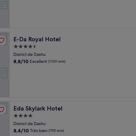
10,
Merveilleux,
(24 avis)
E-Da Royal Hotel
E-Da Royal Hotel
Hébergement
4.5 étoiles
District de Dashu
8.8
8,8/10
Excellent
(1 001 avis)
sur
10,
Excellent,
(1 001 avis)
Eda Skylark Hotel
Eda Skylark Hotel
Hébergement
4.0 étoiles
District de Dashu
8.4
8,4/10
Très bien
(755 avis)
sur