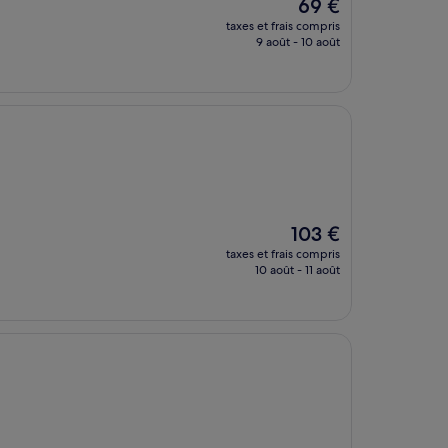
Le
69 €
nouveau
taxes et frais compris
prix
9 août - 10 août
est
de
69 €
Le
103 €
nouveau
taxes et frais compris
prix
10 août - 11 août
est
de
103 €