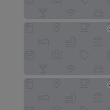
WeMeet Hotel
Here Hotel - Pingtung A