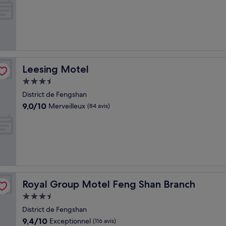
10,
Très
bien,
(755 avis)
Leesing Motel
Leesing Motel
Hébergement
3.5 étoiles
District de Fengshan
9.0
9,0/10
Merveilleux
(84 avis)
sur
10,
Merveilleux,
(84 avis)
Royal Group Motel Feng Shan Branch
Royal Group Motel Feng Shan Branch
Hébergement
3.5 étoiles
District de Fengshan
9.4
9,4/10
Exceptionnel
(116 avis)