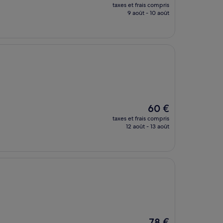
nouveau
taxes et frais compris
prix
9 août - 10 août
est
de
42 €
Le
60 €
nouveau
taxes et frais compris
prix
12 août - 13 août
est
de
60 €
Le
78 €