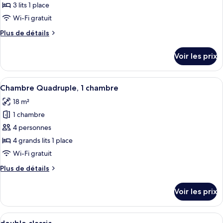
pour
3 lits 1 place
jumeaux
ce
Wi-Fi gratuit
type
Plus
Plus de détails
de
de
chambre :
détails
Voir les prix
sur
Chambre
le
Triple
type
Afficher
Une chambre d’hôtel avec deux lits, une
4
de
Chambre Quadruple, 1 chambre
toutes
chambre
18 m²
Chambre
les
Triple
1 chambre
photos
pour
4 personnes
ce
4 grands lits 1 place
type
Wi-Fi gratuit
de
Plus
Plus de détails
chambre :
de
Chambre
détails
Voir les prix
sur
Quadruple,
le
1
type
Afficher
Une chambre d’hôtel comprenant un lit
chambre
1
de