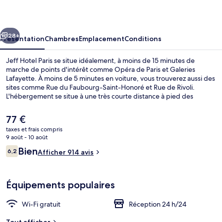
Paris
cédent
Suivant
28+
Présentation
Chambres
Emplacement
Conditions
Jeff Hotel Paris se situe idéalement, à moins de 15 minutes de
marche de points d'intérêt comme Opéra de Paris et Galeries
Lafayette. À moins de 5 minutes en voiture, vous trouverez aussi des
sites comme Rue du Faubourg-Saint-Honoré et Rue de Rivoli.
L'hébergement se situe à une très courte distance à pied des
transports publics : Station de métro Le Peletier se trouve à 3 min et
Station de métro Cadet, à 3 min.
Le
77 €
prix
taxes et frais compris
actuel
9 août - 10 août
Bureau, fer et planche à repasser, Wi-F
est
Avis
Bien
6,2
Afficher 914 avis
de
6,2 sur 10
voyageurs
77 €.
Équipements populaires
Wi-Fi gratuit
Réception 24 h/24