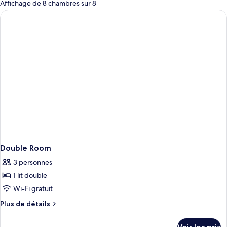
pour
Affichage de 8 chambres sur 8
les
chambres
Double Room
3 personnes
1 lit double
Wi-Fi gratuit
Plus
Plus de détails
de
détails