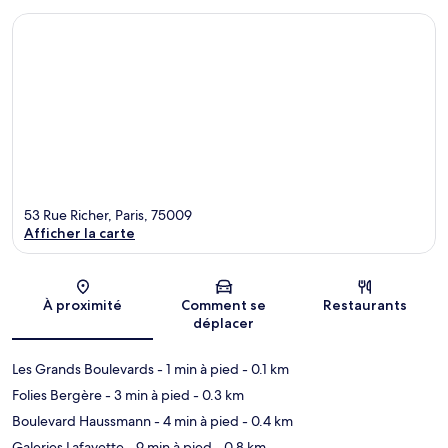
53 Rue Richer, Paris, 75009
Afficher la carte
Carte
À proximité
Comment se
Restaurants
déplacer
Les Grands Boulevards
- 1 min à pied
- 0.1 km
Folies Bergère
- 3 min à pied
- 0.3 km
Boulevard Haussmann
- 4 min à pied
- 0.4 km
Galeries Lafayette
- 9 min à pied
- 0.8 km