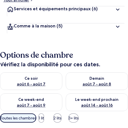
Tout afficher
Services et équipements principaux
(6)
Comme à la maison
(5)
Options de chambre
Vérifiez la disponibilité pour ces dates.
Vérifier la disponibilité pour ce soir août 6 - août 7
Vérifier la disponibilité pour 
Ce soir
Demain
août 6 - août 7
août 7 - août 8
Vérifier la disponibilité pour ce week-end août 7 - août 9
Vérifier la disponibilité pour 
Ce week-end
Le week-end prochain
août 7 - août 9
août 14 - août 16
Filtres
Toutes les chambres
1 lit
2 lits
3+ lits
disponibles