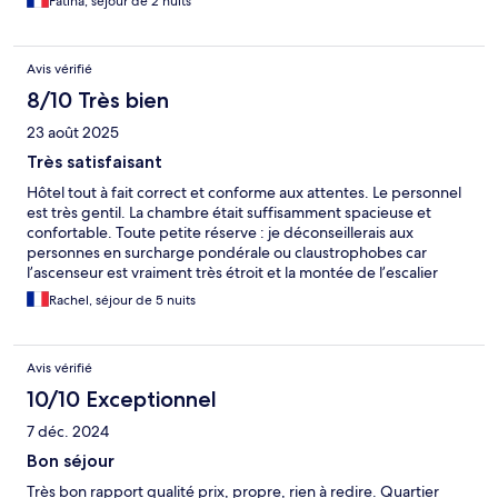
Fatiha, séjour de 2 nuits
Avis vérifié
8/10 Très bien
23 août 2025
Très satisfaisant
Hôtel tout à fait correct et conforme aux attentes. Le personnel
est très gentil. La chambre était suffisamment spacieuse et
confortable. Toute petite réserve : je déconseillerais aux
personnes en surcharge pondérale ou claustrophobes car
l’ascenseur est vraiment très étroit et la montée de l’escalier
pénible (étroit et en colimaçon).
Rachel, séjour de 5 nuits
Avis vérifié
10/10 Exceptionnel
7 déc. 2024
Bon séjour
Très bon rapport qualité prix, propre, rien à redire. Quartier