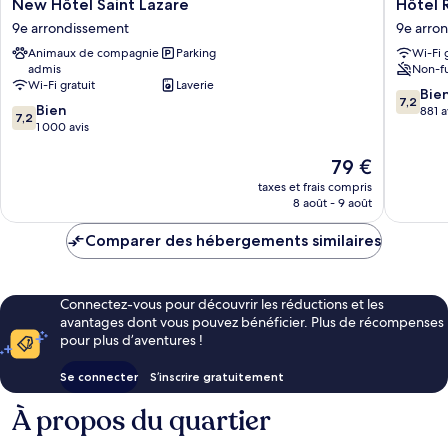
New
Hôtel
New Hôtel Saint Lazare
Hôtel 
Hôtel
Royal
9e arrondissement
9e arro
Saint
Bergère
Animaux de compagnie
Parking
Wi-Fi 
Lazare
9e
admis
Non-f
9e
arrondi
Wi-Fi gratuit
Laverie
arrondissement
7.2
Bie
7,2
7.2
Bien
sur
881 a
7,2
sur
1 000 avis
10,
10,
Bien,
Bien,
Le
79 €
881 avis
1 000 avis
nouveau
taxes et frais compris
prix
8 août - 9 août
est
de
Comparer des hébergements similaires
79 €
Connectez-vous pour découvrir les réductions et les
avantages dont vous pouvez bénéficier. Plus de récompenses
pour plus d’aventures !
Se connecter
S’inscrire gratuitement
À propos du quartier