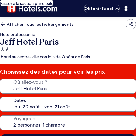
Passer à la section principale
Obtenir l’appli
Afficher tous les hébergements
Hôte professionnel
Jeff Hotel Paris
Hébergement
2.0 étoiles
Hôtel au centre-ville non loin de Opéra de Paris
Choisissez des dates pour voir les prix
Où allez-vous ?
Dates
Voyageurs