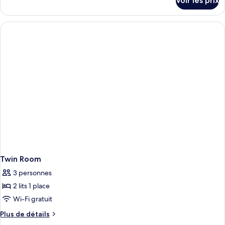
Voir les prix
sur
le
type
de
chambre
Double
Room
Twin Room
3 personnes
2 lits 1 place
Wi-Fi gratuit
Plus
Plus de détails
de