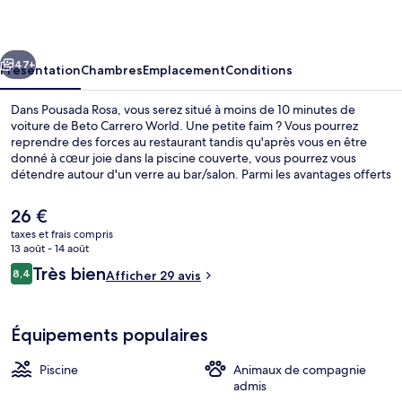
cédent
Suivant
47+
Présentation
Chambres
Emplacement
Conditions
Dans Pousada Rosa, vous serez situé à moins de 10 minutes de
voiture de Beto Carrero World. Une petite faim ? Vous pourrez
reprendre des forces au restaurant tandis qu'après vous en être
donné à cœur joie dans la piscine couverte, vous pourrez vous
détendre autour d'un verre au bar/salon. Parmi les avantages offerts
par cet hébergement : une terrasse et un jardin.
Le
26 €
prix
taxes et frais compris
actuel
13 août - 14 août
Qu
est
Avis
Très bien
8,4
Afficher 29 avis
de
8,4 sur 10
voyageurs
26 €.
Équipements populaires
Piscine
Animaux de compagnie
admis