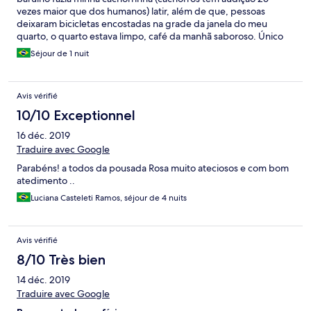
vezes maior que dos humanos) latir, além de que, pessoas
deixaram bicicletas encostadas na grade da janela do meu
quarto, o quarto estava limpo, café da manhã saboroso. Único
problema é que fiz a reserva por um site e lá não constava valor
Séjour de 1 nuit
para pet. Na viagem soube pelo whatsapp que o custo de diária
para pet é de R$ 80,00. Achei o valor muito alto comparado com
a diária do hotel e nem tinha berço e lanche para minha
Avis vérifié
cachorrinha.
10/10 Exceptionnel
16 déc. 2019
Traduire avec Google
Parabéns! a todos da pousada Rosa muito ateciosos e com bom
atedimento ..
Luciana Casteleti Ramos, séjour de 4 nuits
Avis vérifié
8/10 Très bien
14 déc. 2019
Traduire avec Google