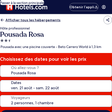
Passer à la section principale
Obtenir l’appli
Afficher tous les hébergements
Hôte professionnel
Pousada Rosa
Hébergement
2.5 étoiles
Pousada avec une piscine couverte - Beto Carrero World à 1,3 km
Choisissez des dates pour voir les prix
Où allez-vous ?
Dates
Voyageurs