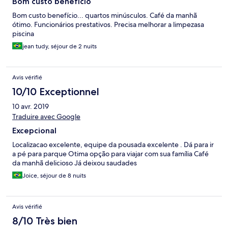
Bom custo benefício
Bom custo benefício... quartos minúsculos. Café da manhã
ótimo. Funcionários prestativos. Precisa melhorar a limpezasa
piscina
jean tudy, séjour de 2 nuits
Avis vérifié
10/10 Exceptionnel
10 avr. 2019
Traduire avec Google
Excepcional
Localizacao excelente, equipe da pousada excelente . Dá para ir
a pé para parque Otima opção para viajar com sua família Café
da manhã delicioso Já deixou saudades
Joice, séjour de 8 nuits
Avis vérifié
8/10 Très bien