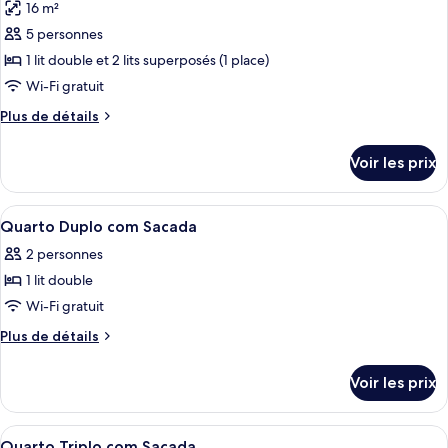
16 m²
Suite
les
Familiar
5 personnes
photos
pour
1 lit double et 2 lits superposés (1 place)
ce
Wi-Fi gratuit
type
Plus
Plus de détails
de
de
chambre :
détails
Voir les prix
sur
Suite
le
com
type
Afficher
Un balcon avec des fauteuils en osier, 
Varanda
4
de
Quarto Duplo com Sacada
toutes
chambre
2 personnes
Suite
les
com
1 lit double
photos
Varanda
pour
Wi-Fi gratuit
ce
Plus
Plus de détails
type
de
détails
de
Voir les prix
sur
chambre :
le
Quarto
type
Afficher
Quarto Triplo com Sacada | Rideaux oc
4
Duplo
de
Quarto Triplo com Sacada