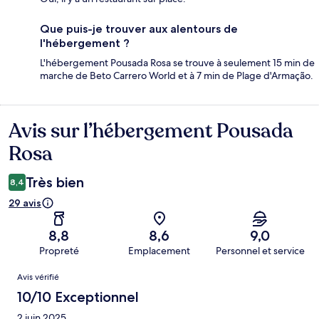
Que puis-je trouver aux alentours de
l'hébergement ?
L'hébergement Pousada Rosa se trouve à seulement 15 min de
marche de Beto Carrero World et à 7 min de Plage d'Armação.
Avis sur l’hébergement Pousada
Avis
Rosa
Très bien
8,4
29 avis
8,8
8,6
9,0
Propreté
Emplacement
Personnel et service
Avis
Avis vérifié
10/10 Exceptionnel
2 juin 2025