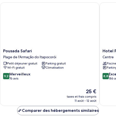
chambre
com
Pousada Safari
Hotel Pe
Quarto
Sacada
Quadruplo
com
Sacada
Pousada
Hotel
Pousada Safari
Hotel 
Safari
Penha
Plage de l'Armação do Itapocorói
Centre
Plage
Centre
Petit déjeuner gratuit
Parking gratuit
Piscin
de
Wi-Fi gratuit
Climatisation
Parkin
l'Armação
do
9.2
8.8
Merveilleux
Exce
9,2
8,8
Itapocorói
sur
sur
76 avis
186 a
10,
10,
Merveilleux,
Excellen
Le
25 €
76 avis
186 avis
nouveau
taxes et frais compris
prix
11 août - 12 août
est
de
Comparer des hébergements similaires
25 €