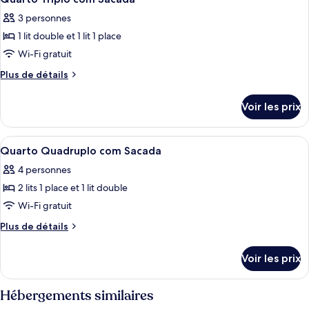
toutes
chambre
com
3 personnes
Quarto
les
Sacada
Duplo
1 lit double et 1 lit 1 place
photos
com
pour
Wi-Fi gratuit
Sacada
ce
Plus
Plus de détails
type
de
détails
de
Voir les prix
sur
chambre :
le
Quarto
type
Afficher
Quarto Quadruplo com Sacada | Rideau
5
Triplo
de
Quarto Quadruplo com Sacada
toutes
chambre
com
4 personnes
Quarto
les
Sacada
Triplo
2 lits 1 place et 1 lit double
photos
com
pour
Wi-Fi gratuit
Sacada
ce
Plus
Plus de détails
type
de
détails
de
Voir les prix
sur
chambre :
le
Quarto
type
Hébergements similaires
Quadruplo
de