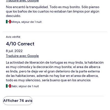
Traduire avec Google
Nos encantó la tranquilidad. Todo es muy bonito. Sólo pienso
que los baños de los cuartos no estaban tan limpios por algún
descuido.
Mireya, séjour de 1 nuit
Avis vérifié
4/10 Correct
8 juil. 2022
Traduire avec Google
La actividad de liberación de tortugas es muy linda, la habitación
es muy cómoda y la decoración muy bonita; el area de alberca
es linda, pero te deja ver el gran deterioro de la parte externa
de las habitaciones, además no hay bar en el area de alberca,
todo es muy silencioso, sería bueno que en los anuncios
especifiquen que es un relax hotel; el área de playa es muy
Gabi, séjour de 1 nuit
linda, el mar está muy tranquilo, practicamente no hay oleaje,
pero es casi imposible entrar ya que hay muchas piedras. Quiero
agradecer la atención de los 2 meseros de nombre Manuel,
Afficher 74 avis
quienes fueron sumamente amables.