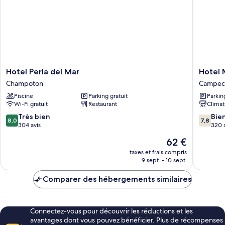
2
chambres,
vue
jardin
Hotel
Hotel
Hotel Perla del Mar
Hotel
Perla
MB
Champoton
Campec
del
Campec
Piscine
Parking gratuit
Parkin
Mar
Wi-Fi gratuit
Restaurant
Climat
Champoton
8.0
7.8
Très bien
Bie
8,0
7,8
sur
sur
304 avis
320 
10,
10,
Le
62 €
Très
Bien,
nouveau
bien,
320 avis
taxes et frais compris
prix
9 sept. - 10 sept.
304 avis
est
de
Comparer des hébergements similaires
62 €
Connectez-vous pour découvrir les réductions et les
avantages dont vous pouvez bénéficier. Plus de récompenses