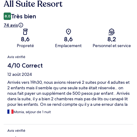
All Suite Resort
Très bien
8,0
74 avis
8,6
8,6
8,2
Propreté
Emplacement
Personnel et service
Avis
Avis vérifié
4/10 Correct
12 août 2024
Arrivés vers 19h30, nous avions réservé 2 suites pour 4 adultes et
2 enfants mais il semble qu une seule suite était réservée.. on
nous fait payer un supplément de 500 pesos par enfant . Arrivés
dans la suite, il y a bien 2 chambres mais pas de lits ou canapé lit
pour les enfants. On se rend compte qu il y a une erreur dans la
réservation et on prend donc une autre suite comme prévu.
Monia, séjour de 1 nuit
Pourquoi faire payer un supplément s il n y a pas de solution
pour faire dormir les enfants?? Cet “hôtel” a du être sympa il y a
20 ans. À date : Infrastructures qui tombent en lambeau, parties
Avis vérifié
communes sales, suites (appartement) avec une odeur