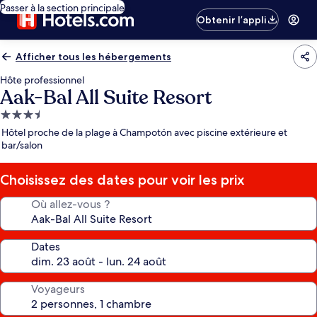
Passer à la section principale
Obtenir l’appli
Afficher tous les hébergements
Hôte professionnel
Aak-Bal All Suite Resort
Hébergement
3.5 étoiles
Hôtel proche de la plage à Champotón avec piscine extérieure et
bar/salon
Choisissez des dates pour voir les prix
Où allez-vous ?
Dates
Voyageurs