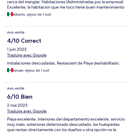
cerca del manglar. Habitaciones (Administradas por la empresa)
Excelente, la habitacion que me toco tiene buen mantenimiento
(por dentro) muebles, camas, baños, cocina, pisos bien Areas
Alberto, séjour de 1 nuit
comunes, edificio fachada les falta mantenimiento, aqui una
critica constructiva para la empresa que administra, con un
mantenimiento menor puede mejorar significativamente el
Avis vérifié
aspecto a los dos complejos que estan en funcionamiento.
Restaurant: el restaurant de la playa se encuentra en
4/10 Correct
remodelacion, el restauran al lado de la recepcion funciona, la
1 juin 2023
comida muy bien con precios razonables, el personal agradable
igual que recepcion. Ojala y que algun dia vuelva a resurgir este
Traduire avec Google
proyecto, con sus campos de golf, marina, edificios, etc solo
Instalaciones descuidadas, Restaurant de Playa deshabilitado.
falta que le ponga ganas la empresa.
Ismael, séjour de 1 nuit
Avis vérifié
6/10 Bien
2 mai 2023
Traduire avec Google
Playa excelente, interiores del departamento excelente, servicio
muy malo, exteriores deteriorado descuidado, los huéspedes
que rentan directamente con los dueños u otra opción no la