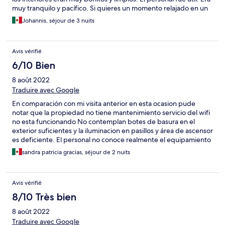
muy tranquilo y pacífico. Si quieres un momento relajado en un
hermoso lugar, este es el lugar.
Johannis, séjour de 3 nuits
Avis vérifié
6/10 Bien
8 août 2022
Traduire avec Google
En comparación con mi visita anterior en esta ocasion pude
notar que la propiedad no tiene mantenimiento servicio del wifi
no esta funcionando No contemplan botes de basura en el
exterior suficientes y la iluminacion en pasillos y área de ascensor
es deficiente. El personal no conoce realmente el equipamiento
conque cuentan las habitaciones También tuvimos un detalle
sandra patricia gracias, séjour de 2 nuits
con el servicio de cable por causa de una conexión. El precio es
elevado para la calidad
Avis vérifié
8/10 Très bien
8 août 2022
Traduire avec Google