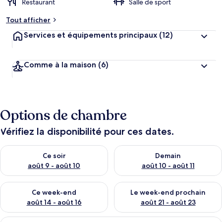
Restaurant
Salle de sport
Tout afficher
Services et équipements principaux
(12)
Comme à la maison
(6)
Options de chambre
Vérifiez la disponibilité pour ces dates.
Vérifier la disponibilité pour ce soir août 9 - août 10
Vérifier la disponibilité pour 
Ce soir
Demain
août 9 - août 10
août 10 - août 11
Vérifier la disponibilité pour ce week-end août 14 - août 16
Vérifier la disponibilité pour
Ce week-end
Le week-end prochain
août 14 - août 16
août 21 - août 23
Afficher
Suite, 2 chambres, vue jardin | Salle de 