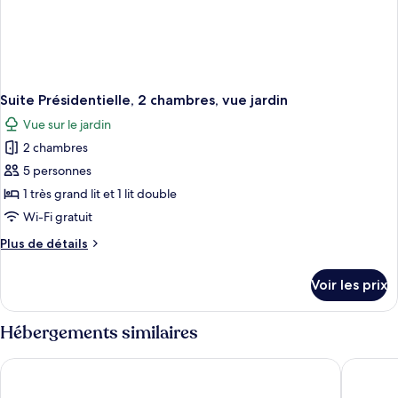
Suite Présidentielle, 2 chambres, vue jardin
Vue sur le jardin
2 chambres
5 personnes
1 très grand lit et 1 lit double
Wi-Fi gratuit
Plus
Plus de détails
de
détails
Voir les prix
sur
le
type
Hébergements similaires
de
chambre
Hotel Perla del Mar
Hotel M
Suite
Présidentielle,