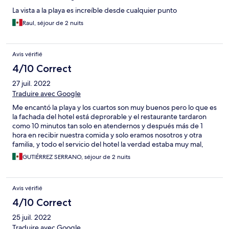
La vista a la playa es increíble desde cualquier punto
Raul, séjour de 2 nuits
Avis vérifié
4/10 Correct
27 juil. 2022
Traduire avec Google
Me encantó la playa y los cuartos son muy buenos pero lo que es
la fachada del hotel está deprorable y el restaurante tardaron
como 10 minutos tan solo en atendernos y después más de 1
hora en recibir nuestra comida y solo eramos nosotros y otra
familia, y todo el servicio del hotel la verdad estaba muy mal,
muy poco personal y cuando llegamos estaba lloviendo y no me
GUTIÉRREZ SERRANO, séjour de 2 nuits
puedo quejar por el clima pero el ascensor para nuestras
habitaciones era muy confuso llegar y nadie nos ayudo y
estuvimos bajo la lluvia buscándolo, aparte de del terrible
Avis vérifié
personal que tienen solo es un lugar con bonita playa
4/10 Correct
25 juil. 2022
Traduire avec Google