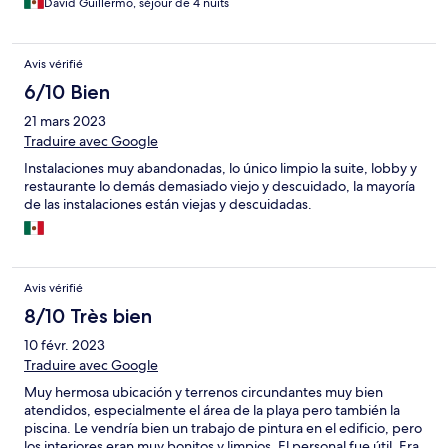
David Guillermo, séjour de 4 nuits
Avis vérifié
6/10 Bien
21 mars 2023
Traduire avec Google
Instalaciones muy abandonadas, lo único limpio la suite, lobby y
restaurante lo demás demasiado viejo y descuidado, la mayoría
de las instalaciones están viejas y descuidadas.
Avis vérifié
8/10 Très bien
10 févr. 2023
Traduire avec Google
Muy hermosa ubicación y terrenos circundantes muy bien
atendidos, especialmente el área de la playa pero también la
piscina. Le vendría bien un trabajo de pintura en el edificio, pero
los interiores eran muy bonitos y limpios. El personal fue útil. Era