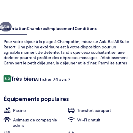
Bal
All
Suite
cédent
Suivant
Resort
38+
Présentation
Chambres
Emplacement
Conditions
Pour votre séjour à la plage à Champotón, misez sur Aak-Bal All Suite
Resort. Une piscine extérieure est à votre disposition pour un
agréable moment de détente, tandis que ceux souhaitant se faire
dorloter pourront profiter des dépresso-massages. L'établissement
Carey sert le petit déjeuner, le déjeuner et le dîner. Parmi les autres
petits avantages de cet hébergement figurent un bar / salon, une
salle de fitness, et un snack-bar/une épicerie fine.
Avis
Très bien
8,0
Afficher 74 avis
8,0 sur 10
voyageurs
Restaurant
Équipements populaires
Piscine
Transfert aéroport
Animaux de compagnie
Wi-Fi gratuit
admis