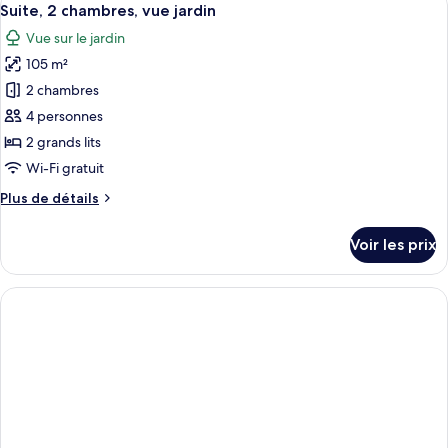
6
Suite, 2 chambres, vue jardin
toutes
Vue sur le jardin
les
105 m²
photos
pour
2 chambres
ce
4 personnes
type
2 grands lits
de
Wi-Fi gratuit
chambre :
Plus
Plus de détails
Suite,
de
2
détails
Voir les prix
chambres,
sur
le
vue
type
jardin
de
chambre
Suite,
2
chambres,
vue
jardin