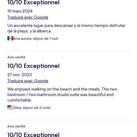
particulière (renfermé?), service très bof.. seule la plage est
10/10 Exceptionnel
jolie.. Bref passez votre chemin
19 mars 2024
Traduire avec Google
Un excelente lugar para descansar y al mismo tiempo disfrutar
de la playa, y la alberca
Ana aurora, séjour de 1 nuit
Avis vérifié
10/10 Exceptionnel
27 nov. 2023
Traduire avec Google
We enjoyed walking on the beach and the meals. The two
bedroom / two bathroom studio suite was beautiful and
comfortable.
Gina, séjour de 2 nuits
Avis vérifié
10/10 Exceptionnel