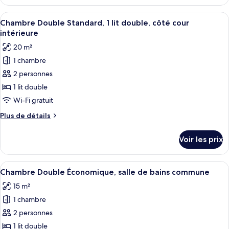
le
Economy
type
Afficher
Chambre Double Standard, 1 lit double, 
6
Double
de
Chambre Double Standard, 1 lit double, côté cour
toutes
chambre
Room,
intérieure
Economy
les
Shared
20 m²
Double
photos
Bathroom
Room,
1 chambre
pour
Shared
2 personnes
ce
Bathroom
type
1 lit double
de
Wi-Fi gratuit
chambre :
Plus
Plus de détails
Chambre
de
Double
détails
Voir les prix
sur
Standard,
le
1
type
Afficher
Chambre Double Économique, salle de b
lit
5
de
Chambre Double Économique, salle de bains commune
toutes
chambre
double,
15 m²
Chambre
les
côté
Double
1 chambre
photos
cour
Standard,
pour
2 personnes
intérieure
1
ce
lit
1 lit double