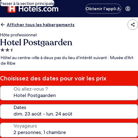
Passer à la section principale
Obtenir l’appli
Afficher tous les hébergements
Hôte professionnel
Hotel Postgaarden
Hébergement
2.5 étoiles
Hôtel au centre-ville à deux pas du lieu d'intérêt suivant : Musée d'Art
de Ribe
Choisissez des dates pour voir les prix
Où allez-vous ?
Dates
Voyageurs