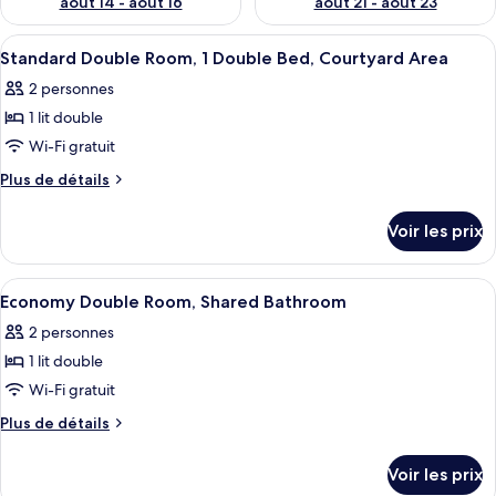
août 14 - août 16
août 21 - août 23
Afficher
Une salle de bain avec des toilettes, 
3
Standard Double Room, 1 Double Bed, Courtyard Area
toutes
2 personnes
les
1 lit double
photos
pour
Wi-Fi gratuit
ce
Plus
Plus de détails
type
de
détails
de
Voir les prix
sur
chambre :
le
Standard
type
Afficher
Une chambre d’hôtel avec un lit, une 
5
Double
de
Economy Double Room, Shared Bathroom
toutes
chambre
Room,
2 personnes
Standard
les
1
Double
1 lit double
photos
Double
Room,
pour
Wi-Fi gratuit
1
Bed,
ce
Double
Plus
Plus de détails
Courtyard
Bed,
type
de
Area
Courtyard
détails
de
Voir les prix
Area
sur
chambre :