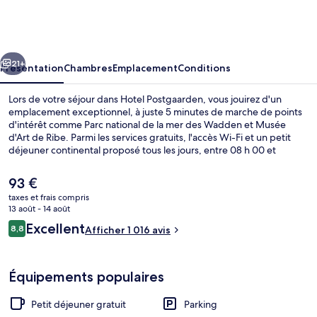
Postgaarden
cédent
Suivant
21+
Présentation
Chambres
Emplacement
Conditions
Lors de votre séjour dans Hotel Postgaarden, vous jouirez d'un
emplacement exceptionnel, à juste 5 minutes de marche de points
d'intérêt comme Parc national de la mer des Wadden et Musée
d'Art de Ribe. Parmi les services gratuits, l'accès Wi-Fi et un petit
déjeuner continental proposé tous les jours, entre 08 h 00 et
10 h 00. Musée Ribes Vikinger et Ancien hôtel de ville de Ribe se
trouvent par ailleurs à moins de 10 minutes à pied. Les autres
Le
93 €
voyageurs ne disent que du bien en ce qui concerne le personnel
prix
taxes et frais compris
attentionné.
actuel
13 août - 14 août
Restauration extérieure
est
Avis
Excellent
8,8
Afficher 1 016 avis
de
8,8 sur 10
voyageurs
93 €.
Équipements populaires
Petit déjeuner gratuit
Parking