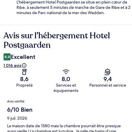
L'hébergement Hotel Postgaarden se situe en plein cœur de
Ribe, à seulement 5 minutes de marche de Gare de Ribe et à 2
minutes de Parc national de la mer des Wadden.
Avis sur l’hébergement Hotel
Avis
Postgaarden
Excellent
8,8
1 016 avis
8,6
8,0
9,4
Propreté
Services et
Personnel et service
équipements
Avis
Avis vérifié
6/10 Bien
9 juil. 2026
La maison date de 1580 mais la chambre pourrait être presque
aussi vieille ! La chambre est lugubre , la salle de bains d’une