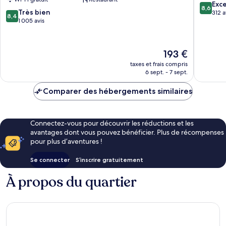
8.6
Exce
8,6
8.4
Très bien
sur
312 a
8,4
sur
1 005 avis
10,
10,
Excellen
Très
312 avis
bien,
Le
193 €
1 005 avis
nouveau
taxes et frais compris
prix
6 sept. - 7 sept.
est
de
Comparer des hébergements similaires
193 €
Connectez-vous pour découvrir les réductions et les
avantages dont vous pouvez bénéficier. Plus de récompenses
pour plus d’aventures !
Se connecter
S’inscrire gratuitement
À propos du quartier