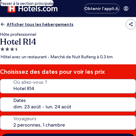
Passer à la section principale
Obtenir l’appli
Afficher tous les hébergements
Hôte professionnel
Hotel R14
Hébergement
3.5 étoiles
Hôtel avec un restaurant - Marché de Nuit Ruifeng à 0,3 km
Choisissez des dates pour voir les prix
Où allez-vous ?
Dates
Voyageurs