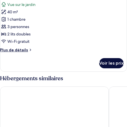
toutes
chambre
Vue sur le jardin
Chambre
les
40 m²
photos
pour
1 chambre
ce
3 personnes
type
2 lits doubles
de
Wi-Fi gratuit
chambre :
Plus
Plus de détails
Chambre
de
Double
détails
Voir les prix
Familiale
sur
le
type
Hébergements similaires
de
chambre
Royal Group Hotel Minghua Branch
Zela Des
Chambre
Double
Familiale