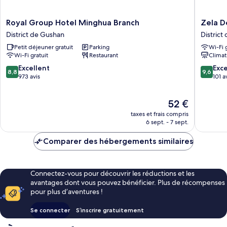
Royal
Zela
Royal Group Hotel Minghua Branch
Zela D
Group
Design
District de Gushan
District
Hotel
Hotel
Petit déjeuner gratuit
Parking
Wi-Fi 
Minghua
District
Wi-Fi gratuit
Restaurant
Climat
Branch
de
District
Zuoying
8.8
9.6
Excellent
Exc
8,8
9,6
de
sur
sur
973 avis
101 a
Gushan
10,
10,
Excellent,
Exceptio
Le
52 €
973 avis
101 avis
nouveau
taxes et frais compris
prix
6 sept. - 7 sept.
est
de
Comparer des hébergements similaires
52 €
Connectez-vous pour découvrir les réductions et les
avantages dont vous pouvez bénéficier. Plus de récompenses
pour plus d’aventures !
Se connecter
S’inscrire gratuitement