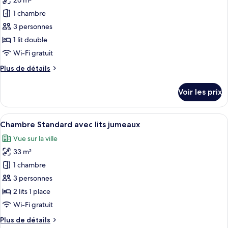
26 m²
photos
Standard
pour
1 chambre
ce
3 personnes
type
1 lit double
de
Wi-Fi gratuit
chambre :
Plus
Plus de détails
Chambre
de
Double
détails
Voir les prix
Luxe
sur
le
type
Afficher
Une chambre d’hôtel avec deux lits, u
6
de
Chambre Standard avec lits jumeaux
toutes
chambre
Vue sur la ville
Chambre
les
Double
33 m²
photos
Luxe
pour
1 chambre
ce
3 personnes
type
2 lits 1 place
de
Wi-Fi gratuit
chambre :
Plus
Plus de détails
Chambre