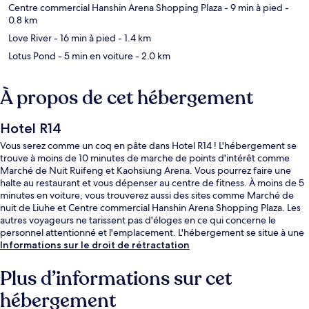
Centre commercial Hanshin Arena Shopping Plaza
- 9 min à pied
-
0.8 km
Love River
- 16 min à pied
- 1.4 km
Lotus Pond
- 5 min en voiture
- 2.0 km
À propos de cet hébergement
Hotel R14
Vous serez comme un coq en pâte dans Hotel R14 ! L'hébergement se
trouve à moins de 10 minutes de marche de points d'intérêt comme
Marché de Nuit Ruifeng et Kaohsiung Arena. Vous pourrez faire une
halte au restaurant et vous dépenser au centre de fitness. À moins de 5
minutes en voiture, vous trouverez aussi des sites comme Marché de
nuit de Liuhe et Centre commercial Hanshin Arena Shopping Plaza. Les
autres voyageurs ne tarissent pas d'éloges en ce qui concerne le
personnel attentionné et l'emplacement. L'hébergement se situe à une
très courte distance à pied des transports publics : Station Kaohsiung
Informations sur le droit de rétractation
Arena se trouve à 3 min et Station Aozihdi, à 12 min.
Plus d’informations sur cet
hébergement