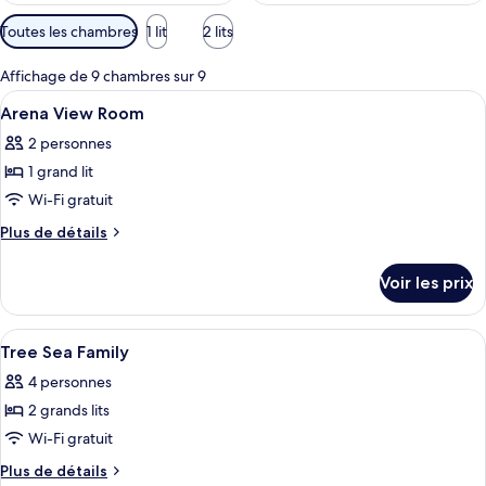
Filtres
Toutes les chambres
1 lit
2 lits
disponibles
pour
Affichage de 9 chambres sur 9
les
Afficher
Draps en coton égyptien, literie de qu
13
Arena View Room
chambres
toutes
2 personnes
les
1 grand lit
photos
pour
Wi-Fi gratuit
ce
Plus
Plus de détails
type
de
détails
de
Voir les prix
sur
chambre :
le
Arena
type
Afficher
Draps en coton égyptien, literie de qu
7
View
de
Tree Sea Family
toutes
chambre
Room
4 personnes
Arena
les
View
2 grands lits
photos
Room
pour
Wi-Fi gratuit
ce
Plus
Plus de détails