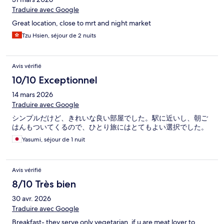
Traduire avec Google
Great location, close to mrt and night market
Tzu Hsien, séjour de 2 nuits
Avis vérifié
10/10 Exceptionnel
14 mars 2026
Traduire avec Google
シンプルだけど、きれいな良い部屋でした。駅に近いし、朝ご
はんもついてくるので、ひとり旅にはとてもよい選択でした。
Yasumi, séjour de 1 nuit
Avis vérifié
8/10 Très bien
30 avr. 2026
Traduire avec Google
Breakfast- they serve only vegetarian, if u are meat lover to