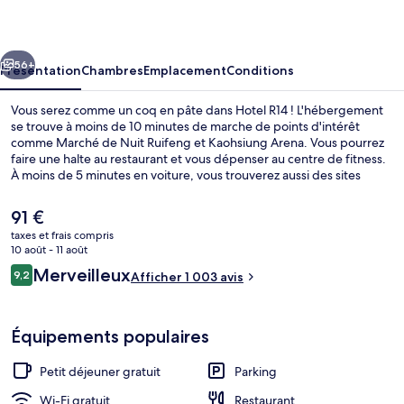
cédent
Suivant
56+
Présentation
Chambres
Emplacement
Conditions
Vous serez comme un coq en pâte dans Hotel R14 ! L'hébergement
se trouve à moins de 10 minutes de marche de points d'intérêt
comme Marché de Nuit Ruifeng et Kaohsiung Arena. Vous pourrez
faire une halte au restaurant et vous dépenser au centre de fitness.
À moins de 5 minutes en voiture, vous trouverez aussi des sites
comme Marché de nuit de Liuhe et Centre commercial Hanshin
Arena Shopping Plaza. Les autres voyageurs ne tarissent pas
Le
91 €
d'éloges en ce qui concerne le personnel attentionné et
prix
taxes et frais compris
l'emplacement. L'hébergement se situe à une très courte distance à
actuel
10 août - 11 août
pied des transports publics : Station Kaohsiung Arena se trouve à 3
Petit déjeuner buffet compris tous les 
est
Avis
min et Station Aozihdi, à 12 min.
Merveilleux
9,2
Afficher 1 003 avis
de
9,2 sur 10
voyageurs
91 €.
Équipements populaires
Petit déjeuner gratuit
Parking
Wi-Fi gratuit
Restaurant