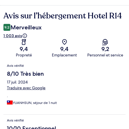
Avis sur l’hébergement Hotel R14
Avis
Merveilleux
9,2
1 003 avis
9,4
9,4
9,2
Propreté
Emplacement
Personnel et service
Avis
Avis vérifié
8/10 Très bien
17 juil. 2024
Traduire avec Google
.
YUANHSUN, séjour de 1 nuit
Avis vérifié
10/10 Exceptionnel