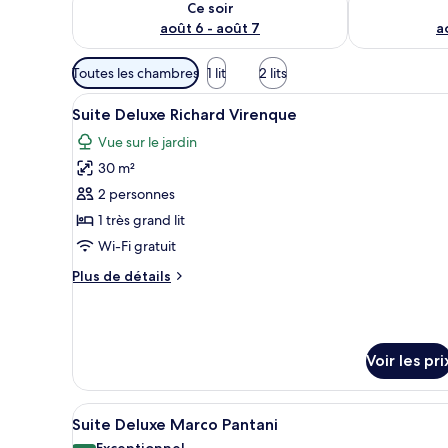
Ce soir
août 6 - août 7
a
Filtres
Toutes les chambres
1 lit
2 lits
disponibles
Afficher
Une chambre avec un plancher 
pour
11
Suite Deluxe Richard Virenque
toutes
les
Vue sur le jardin
les
chambres
30 m²
photos
pour
2 personnes
ce
1 très grand lit
type
Wi-Fi gratuit
de
Plus
Plus de détails
chambre :
de
Suite
détails
sur
Deluxe
le
Richard
Voir les pri
type
Virenque
de
chambre
Afficher
Une chambre avec un grand lit,
Suite
5
Suite Deluxe Marco Pantani
toutes
Deluxe
Exceptionnel