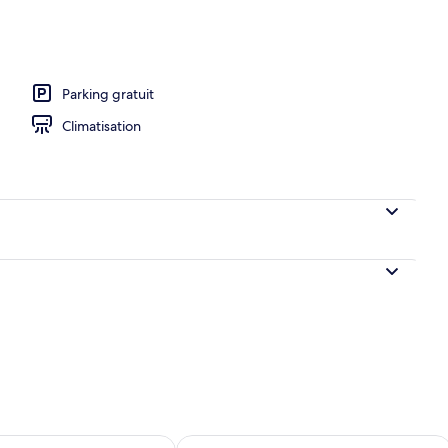
Raymond Poulidor | Literie de qualité supérieure, coffres-forts dans les cha
Parking gratuit
Climatisation
sponibilité pour demain août 7 - août 8
Vérifier la disponibilité pour ce week