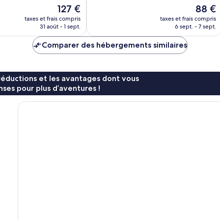
10,
Le
Le
127 €
88 €
Merveilleux,
nouveau
nouvea
124 avis
taxes et frais compris
taxes et frais compris
prix
prix
31 août - 1 sept.
6 sept. - 7 sept.
est
est
de
de
Comparer des hébergements similaires
127 €
88 €
réductions et les avantages dont vous
ses pour plus d’aventures !