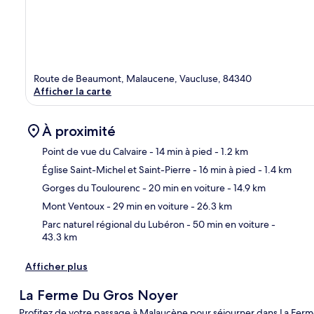
Route de Beaumont, Malaucene, Vaucluse, 84340
Afficher la carte
À proximité
Point de vue du Calvaire
- 14 min à pied
- 1.2 km
Église Saint-Michel et Saint-Pierre
- 16 min à pied
- 1.4 km
Car
Gorges du Toulourenc
- 20 min en voiture
- 14.9 km
Mont Ventoux
- 29 min en voiture
- 26.3 km
Parc naturel régional du Lubéron
- 50 min en voiture
-
43.3 km
Afficher plus
La Ferme Du Gros Noyer
Profitez de votre passage à Malaucène pour séjourner dans La Ferm