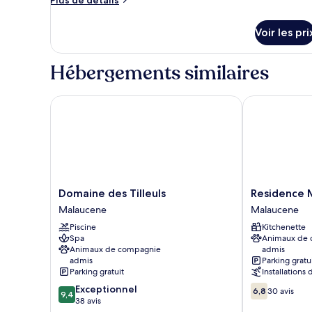
chambre :
de
Suite
détails
Voir les pri
sur
Deluxe
le
Bernard
type
Hébergements similaires
Hinault
de
chambre
Suite
Domaine des Tilleuls
Residence Ma
Deluxe
Bernard
Hinault
Domaine
Residence
Domaine des Tilleuls
Residence 
des
Maloc
Malaucene
Malaucene
Tilleuls
Malaucene
Piscine
Kitchenette
Malaucene
Spa
Animaux de
Animaux de compagnie
admis
admis
Parking gratu
Parking gratuit
Installations 
9.4
6.8
Exceptionnel
6,8
30 avis
9,4
sur
sur
38 avis