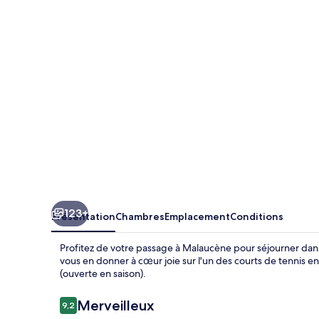
Du
Gros
Noyer
123+
Présentation
Chambres
Emplacement
Conditions
Profitez de votre passage à Malaucène pour séjourner dan
vous en donner à cœur joie sur l'un des courts de tennis en
(ouverte en saison).
Avis
Merveilleux
9,2
9,2 sur 10
voyageurs