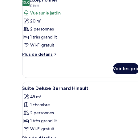
Richard
les
10,0
10,0 sur 10
(2 avis)
2 avis
Virenque
photos
Vue sur le jardin
pour
20 m²
ce
2 personnes
type
1 très grand lit
de
Wi-Fi gratuit
chambre :
Suite
Plus
Plus de détails
Deluxe
de
détails
Marco
Voir les pri
sur
Pantani
le
type
Afficher
Une chambre à coucher avec un 
10
de
Suite Deluxe Bernard Hinault
toutes
chambre
45 m²
Suite
les
Deluxe
1 chambre
photos
Marco
pour
2 personnes
Pantani
ce
1 très grand lit
type
Wi-Fi gratuit
de
Plus
Plus de détails