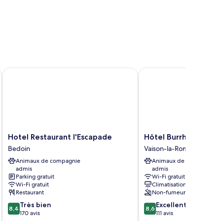
Hotel Restaurant l'Escapade
Hôtel Burrhus
Hotel
Hôtel
Hotel Restaurant l'Escapade
Hôtel Burrhus
Restaurant
Burrhus
Bedoin
Vaison-la-Romaine
l'Escapade
Vaison-
Animaux de compagnie
Animaux de compagnie
Bedoin
la-
admis
admis
Romaine
Parking gratuit
Wi-Fi gratuit
Wi-Fi gratuit
Climatisation
Restaurant
Non-fumeurs
8.4
8.6
Très bien
Excellent
8,4
8,6
sur
sur
170 avis
111 avis