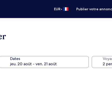
•
EUR
Publier votre annon
er
Dates
Voya