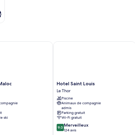
x
loc
Hotel Saint Louis
Hotel
Maloc
Hotel Saint Louis
Saint
Le Thor
Louis
Piscine
Le
 compagnie
Animaux de compagnie
Thor
admis
it
Parking gratuit
de ski
Wi-Fi gratuit
9.0
Merveilleux
9,0
sur
124 avis