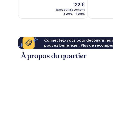
10,
10,
Le
122 €
Exceptionnel,
30 avis
nouveau
38 avis
taxes et frais compris
prix
3 sept. - 4 sept.
est
de
122 €
Connectez-vous pour découvrir les 
pouvez bénéficier. Plus de récompen
À propos du quartier