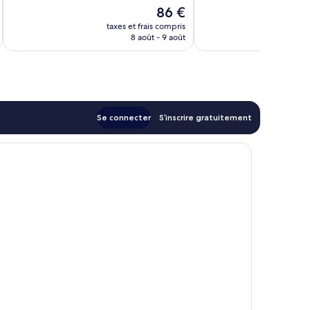
10,
10,
Le
86 €
Très
Excellent,
u
nouveau
bien,
111 avis
taxes et frais compris
tax
prix
8 août - 9 août
170 avis
est
de
86 €
Se connecter
S’inscrire gratuitement