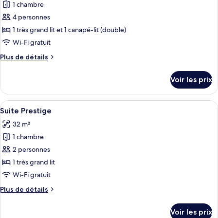
1 chambre
photos
pour
4 personnes
ce
1 très grand lit et 1 canapé-lit (double)
type
Wi-Fi gratuit
de
Plus
Plus de détails
chambre :
de
Suite
détails
Voir les prix
sur
Privilege
le
type
Afficher
Une chambre spacieuse avec un grand li
7
de
Suite Prestige
toutes
chambre
32 m²
Suite
les
Privilege
1 chambre
photos
pour
2 personnes
ce
1 très grand lit
type
Wi-Fi gratuit
de
Plus
Plus de détails
chambre :
de
Suite
détails
Voir les prix
sur
Prestige