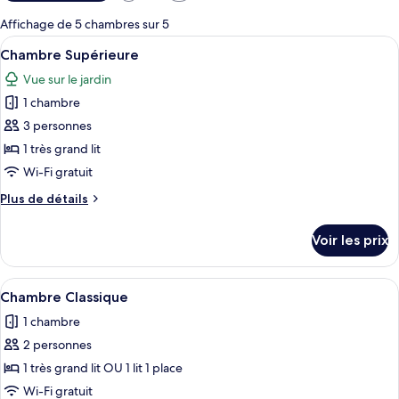
disponibles
pour
Affichage de 5 chambres sur 5
les
Afficher
Une chambre à coucher avec un grand li
8
Chambre Supérieure
chambres
toutes
Vue sur le jardin
les
1 chambre
photos
pour
3 personnes
ce
1 très grand lit
type
Wi-Fi gratuit
de
Plus
Plus de détails
chambre :
de
Chambre
détails
Voir les prix
sur
Supérieure
le
type
Afficher
Une chambre d’hôtel avec un grand lit,
5
de
Chambre Classique
toutes
chambre
1 chambre
Chambre
les
Supérieure
2 personnes
photos
pour
1 très grand lit OU 1 lit 1 place
ce
Wi-Fi gratuit