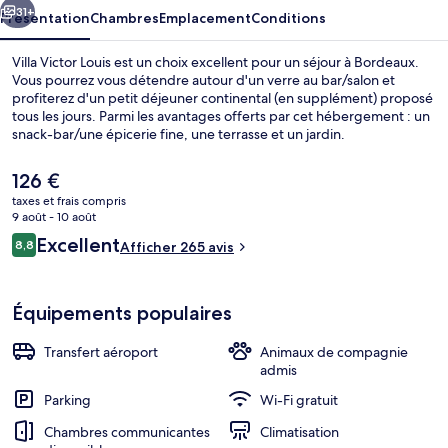
31+
Présentation
Chambres
Emplacement
Conditions
Villa Victor Louis est un choix excellent pour un séjour à Bordeaux.
Vous pourrez vous détendre autour d'un verre au bar/salon et
profiterez d'un petit déjeuner continental (en supplément) proposé
tous les jours. Parmi les avantages offerts par cet hébergement : un
snack-bar/une épicerie fine, une terrasse et un jardin.
L'hébergement se situe à une très courte distance à pied des
transports publics : Arrêt de tram Fondaudège Museum se trouve à
Le
126 €
8 min et Station de tramway Mériadeck, à 11 min.
prix
taxes et frais compris
actuel
9 août - 10 août
Literie de qualité supérieure, minibar,
est
Avis
Excellent
8,8
Afficher 265 avis
de
8,8 sur 10
voyageurs
126 €.
Équipements populaires
Transfert aéroport
Animaux de compagnie
admis
Parking
Wi-Fi gratuit
Chambres communicantes
Climatisation