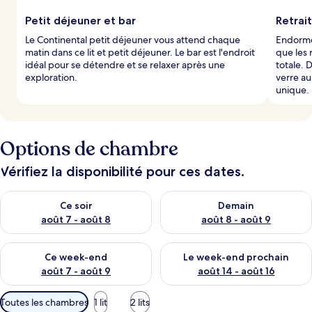
Petit déjeuner et bar
Retrai
Le Continental petit déjeuner vous attend chaque
Endorme
matin dans ce lit et petit déjeuner. Le bar est l'endroit
que les 
idéal pour se détendre et se relaxer après une
totale. 
exploration.
verre au
unique.
Options de chambre
Vérifiez la disponibilité pour ces dates.
Vérifier la disponibilité pour ce soir août 7 - août 8
Vérifier la disponibilité pour 
Ce soir
Demain
août 7 - août 8
août 8 - août 9
Vérifier la disponibilité pour ce week-end août 7 - août 9
Vérifier la disponibilité pour 
Ce week-end
Le week-end prochain
août 7 - août 9
août 14 - août 16
Filtres
Toutes les chambres
1 lit
2 lits