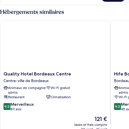
le
type
Hébergements similaires
de
chambre
Quality Hotel Bordeaux Centre
Hife Bor
Suite
Prestige
Quality
Hife
Quality Hotel Bordeaux Centre
Hife B
Hotel
Bordea
Centre-ville de Bordeaux
Bordeau
Bordeaux
Bordeau
Animaux de compagnie
Wi-Fi gratuit
Anima
Centre
Lac
admis
admis
Centre-
Restaurant
Climatisation
Wi-Fi 
ville
9.2
9.2
de
Merveilleux
Mer
9,2
9,2
sur
sur
Bordeaux
811 avis
45 av
10,
10,
Le
121 €
Merveilleux,
Merveill
nouveau
811 avis
45 avis
taxes et frais compris
prix