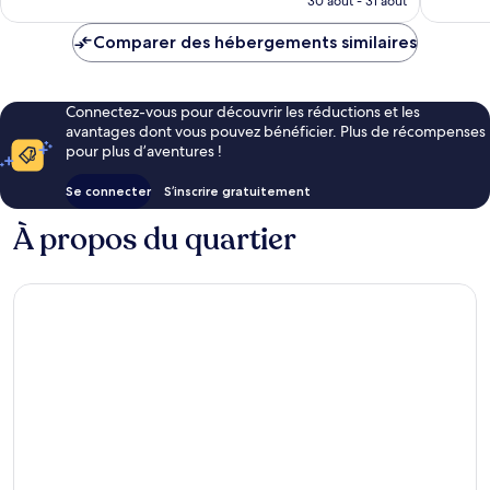
30 août - 31 août
est
de
Comparer des hébergements similaires
121 €
Connectez-vous pour découvrir les réductions et les
avantages dont vous pouvez bénéficier. Plus de récompenses
pour plus d’aventures !
Se connecter
S’inscrire gratuitement
À propos du quartier