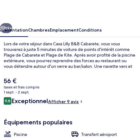
Lilly
B&B
Cabarete
cédent
Suivant
59+
Présentation
Chambres
Emplacement
Conditions
Lors de votre séjour dans Casa Lilly B&B Cabarete, vous vous
trouverez à juste 5 minutes de voiture de points d'intérêt comme
Plage de Cabarete et Plage de Kite. Après avoir profité de la piscine
extérieure, vous pourrez reprendre des forces au restaurant ou
vous détendre autour d'un verre au bar/salon. Une navette vers et
depuis l'aéroport, un bar en bord de piscine et un snack-bar/une
épicerie fine figurent également parmi les petits plus offerts.
Le
56 €
prix
taxes et frais compris
actuel
1 sept. - 2 sept.
Piscine extérieure, parasols de plage, 
est
Avis
Exceptionnel
9,8
Afficher 9 avis
de
9,8 sur 10
voyageurs
56 €.
Équipements populaires
Piscine
Transfert aéroport