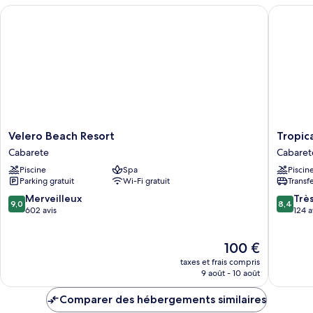
chambre
Velero Beach Resort
Tropical
One
Bedroom
Apartment
Velero
Tropical
Velero Beach Resort
Tropic
Beach
Casa
Cabarete
Cabaret
Resort
Laguna
Piscine
Spa
Piscin
Cabarete
Cabaret
Parking gratuit
Wi-Fi gratuit
Transf
9.0
8.4
Merveilleux
Trè
9,0
8,4
sur
sur
602 avis
124 a
10,
10,
Merveilleux,
Très
Le
100 €
602 avis
bien,
nouveau
124 avis
taxes et frais compris
prix
9 août - 10 août
est
de
Comparer des hébergements similaires
100 €