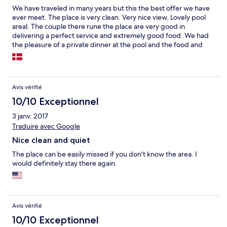
We have traveled in many years but this the best offer we have
ever meet. The place is very clean. Very nice view. Lovely pool
areal. The couple there rune the place are very good in
delivering a perfect service and extremely good food. We had
the pleasure of a private dinner at the pool and the food and
creativity where excellent.....it turned out that the host use to
be a French cook. We needed a car and travel advice and they
helped us all the way. The room where very nice, very good bed
and futures. Fruit, chocolate, water and flowers comes with out
Avis vérifié
saying. ...we can only recommend this as fantastic. Best regards
Ulrich and Bjorg Nielsen
10/10 Exceptionnel
3 janv. 2017
Traduire avec Google
Nice clean and quiet
The place can be easily missed if you don't know the area. I
would definitely stay there again.
Avis vérifié
10/10 Exceptionnel