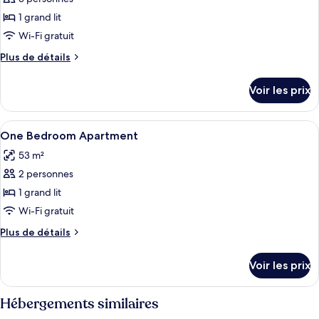
ce
1 grand lit
type
Wi-Fi gratuit
de
Plus
Plus de détails
chambre :
de
Queen
détails
Voir les prix
sur
Room
le
type
Afficher
On aperçoit, à travers une grille métal
7
de
One Bedroom Apartment
toutes
chambre
53 m²
Queen
les
Room
2 personnes
photos
pour
1 grand lit
ce
Wi-Fi gratuit
type
Plus
Plus de détails
de
de
chambre :
détails
Voir les prix
sur
One
le
Bedroom
type
Hébergements similaires
Apartment
de