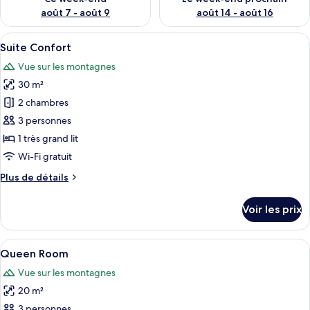
août 7 - août 9
août 14 - août 16
Afficher
Une chambre à coucher avec un lit, un 
9
Suite Confort
toutes
Vue sur les montagnes
les
30 m²
photos
pour
2 chambres
ce
3 personnes
type
1 très grand lit
de
Wi-Fi gratuit
chambre :
Plus
Plus de détails
Suite
de
Confort
détails
Voir les prix
sur
le
type
Afficher
Une chambre d’hôtel comprenant un lit
4
de
Queen Room
toutes
chambre
Vue sur les montagnes
Suite
les
Confort
20 m²
photos
pour
3 personnes