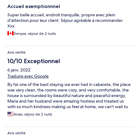
Accueil exemptionnnel
Super belle accueil, endroit tranquille, propre avec plein
d'attention pour leur client. Séjour agréable à recommander.
Xxx
Denyse, séjour de 2 nuits
Avis vérifié
10/10 Exceptionnel
6 janv. 2022
Traduire avec Google
By far one of the best staying we ever had in cabarete, the place
was very clean, the rooms were cozy, and very comfortable, the
house is surrounded by beautiful nature and peaceful energy,
Maria and her husband were amazing hostess and treated us
with so much kindness making us feel at home, we can’t wait to
come back.
Anais, séjour de 2 nuits
Avis vérifié