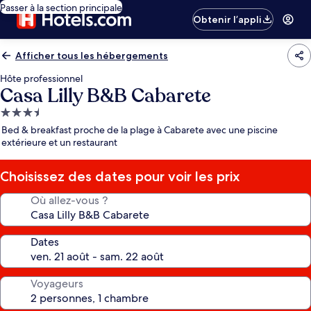
Passer à la section principale
Obtenir l’appli
Afficher tous les hébergements
Hôte professionnel
Casa Lilly B&B Cabarete
Hébergement
3.5 étoiles
Bed & breakfast proche de la plage à Cabarete avec une piscine
extérieure et un restaurant
Choisissez des dates pour voir les prix
Où allez-vous ?
Dates
Voyageurs