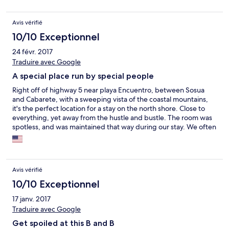
Avis vérifié
10/10 Exceptionnel
24 févr. 2017
Traduire avec Google
A special place run by special people
Right off of highway 5 near playa Encuentro, between Sosua
and Cabarete, with a sweeping vista of the coastal mountains,
it's the perfect location for a stay on the north shore. Close to
everything, yet away from the hustle and bustle. The room was
spotless, and was maintained that way during our stay. We often
came back from a day out to find baked goods placed on the
nightstand! One day George and Maria took us to a place where
we ate huge lobsters right on the beach, it was amazing. They're
wonderful hosts with a great sense of style. I look forward to
Avis vérifié
returning for another stay.
10/10 Exceptionnel
17 janv. 2017
Traduire avec Google
Get spoiled at this B and B