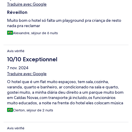
Traduire avec Google
Réveillon
Muito bom o hotel só falta um playground pra criança de resto
nada pra reclamar
Alexandre, séjour de 6 nuits
Avis vérifié
10/10 Exceptionnel
7 nov. 2024
Traduire avec Google
O hotel que é um flat muito espaçoso, tem sala,cozinha,
varanda, quarto e banheiro, ar condicionado na sala e quarto,
gostei muito, a minha diária deu direito a um parque muito bom
em Caldas Novas,com transporte já incluido,os funcionários
muito educados, a noite na frente do hotel eles colocam música
ao vivo, localização muito boa, super recomendo.
Clerton, séjour de 2 nuits
Avis vérifié