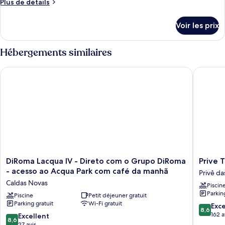
Plus
Plus de détails
type
de
détails
de
Voir les prix
sur
chambre :
le
Apartamento
type
Hébergements similaires
Deluxe
de
chambre
(2
DiRoma Lacqua IV - Direto com o Grupo DiRoma - acesso ao 
Prive Th
Apartamento
Adultos
Deluxe
e
(2
Adultos
2
e
Crianças)
2
Crianças)
DiRoma
Prive
DiRoma Lacqua IV - Direto com o Grupo DiRoma
Prive 
Lacqua
Therma
- acesso ao Acqua Park com café da manhã
Privê da
IV
Hotel
Caldas Novas
Piscin
-
by
Parkin
Direto
Piscine
Petit déjeuner gratuit
WAM
Parking gratuit
Wi-Fi gratuit
com
Experie
8.6
Exce
8,6
o
Privê
sur
162 a
8.6
Excellent
8,6
Grupo
das
10,
sur
27 avis