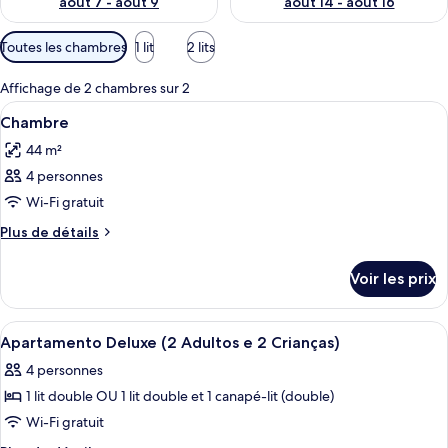
août 7 - août 9
août 14 - août 16
Filtres
Toutes les chambres
1 lit
2 lits
disponibles
pour
Affichage de 2 chambres sur 2
les
Afficher
Minibar, coffres-forts dans les chambr
6
Chambre
chambres
toutes
44 m²
les
4 personnes
photos
pour
Wi-Fi gratuit
ce
Plus
Plus de détails
type
de
détails
de
Voir les prix
sur
chambre :
le
Chambre
type
Afficher
Une chambre d’hôtel équipée d’un lit, d
7
de
Apartamento Deluxe (2 Adultos e 2 Crianças)
toutes
chambre
4 personnes
Chambre
les
1 lit double OU 1 lit double et 1 canapé-lit (double)
photos
pour
Wi-Fi gratuit
ce