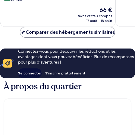
DiRoma
Caldas
Excellen
10,
Le
66 €
-
162 avis
Excellent,
nouveau
acesso
27 avis
taxes et frais compris
prix
ao
17 août - 18 août
est
Acqua
de
Park
Comparer des hébergements similaires
66 €
com
café
da
Connectez-vous pour découvrir les réductions et les
manhã
avantages dont vous pouvez bénéficier. Plus de récompenses
Caldas
pour plus d’aventures !
Novas
Se connecter
S’inscrire gratuitement
À propos du quartier