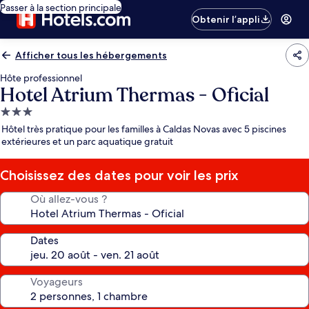
Passer à la section principale
Obtenir l’appli
Afficher tous les hébergements
Hôte professionnel
Hotel Atrium Thermas - Oficial
Hébergement
3.0 étoiles
Hôtel très pratique pour les familles à Caldas Novas avec 5 piscines
extérieures et un parc aquatique gratuit
Choisissez des dates pour voir les prix
Où allez-vous ?
Dates
Voyageurs