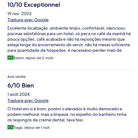
10/10 Exceptionnel
19 nov. 2023
Traduire avec Google
Excelente localização, ambiente limpo, confortável, silencioso,
piscinas satisfatórias para um hotel, só peca no café da manhã há
pouca opções, café acabada e não há reposições mesmo que
esteja longe do encerramento de servir, não há mesas suficiente
para quantidade de hóspedes, é necessário perder mais de
30mim em fila esperando pra sentar.
Edson, séjour de 2 nuits
Avis vérifié
6/10 Bien
1 août 2024
Traduire avec Google
O hotel em si é bom, porém o elevador é muito demorado e
podem melhorar mais a limpeza, no espelho do banheiro tinha
os respingos de creme dental, tava feio.
Tiago, séjour de 1 nuit