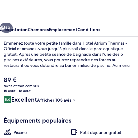
Atrium
Thermas
-
cédent
Suivant
Oficial
40+
Présentation
Chambres
Emplacement
Conditions
Emmenez toute votre petite famille dans Hotel Atrium Thermas -
Oficial et amusez-vous jusqu'à plus soif dans le parc aquatique
gratuit. Après une petite séance de baignade dans l'une des 5
piscines extérieures, vous pourrez reprendre des forces au
restaurant ou vous détendre au bar en milieu de piscine. Au menu
des petits plus offerts sur place, on trouve une piscine couverte,
une salle de fitness et un hammam. Sympa non ?
Le
89 €
prix
taxes et frais compris
actuel
15 août - 16 août
Restaurant
est
Avis
Excellent
8,6
Afficher 103 avis
de
8,6 sur 10
voyageurs
89 €.
Équipements populaires
Piscine
Petit déjeuner gratuit