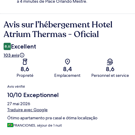
à 4 minutes de Place Orlando Mestre.
Avis sur l’hébergement Hotel
Avis
Atrium Thermas - Oficial
Excellent
8,6
103 avis
8,6
8,4
8,6
Propreté
Emplacement
Personnel et service
Avis
Avis vérifié
10/10 Exceptionnel
27 mai 2026
Traduire avec Google
Ótimo apartamento pra casal e ótima localização
FRANCIONES, séjour de 1 nuit