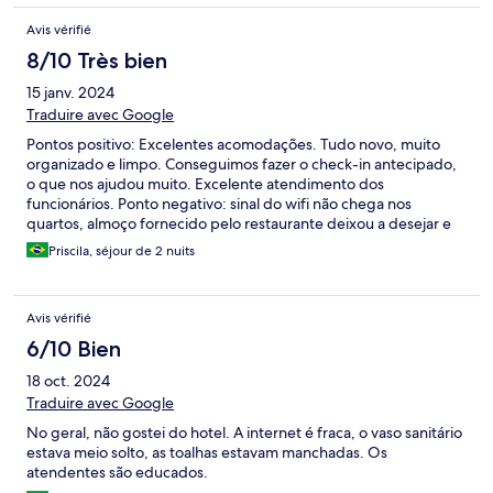
Avis vérifié
8/10 Très bien
15 janv. 2024
Traduire avec Google
Pontos positivo: Excelentes acomodações. Tudo novo, muito
organizado e limpo. Conseguimos fazer o check-in antecipado,
o que nos ajudou muito. Excelente atendimento dos
funcionários. Ponto negativo: sinal do wifi não chega nos
quartos, almoço fornecido pelo restaurante deixou a desejar e
café da manhã com poucas opções.
Priscila, séjour de 2 nuits
Avis vérifié
6/10 Bien
18 oct. 2024
Traduire avec Google
No geral, não gostei do hotel. A internet é fraca, o vaso sanitário
estava meio solto, as toalhas estavam manchadas. Os
atendentes são educados.