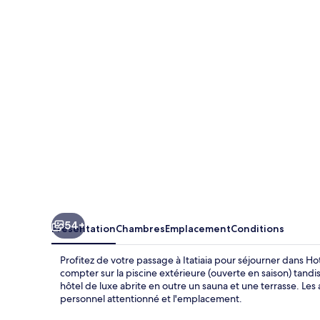
Terras
da
Finlândia
54+
Présentation
Chambres
Emplacement
Conditions
Profitez de votre passage à Itatiaia pour séjourner dans Ho
compter sur la piscine extérieure (ouverte en saison) tand
hôtel de luxe abrite en outre un sauna et une terrasse. Les
personnel attentionné et l'emplacement.