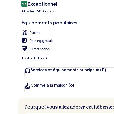
Avis
Exceptionnel
9,4
9,4 sur 10
voyageurs
Afficher 608 avis
Façade de l’
Équipements populaires
Piscine
Parking gratuit
Climatisation
Tout afficher
Services et équipements principaux
(11)
Comme à la maison
(6)
Pourquoi vous allez adorer cet héberg