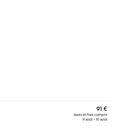
io
Restaurant
Le
91 €
prix
taxes et frais compris
actuel
9 août - 10 août
Chambre Luxe | Minibar, coffres-forts
est
de