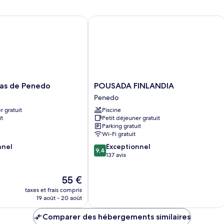
d
Chambre
c
Triple
C
 de Penedo
POUSADA FINLANDIA
Deluxe
Lu
POUSADA
as de Penedo
POUSADA FINLANDIA
FINLANDIA
Penedo
Penedo
r gratuit
Piscine
it
Petit déjeuner gratuit
Parking gratuit
Wi-Fi gratuit
9.4
nnel
Exceptionnel
9,4
sur
137 avis
10,
Exceptionnel,
Le
55 €
137 avis
nouveau
taxes et frais compris
prix
19 août - 20 août
est
de
Comparer des hébergements similaires
55 €