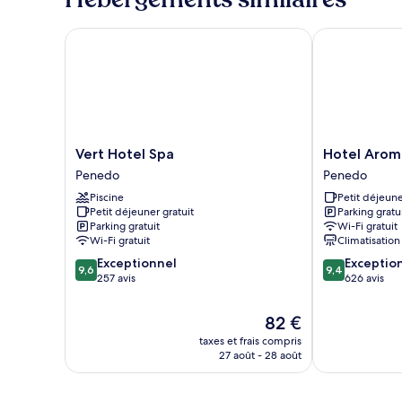
de
chambre
Chambre
Vert Hotel Spa
Hotel Aromas
Double
Deluxe
Vert
Hotel
Vert Hotel Spa
Hotel Arom
Hotel
Aromas
Penedo
Penedo
Spa
de
Piscine
Petit déjeune
Penedo
Penedo
Petit déjeuner gratuit
Parking gratu
Penedo
Parking gratuit
Wi-Fi gratuit
Wi-Fi gratuit
Climatisation
9.6
9.4
Exceptionnel
Exceptio
9,6
9,4
sur
sur
257 avis
626 avis
10,
10,
Exceptionnel,
Exceptionnel,
Le
82 €
257 avis
626 avis
nouveau
taxes et frais compris
prix
27 août - 28 août
est
de
82 €