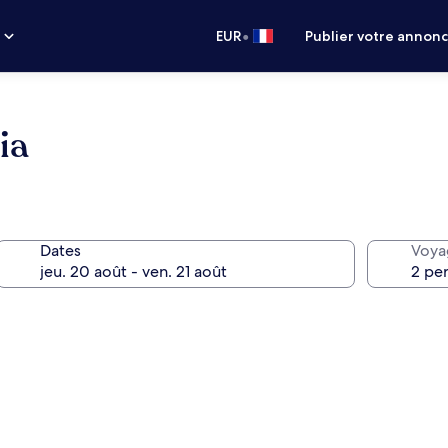
•
s
EUR
Publier votre annon
ia
Dates
Voya