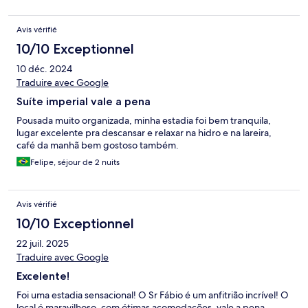
Avis vérifié
10/10 Exceptionnel
10 déc. 2024
Traduire avec Google
Suíte imperial vale a pena
Pousada muito organizada, minha estadia foi bem tranquila,
lugar excelente pra descansar e relaxar na hidro e na lareira,
café da manhã bem gostoso também.
Felipe, séjour de 2 nuits
Avis vérifié
10/10 Exceptionnel
22 juil. 2025
Traduire avec Google
Excelente!
Foi uma estadia sensacional! O Sr Fábio é um anfitrião incrível! O
local é maravilhoso, com ótimas acomodações, vale a pena