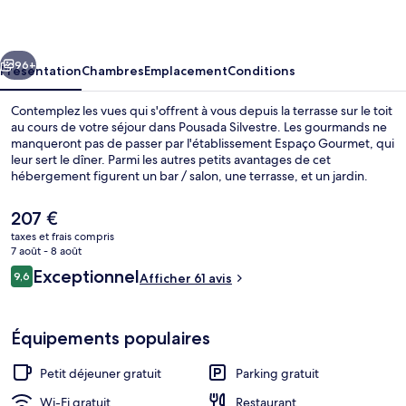
cédent
Suivant
96+
Présentation
Chambres
Emplacement
Conditions
Contemplez les vues qui s'offrent à vous depuis la terrasse sur le toit
au cours de votre séjour dans Pousada Silvestre. Les gourmands ne
manqueront pas de passer par l'établissement Espaço Gourmet, qui
leur sert le dîner. Parmi les autres petits avantages de cet
hébergement figurent un bar / salon, une terrasse, et un jardin.
Le
207 €
prix
taxes et frais compris
actuel
7 août - 8 août
Vue sur le lac
est
Avis
Exceptionnel
9,6
Afficher 61 avis
de
9,6 sur 10
voyageurs
207 €.
Équipements populaires
Petit déjeuner gratuit
Parking gratuit
Wi-Fi gratuit
Restaurant