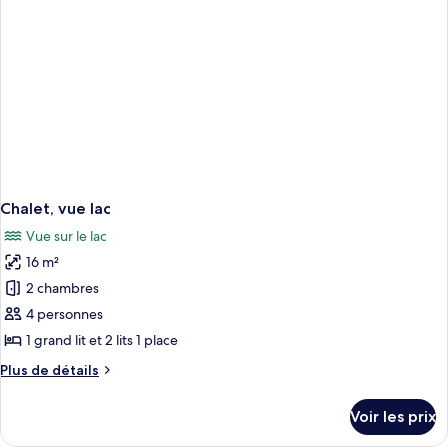
Élite,
lac
sauna,
en
bord
de
lac
Chalet, vue lac
Vue sur le lac
16 m²
2 chambres
4 personnes
1 grand lit et 2 lits 1 place
Plus
Plus de détails
de
détails
Voir les prix
sur
le