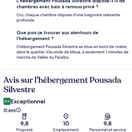
L’hébergement Pousada Silvestre dispose-t-il de
chambres avec bain à remous privé ?
Oui, chaque chambre dispose d'une baignoire relaxante
profonde.
Que puis-je trouver aux alentours de
l'hébergement ?
L'hébergement Pousada Silvestre se situe en bord de rivière,
dans le quartier Visconde de Mauá, à seulement 1 minutes de
marche de Vallée du Paraíba.
Avis sur l’hébergement Pousada
Avis
Silvestre
Exceptionnel
9,6
61 avis
9,8
10
9,8
Propreté
Emplacement
Personnel et service