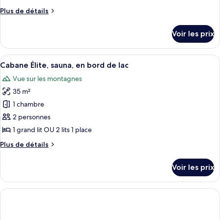
type
Plus
Plus de détails
de
de
chambre :
détails
Voir les prix
sur
Suite
le
Romantique
type
Afficher
Une chambre avec un lit, une vue sur u
(Nupcial
8
de
Cabane Élite, sauna, en bord de lac
toutes
chambre
)
Vue sur les montagnes
Suite
les
Romantique
35 m²
photos
(Nupcial
pour
1 chambre
)
ce
2 personnes
type
1 grand lit OU 2 lits 1 place
de
Plus
Plus de détails
chambre :
de
Cabane
détails
Voir les prix
sur
Élite,
le
sauna,
type
en
de
bord
chambre
Cabane
de