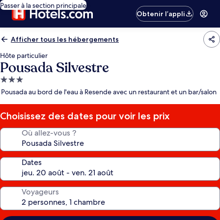
Passer à la section principale
Obtenir l’appli
Afficher tous les hébergements
Hôte particulier
Pousada Silvestre
Hébergement
3.0 étoiles
Pousada au bord de l'eau à Resende avec un restaurant et un bar/salon
Choisissez des dates pour voir les prix
Où allez-vous ?
Dates
Voyageurs