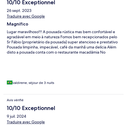
10/10 Exceptionnel
26 sept. 2023
Traduire avec Google
Magnífico
Lugar maravilhoso!!! A pousada rústica mas bem confortável e
agradável em meio à natureza Fomos bem recepcionados pelo
Sr Fábio (proprietário da pousada) super atencioso e prestativo
Pousada limpinha, impecável, café da manhã uma delícia Além
disto a pousada conta com o restaurante macadâmia No
primeiro dia fizemos a degustação de pizza no restaurante,
muito bom Pra quem quer descanso super recomendo
valdirene, séjour de 3 nuits
Avis vérifié
10/10 Exceptionnel
9 juil. 2024
Traduire avec Google