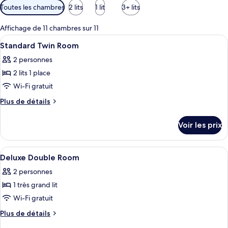
Filtres
Toutes les chambres
2 lits
1 lit
3+ lits
disponibles
pour
Affichage de 11 chambres sur 11
les
Afficher
Une chambre d’hôtel avec deux lits, un
4
Standard Twin Room
chambres
toutes
2 personnes
les
2 lits 1 place
photos
pour
Wi-Fi gratuit
ce
Plus
Plus de détails
type
de
détails
de
Voir les prix
sur
chambre :
le
Standard
type
Afficher
Literie de qualité supérieure, couette 
4
Twin
de
Deluxe Double Room
toutes
chambre
Room
2 personnes
Standard
les
Twin
1 très grand lit
photos
Room
pour
Wi-Fi gratuit
ce
Plus
Plus de détails
type
de