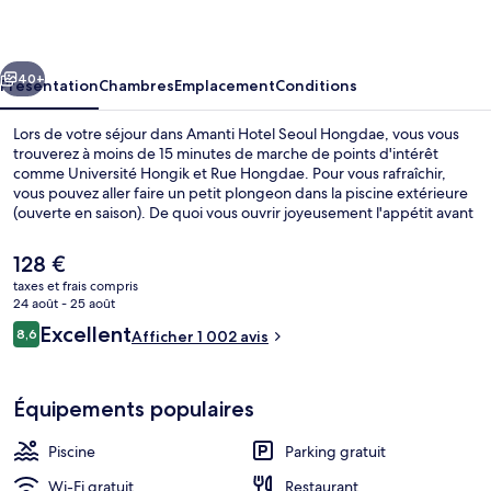
Seoul
Hongdae
cédent
Suivant
40+
Présentation
Chambres
Emplacement
Conditions
Lors de votre séjour dans Amanti Hotel Seoul Hongdae, vous vous
trouverez à moins de 15 minutes de marche de points d'intérêt
comme Université Hongik et Rue Hongdae. Pour vous rafraîchir,
vous pouvez aller faire un petit plongeon dans la piscine extérieure
(ouverte en saison). De quoi vous ouvrir joyeusement l'appétit avant
d'aller manger à l'établissement Kitchen AMANTI(breakfast), qui
vous sert le petit déjeuner. Parmi les avantages offerts par cet
Le
128 €
hébergement : un bar en bord de piscine, une salle de fitness et un
prix
taxes et frais compris
jardin. Les autres voyageurs ne tarissent pas d'éloges en ce qui
actuel
24 août - 25 août
concerne le personnel attentionné et la présentation générale.
Suite Royale | Vue de la chambre
est
Avis
L'hébergement se situe à une très courte distance à pied des
Excellent
8,6
Afficher 1 002 avis
de
8,6 sur 10
transports publics : Station Hongik University se trouve à 7 min et
voyageurs
128 €.
Station Mangwon, à 10 min.
Équipements populaires
Piscine
Parking gratuit
Wi-Fi gratuit
Restaurant