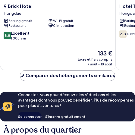
9
Hotel
9 Brick Hotel
Hotel 
Brick
The
Hongdae
Hongda
Hotel
Designe
Parking gratuit
Wi-Fi gratuit
Parkin
Hongdae
Hongda
Restaurant
Climatisation
Restau
Hongda
8.8
6.8
Excellent
6,8
1 002
8,8
sur
sur
1 003 avis
10,
10,
Excellent,
1 002 av
Le
133 €
1 003 avis
nouveau
taxes et frais compris
prix
17 août - 18 août
est
de
Comparer des hébergements similaires
133 €
Connectez-vous pour découvrir les réductions et les
avantages dont vous pouvez bénéficier. Plus de récompenses
pour plus d’aventures !
Se connecter
S’inscrire gratuitement
À propos du quartier