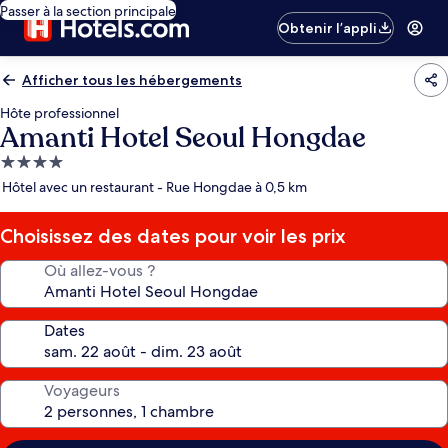
Passer à la section principale
Obtenir l’appli
Afficher tous les hébergements
Hôte professionnel
Amanti Hotel Seoul Hongdae
Hébergement
4.0 étoiles
Hôtel avec un restaurant - Rue Hongdae à 0,5 km
Choisissez des dates pour voir les prix
Où allez-vous ?
Dates
Voyageurs