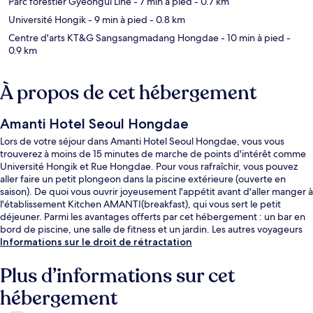
Parc forestier Gyeongui Line
- 7 min à pied
- 0.7 km
Université Hongik
- 9 min à pied
- 0.8 km
Centre d'arts KT&G Sangsangmadang Hongdae
- 10 min à pied
-
0.9 km
À propos de cet hébergement
Amanti Hotel Seoul Hongdae
Lors de votre séjour dans Amanti Hotel Seoul Hongdae, vous vous
trouverez à moins de 15 minutes de marche de points d'intérêt comme
Université Hongik et Rue Hongdae. Pour vous rafraîchir, vous pouvez
aller faire un petit plongeon dans la piscine extérieure (ouverte en
saison). De quoi vous ouvrir joyeusement l'appétit avant d'aller manger à
l'établissement Kitchen AMANTI(breakfast), qui vous sert le petit
déjeuner. Parmi les avantages offerts par cet hébergement : un bar en
bord de piscine, une salle de fitness et un jardin. Les autres voyageurs
ne tarissent pas d'éloges en ce qui concerne le personnel attentionné et
Informations sur le droit de rétractation
la présentation générale. L'hébergement se situe à une très courte
distance à pied des transports publics : Station Hongik University se
Plus d’informations sur cet
trouve à 7 min et Station Mangwon, à 10 min.
hébergement