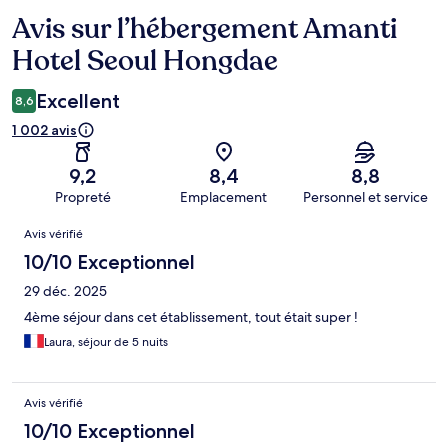
Avis sur l’hébergement Amanti
Avis
Hotel Seoul Hongdae
Excellent
8,6
1 002 avis
9,2
8,4
8,8
Propreté
Emplacement
Personnel et service
Avis
Avis vérifié
10/10 Exceptionnel
29 déc. 2025
4ème séjour dans cet établissement, tout était super !
Laura, séjour de 5 nuits
Avis vérifié
10/10 Exceptionnel