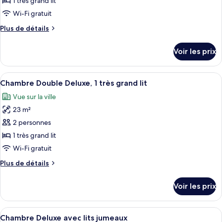
1 très grand lit
type
Wi-Fi gratuit
de
Plus
Plus de détails
chambre :
de
Suite
détails
Voir les prix
sur
Royale
le
type
Afficher
Chambre Double Deluxe, 1 très grand l
4
de
Chambre Double Deluxe, 1 très grand lit
toutes
chambre
Vue sur la ville
Suite
les
Royale
23 m²
photos
pour
2 personnes
ce
1 très grand lit
type
Wi-Fi gratuit
de
Plus
Plus de détails
chambre :
de
Chambre
détails
Voir les prix
sur
Double
le
Deluxe,
type
Afficher
Une chambre d’hôtel avec deux lits, un
1
3
de
Chambre Deluxe avec lits jumeaux