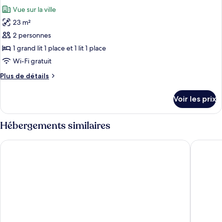
toutes
très
chambre
Vue sur la ville
Chambre
les
grand
Double
23 m²
photos
lit
Deluxe,
pour
2 personnes
1
ce
très
1 grand lit 1 place et 1 lit 1 place
grand
type
Wi-Fi gratuit
lit
de
Plus
Plus de détails
chambre :
de
Chambre
détails
Voir les prix
sur
Deluxe
le
avec
type
Hébergements similaires
lits
de
jumeaux
chambre
9 Brick Hotel
Hotel T
Chambre
Deluxe
avec
lits
jumeaux