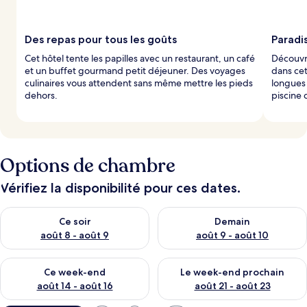
Des repas pour tous les goûts
Paradis
Cet hôtel tente les papilles avec un restaurant, un café
Découvre
et un buffet gourmand petit déjeuner. Des voyages
dans cet
culinaires vous attendent sans même mettre les pieds
longues 
dehors.
piscine 
Options de chambre
Vérifiez la disponibilité pour ces dates.
Vérifier la disponibilité pour ce soir août 8 - août 9
Vérifier la disponibilité pour 
Ce soir
Demain
août 8 - août 9
août 9 - août 10
Vérifier la disponibilité pour ce week-end août 14 - août 16
Vérifier la disponibilité pour
Ce week-end
Le week-end prochain
août 14 - août 16
août 21 - août 23