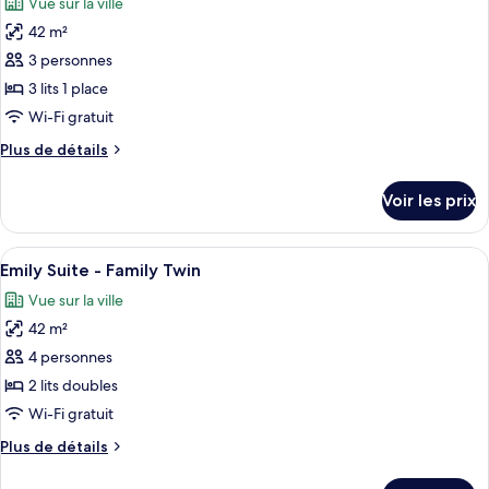
Vue sur la ville
Chambre
les
double
Double
42 m²
photos
Standard,
pour
3 personnes
1
ce
lit
3 lits 1 place
double
type
Wi-Fi gratuit
de
Plus
Plus de détails
chambre :
de
Emily
détails
Voir les prix
sur
Suite
le
-
type
Afficher
Une chambre d’hôtel avec deux lits, un
Triple
5
de
Emily Suite - Family Twin
toutes
chambre
Vue sur la ville
Emily
les
Suite
42 m²
photos
-
pour
4 personnes
Triple
ce
2 lits doubles
type
Wi-Fi gratuit
de
Plus
Plus de détails
chambre :
de
Emily
détails