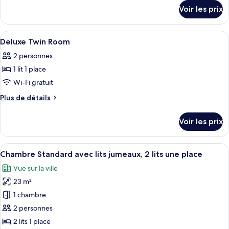
détails
de
Voir les prix
sur
chambre :
le
Deluxe
type
Afficher
Literie de qualité supérieure, couette 
4
Double
de
Deluxe Twin Room
toutes
chambre
Room
2 personnes
Deluxe
les
Double
1 lit 1 place
photos
Room
pour
Wi-Fi gratuit
ce
Plus
Plus de détails
type
de
détails
de
Voir les prix
sur
chambre :
le
Deluxe
type
Afficher
Une chambre d’hôtel avec deux lits, un
4
Twin
de
Chambre Standard avec lits jumeaux, 2 lits une place
toutes
chambre
Room
Vue sur la ville
Deluxe
les
Twin
23 m²
photos
Room
pour
1 chambre
ce
2 personnes
type
2 lits 1 place