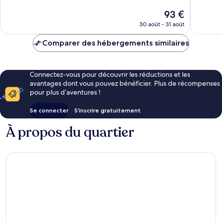
Très
Merveill
Le
93 €
bien,
2 483 av
nouveau
1 173 avis
30 août - 31 août
prix
est
Comparer des hébergements similaires
de
93 €
Connectez-vous pour découvrir les réductions et les
avantages dont vous pouvez bénéficier. Plus de récompenses
pour plus d’aventures !
Se connecter
S’inscrire gratuitement
À propos du quartier