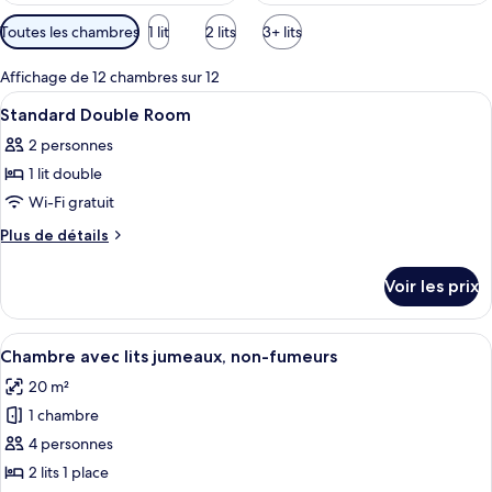
Filtres
Toutes les chambres
1 lit
2 lits
3+ lits
disponibles
pour
Affichage de 12 chambres sur 12
les
Afficher
Une chambre d’hôtel avec un lit, des 
1
Standard Double Room
chambres
toutes
2 personnes
les
1 lit double
photos
pour
Wi-Fi gratuit
ce
Plus
Plus de détails
type
de
détails
de
Voir les prix
sur
chambre :
le
Standard
type
Afficher
Coffres-forts dans les chambres, bure
9
Double
de
Chambre avec lits jumeaux, non-fumeurs
toutes
chambre
Room
20 m²
Standard
les
Double
1 chambre
photos
Room
pour
4 personnes
ce
2 lits 1 place