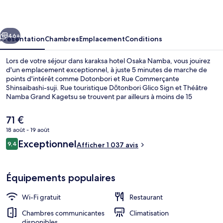
Osaka
Namba
cédent
Suivant
46+
Présentation
Chambres
Emplacement
Conditions
Lors de votre séjour dans karaksa hotel Osaka Namba, vous jouirez
d'un emplacement exceptionnel, à juste 5 minutes de marche de
points d'intérêt comme Dotonbori et Rue Commerçante
Shinsaibashi-suji. Rue touristique Dōtonbori Glico Sign et Théâtre
Namba Grand Kagetsu se trouvent par ailleurs à moins de 15
minutes à pied. Les autres voyageurs adorent le personnel
attentionné et l'emplacement. L'hébergement se situe à une très
Le
71 €
courte distance à pied des transports publics : Station de métro
prix
18 août - 19 août
Shinsaibashi se trouve à 7 min et Gare de Namba, à 8 min.
actuel
Avis
Exceptionnel
Entrée intérieure
9,4
est
Afficher 1 037 avis
9,4 sur 10
voyageurs
de
71 €.
Équipements populaires
Wi-Fi gratuit
Restaurant
Chambres communicantes
Climatisation
disponibles