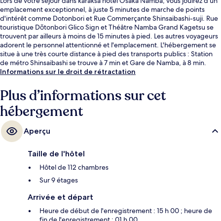
Lors de votre séjour dans karaksa hotel Osaka Namba, vous jouirez d'un
emplacement exceptionnel, à juste 5 minutes de marche de points
d'intérêt comme Dotonbori et Rue Commerçante Shinsaibashi-suji. Rue
touristique Dōtonbori Glico Sign et Théâtre Namba Grand Kagetsu se
trouvent par ailleurs à moins de 15 minutes à pied. Les autres voyageurs
adorent le personnel attentionné et l'emplacement. L'hébergement se
situe à une très courte distance à pied des transports publics : Station
de métro Shinsaibashi se trouve à 7 min et Gare de Namba, à 8 min.
Informations sur le droit de rétractation
Plus d’informations sur cet
hébergement
Aperçu
Taille de l'hôtel
Hôtel de 112 chambres
Sur 9 étages
Arrivée et départ
Heure de début de l'enregistrement : 15 h 00 ; heure de
fin de l'enregistrement : 01 h 00.