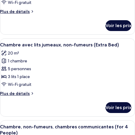
type
Wi-Fi gratuit
de
Plus
Plus de détails
chambre :
de
Chambre
détails
Voir les prix
sur
avec
le
lits
type
Afficher
Coffres-forts dans les chambres, bure
jumeaux,
9
de
Chambre avec lits jumeaux, non-fumeurs (Extra Bed)
toutes
non-
chambre
20 m²
Chambre
les
fumeurs
avec
1 chambre
photos
lits
pour
5 personnes
jumeaux,
ce
non-
3 lits 1 place
fumeurs
type
Wi-Fi gratuit
de
Plus
Plus de détails
chambre :
de
Chambre
détails
Voir les prix
sur
avec
le
lits
type
Afficher
Une chambre d’hôtel aux murs recouvert
jumeaux,
9
de
Chambre, non-fumeurs, chambres communicantes (for 4
toutes
non-
chambre
People)