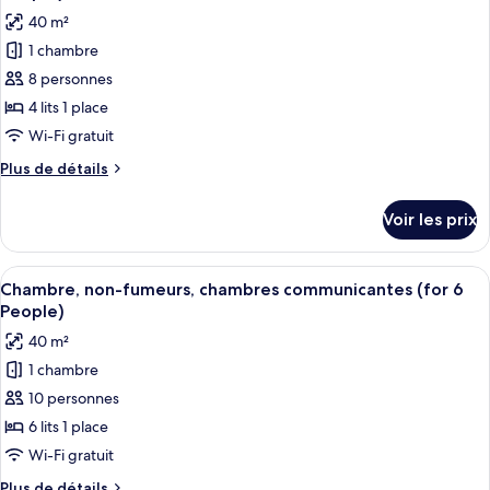
Chambre
les
fumeurs
40 m²
avec
photos
(Extra
lits
1 chambre
pour
Bed)
jumeaux,
8 personnes
ce
non-
fumeurs
type
4 lits 1 place
(Extra
de
Wi-Fi gratuit
Bed)
chambre :
Plus
Plus de détails
Chambre,
de
non-
détails
Voir les prix
sur
fumeurs,
le
chambres
type
Afficher
Chambre, non-fumeurs, chambres commu
communicantes
9
de
Chambre, non-fumeurs, chambres communicantes (for 6
toutes
chambre
(for
People)
Chambre,
les
4
40 m²
non-
photos
People)
fumeurs,
1 chambre
pour
chambres
10 personnes
ce
communicantes
(for
type
6 lits 1 place
4
de
Wi-Fi gratuit
People)
chambre :
Plus
Plus de détails