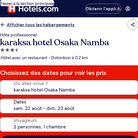
Passer à la section principale
Obtenir l’appli
Afficher tous les hébergements
Hôte professionnel
karaksa hotel Osaka Namba
Hébergement
3.5 étoiles
Hôtel avec un restaurant - Dotonbori à 0,2 km
Choisissez des dates pour voir les prix
Où allez-vous ?
Dates
Voyageurs