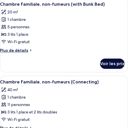
Afficher
Coffres-forts dans les chambres, bure
lits
8
de
Chambre Familiale, non-fumeurs (with Bunk Bed)
toutes
jumeaux,
chambre
20 m²
Chambre
les
non-
Familiale
1 chambre
photos
fumeurs
avec
pour
5 personnes
lits
ce
jumeaux,
3 lits 1 place
non-
type
Wi-Fi gratuit
fumeurs
de
Plus
Plus de détails
chambre :
de
Chambre
détails
Voir les prix
sur
Familiale,
le
non-
type
Afficher
Chambre Familiale, non-fumeurs (Conn
fumeurs
9
de
Chambre Familiale, non-fumeurs (Connecting)
toutes
(with
chambre
40 m²
Chambre
les
Bunk
Familiale,
1 chambre
photos
Bed)
non-
pour
11 personnes
fumeurs
ce
(with
3 lits 1 place et 2 lits doubles
Bunk
type
Wi-Fi gratuit
Bed)
de
Plus