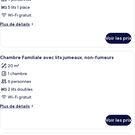
ce
type
5 lits 1 place
de
Wi-Fi gratuit
chambre :
Plus
Plus de détails
Chambre,
de
non-
détails
Voir les prix
sur
fumeurs,
le
chambres
type
Afficher
Coffres-forts dans les chambres, bure
communicantes
7
de
Chambre Familiale avec lits jumeaux, non-fumeurs
toutes
chambre
(for
20 m²
Chambre,
les
5
non-
1 chambre
photos
People)
fumeurs,
pour
6 personnes
chambres
ce
communicantes
2 lits doubles
(for
type
Wi-Fi gratuit
5
de
People)
Plus
Plus de détails
chambre :
de
Chambre
détails
Voir les prix
sur
Familiale
le
avec
type