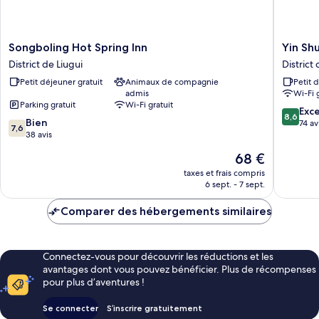
Songboling
Yin
Songboling Hot Spring Inn
Yin Sh
Hot
Shui
District de Liugui
District
Spring
Han
Petit déjeuner gratuit
Animaux de compagnie
Petit 
Inn
Motel
admis
Wi-Fi 
District
District
Parking gratuit
Wi-Fi gratuit
de
de
8.6
Exce
8,6
7.6
Liugui
Bien
Hunei
sur
74 av
7,6
sur
38 avis
10,
10,
Excellen
Le
68 €
Bien,
74 avis
nouveau
38 avis
taxes et frais compris
prix
6 sept. - 7 sept.
est
de
Comparer des hébergements similaires
68 €
Connectez-vous pour découvrir les réductions et les
avantages dont vous pouvez bénéficier. Plus de récompenses
pour plus d’aventures !
Se connecter
S’inscrire gratuitement