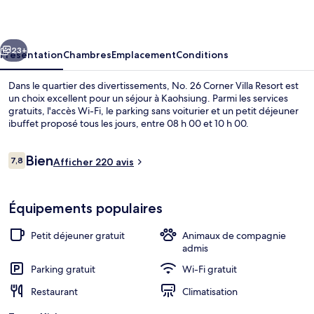
Corner
Villa
cédent
Suivant
Resort
23+
Présentation
Chambres
Emplacement
Conditions
Dans le quartier des divertissements, No. 26 Corner Villa Resort est
un choix excellent pour un séjour à Kaohsiung. Parmi les services
gratuits, l'accès Wi-Fi, le parking sans voiturier et un petit déjeuner
ibuffet proposé tous les jours, entre 08 h 00 et 10 h 00.
Avis
Bien
7,8
Afficher 220 avis
7,8 sur 10
voyageurs
Extérieur
Équipements populaires
Petit déjeuner gratuit
Animaux de compagnie
admis
Parking gratuit
Wi-Fi gratuit
Restaurant
Climatisation