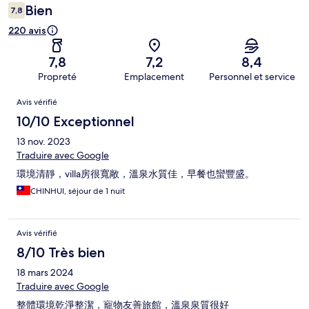
Bien
7,8
220 avis
7,8
7,2
8,4
Propreté
Emplacement
Personnel et service
Avis
Avis vérifié
10/10 Exceptionnel
13 nov. 2023
Traduire avec Google
環境清靜，villa房很寬敞，溫泉水質佳，早餐也蠻豐盛。
CHINHUI, séjour de 1 nuit
Avis vérifié
8/10 Très bien
18 mars 2024
Traduire avec Google
整體環境乾淨整潔，寵物友善旅館，溫泉泉質很好