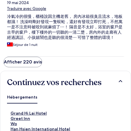
19 mai 2024
Traduire avec Google
冷氣冷的很慢，櫃檯說因主機老舊， 房內冰箱很臭且流水，地板
都濕！ 洗澡時剛好發現一隻蜈蚣，還好有發現立即打死，不然萬
一是不注意時被咬到就麻煩了⋯！ 隔音是不太好，浴室的窗戶是
古早的窗戶，樓下樓外的一切聽的一清二楚，房內外的走廊有人
經過講話、小孩嬉鬧也是聽的很清楚⋯ 可惜了整體的環境！
Séjour de 1 nuit
Afficher 220 avis
Continuez vos recherches
Hébergements
L
Grand Hi Lai Hotel
i
L
Greet Inn
e
i
L
Wo
n
e
i
L
Han Hsien International Hotel