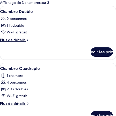
pour
Affichage de 3 chambres sur 3
les
Afficher
Une chambre à coucher avec un lit en 
6
Chambre Double
chambres
toutes
2 personnes
les
1 lit double
photos
pour
Wi-Fi gratuit
ce
Plus
Plus de détails
type
de
détails
de
Voir les prix
sur
chambre :
le
Chambre
type
Afficher
Une chambre d’hôtel avec deux lits, un
7
Double
de
Chambre Quadruple
toutes
chambre
1 chambre
Chambre
les
Double
4 personnes
photos
pour
2 lits doubles
ce
Wi-Fi gratuit
type
Plus
Plus de détails
de
de
chambre :
détails
Voir les prix