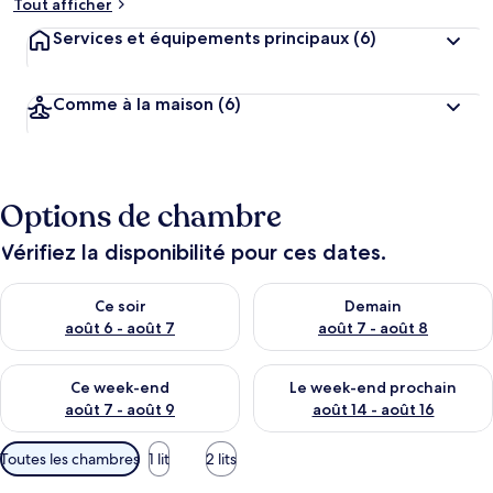
Tout afficher
Services et équipements principaux
(6)
Comme à la maison
(6)
Options de chambre
Vérifiez la disponibilité pour ces dates.
Vérifier la disponibilité pour ce soir août 6 - août 7
Vérifier la disponibilité pour 
Ce soir
Demain
août 6 - août 7
août 7 - août 8
Vérifier la disponibilité pour ce week-end août 7 - août 9
Vérifier la disponibilité pour 
Ce week-end
Le week-end prochain
août 7 - août 9
août 14 - août 16
Filtres
Toutes les chambres
1 lit
2 lits
disponibles