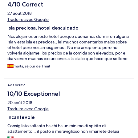
offre molte possibilità di avvistamenti tra cui, oltre ai mille pesci
4/10 Correct
tropicali, squaletti a riva e tartarughe.
27 août 2018
Traduire avec Google
Isla preciosa, hotel descuidado
Nos alojamos en este hotel porque queriamos dormir en alguna
isla y esta isla es preciosa,, lei muchos comentarios malos sobre
el hotel pero nos arriesgamos.. No me arrepiento pero no
volveria alojarme, los precios de la comida son elevados, por el
dia vienen muchas excursiones a la isla lo que hace que se llene
de gente y desaparece la tranquilidad, no tienen suficientes
marta, séjour de 1 nuit
bebidas en la nevera y cuando fuimos a pedir una cerveza
estaban calientes..por la noche anclan muchos barcos enfrente
y se escucha un ruido horrible de los motores.. la isla esta
Avis vérifié
descuidada, los bungalows con cosas rotas, el lavabo da pena y
la puerta ni se cierra, se nota que hace años que no actualizan las
10/10 Exceptionnel
instalaciones y hay muchos bungalows vacios donde da la
20 août 2018
sensacion que ya estan inservibles por el mal estado que tienen.
En general tampoco ofrecen servicios como buceo o kayaks y lo
Traduire avec Google
unico que tienen gafas de snorkek y encima te las cobran. Un
Incantevole
desastre de gestion y de todo.. no tienen mucha comida
disponible.. si quieres pescado para cenar acuerdate de
Consigliato soltanto ha chi ha un minimo di spirito di
encargarlo por la mañana porque sino no lo tendran para la
adattamento... il posto è meraviglioso non rimarrete delusi
cena..