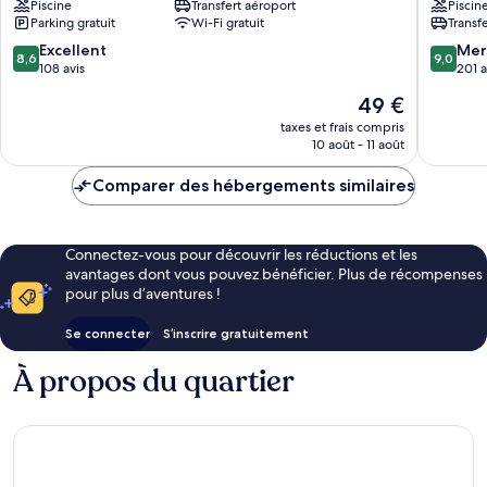
Piscine
Transfert aéroport
Piscin
Bajo
Bajo
Parking gratuit
Wi-Fi gratuit
Transf
Labuan
Bajo
8.6
9.0
Excellent
Mer
8,6
9,0
sur
sur
108 avis
201 a
10,
10,
Le
49 €
Excellent,
Merveill
nouveau
108 avis
201 avis
taxes et frais compris
prix
10 août - 11 août
est
de
Comparer des hébergements similaires
49 €
Connectez-vous pour découvrir les réductions et les
avantages dont vous pouvez bénéficier. Plus de récompenses
pour plus d’aventures !
Se connecter
S’inscrire gratuitement
À propos du quartier