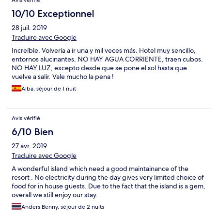
Avis vérifié
10/10 Exceptionnel
28 juil. 2019
Traduire avec Google
Increíble. Volvería a ir una y mil veces más. Hotel muy sencillo,
entornos alucinantes. NO HAY AGUA CORRIENTE, traen cubos.
NO HAY LUZ, excepto desde que se pone el sol hasta que
vuelve a salir. Vale mucho la pena !
Alba, séjour de 1 nuit
Avis vérifié
6/10 Bien
27 avr. 2019
Traduire avec Google
A wonderful island which need a good maintainance of the
resort . No electricity during the day gives very limited choice of
food for in house guests. Due to the fact that the island is a gem,
overall we still enjoy our stay.
Anders Benny, séjour de 2 nuits