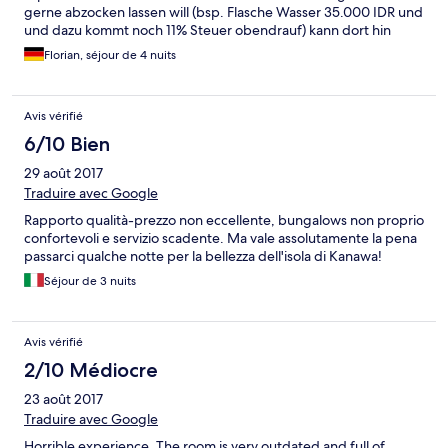
gerne abzocken lassen will (bsp. Flasche Wasser 35.000 IDR und
und dazu kommt noch 11% Steuer obendrauf) kann dort hin
gehen und wird seine Freude haben. Meiner Meinung nach
Florian, séjour de 4 nuits
lohnt sich ein Tagesausflug dort hin eher. Zum Schnorcheln
dennoch ein Traum genauso wie die Insel selber.
Avis vérifié
6/10 Bien
29 août 2017
Traduire avec Google
Rapporto qualità-prezzo non eccellente, bungalows non proprio
confortevoli e servizio scadente. Ma vale assolutamente la pena
passarci qualche notte per la bellezza dell'isola di Kanawa!
Séjour de 3 nuits
Avis vérifié
2/10 Médiocre
23 août 2017
Traduire avec Google
Horrible experience. The room is very outdated and full of