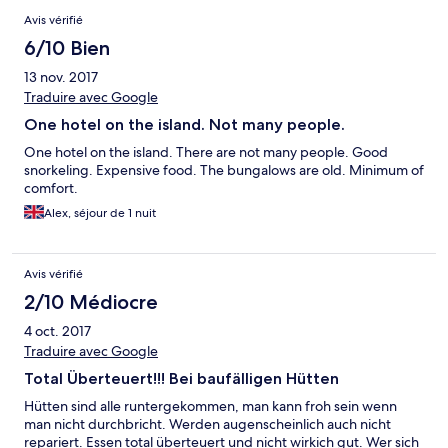
ползают по тебе... После ночи в обнимку с генератором -
Avis vérifié
асбтрагироваться от мух сил не быо. Плюс вопросы по
сантираии возникают... Бронировал на 6 ночей, но после
6/10 Bien
первой же ночи съехал. Деньги не вернули... Но остаться
13 nov. 2017
здесь - это потерять весь отпуск...
Traduire avec Google
One hotel on the island. Not many people.
One hotel on the island. There are not many people. Good
snorkeling. Expensive food. The bungalows are old. Minimum of
comfort.
Alex, séjour de 1 nuit
Avis vérifié
2/10 Médiocre
4 oct. 2017
Traduire avec Google
Total Überteuert!!! Bei baufälligen Hütten
Hütten sind alle runtergekommen, man kann froh sein wenn
man nicht durchbricht. Werden augenscheinlich auch nicht
repariert. Essen total überteuert und nicht wirkich gut. Wer sich