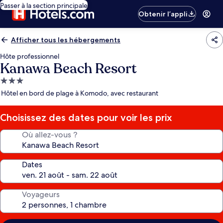
Passer à la section principale
Obtenir l’appli
Afficher tous les hébergements
Hôte professionnel
Kanawa Beach Resort
Hébergement
3.0 étoiles
Hôtel en bord de plage à Komodo, avec restaurant
Choisissez des dates pour voir les prix
Où allez-vous ?
Dates
Voyageurs