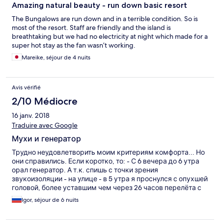
Amazing natural beauty - run down basic resort
The Bungalows are run down and in a terrible condition. So is
most of the resort. Staff are friendly and the island is
breathtaking but we had no electricity at night which made for a
super hot stay as the fan wasn’t working.
Mareike, séjour de 4 nuits
Avis vérifié
2/10 Médiocre
16 janv. 2018
Traduire avec Google
Мухи и генератор
Трудно неудовлетворить моим критериям комфорта... Но
они справились. Если коротко, то: - С 6 вечера до 6 утра
орал генератор. А т.к. спишь с точки зрения
звукоизоляции - на улице - в 5 утра я проснулся с опухшей
головой, более уставшим чем через 26 часов перелёта с
пересадками. - Мухи. Бывает ты спешишь съесть завтрак
Igor, séjour de 6 nuits
потому что голоден или ждут великие дела. А бывает -
потому что на столе 20 мух, на тарелке 10 и ещё 20