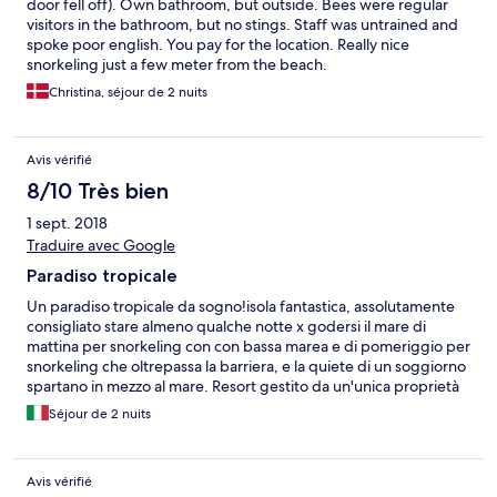
door fell off). Own bathroom, but outside. Bees were regular
visitors in the bathroom, but no stings. Staff was untrained and
spoke poor english. You pay for the location. Really nice
snorkeling just a few meter from the beach.
Christina, séjour de 2 nuits
Avis vérifié
8/10 Très bien
1 sept. 2018
Traduire avec Google
Paradiso tropicale
Un paradiso tropicale da sogno!isola fantastica, assolutamente
consigliato stare almeno qualche notte x godersi il mare di
mattina per snorkeling con con bassa marea e di pomeriggio per
snorkeling che oltrepassa la barriera, e la quiete di un soggiorno
spartano in mezzo al mare. Resort gestito da un'unica proprietà
che monopolizza l'isola, quindi con prezzi superiori allamedia del
Séjour de 2 nuits
luogo e servizi non sempre buoni. Proprietario del Resort-
ristorante abbastanza sgodevole e poco orientato alla clientela,
ci ha fatto lasciare la stanza prima del check in previsto dalla
Avis vérifié
prenotazione. Nel complesso esperienza super consigliata,il reef