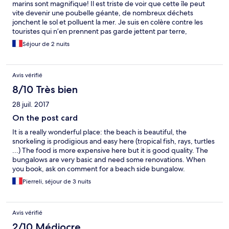
marins sont magnifique! Il est triste de voir que cette île peut
vite devenir une poubelle géante, de nombreux déchets
jonchent le sol et polluent la mer. Je suis en colère contre les
touristes qui n’en prennent pas garde jettent par terre,
marchent sur les coraux et contre son propriétaire un
Séjour de 2 nuits
neerlandais qui s offre un diamant mais n en prend pas soin.
Nous sommes repartis avec nos’ poubelles, il faudrait que tout le
monde fasse de même. Le logement est très spartiate nous n
Avis vérifié
avons pas eu d eau au moment des douches mais cela nous
convenait nous savions. Attention le bateau gratuit pour rentrer
8/10 Très bien
est à 8hoo du matin tandis que sur expédia quand nous avions
28 juil. 2017
réservé ilnetait inscrit un départ à 12hoo. Impossible de
négocier, nous avons payé un autre bateau pour partir à 12hoo
On the post card
et profiter encore de la mer. Soyons des touristes respectueux
It is a really wonderful place: the beach is beautiful, the
de l environnement !
snorkeling is prodigious and easy here (tropical fish, rays, turtles
...) The food is more expensive here but it is good quality. The
bungalows are very basic and need some renovations. When
you book, ask on comment for a beach side bungalow.
Pierreli, séjour de 3 nuits
Avis vérifié
2/10 Médiocre