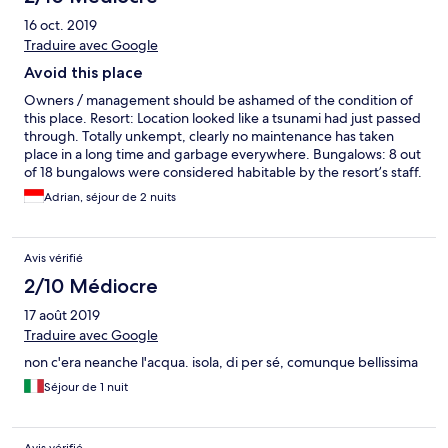
16 oct. 2019
Traduire avec Google
Avoid this place
Owners / management should be ashamed of the condition of
this place. Resort: Location looked like a tsunami had just passed
through. Totally unkempt, clearly no maintenance has taken
place in a long time and garbage everywhere. Bungalows: 8 out
of 18 bungalows were considered habitable by the resort’s staff.
The rest were “broken”, which we found out after asking to be
Adrian, séjour de 2 nuits
moved to a different bungalow as the shape of ours was bad
and located next to the resort’s garbage burning site. Service:
Staff consisted of 10 youths who appeared to have barely hit
Avis vérifié
puberty and were managed by a hardly communicating man
who appeared to be in charge as he collected receipts and
2/10 Médiocre
counted cash. None of the staff spoke more than 5 words of
17 août 2019
English, music was being played at all times and they had clearly
never received instructions on what constitutes customer
Traduire avec Google
service. One of the worst stays I have ever had.
non c'era neanche l'acqua. isola, di per sé, comunque bellissima
Séjour de 1 nuit