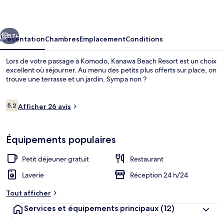
Resort
cédent
Suivant
57+
Présentation
Chambres
Emplacement
Conditions
Lors de votre passage à Komodo, Kanawa Beach Resort est un choix
excellent où séjourner. Au menu des petits plus offerts sur place, on
trouve une terrasse et un jardin. Sympa non ?
Avis
5,2
Afficher 26 avis
5,2 sur 10
voyageurs
Équipements populaires
Plage
Petit déjeuner gratuit
Restaurant
Laverie
Réception 24 h/24
Tout afficher
Services et équipements principaux
(12)