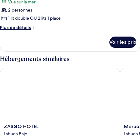
Vue sur la mer
les
2 personnes
photos
pour
1 lit double OU 2 lits 1 place
ce
Plus
Plus de détails
type
de
détails
de
Voir les prix
sur
chambre :
le
Villa
type
Hébergements similaires
Standard
de
chambre
ZASGO HOTEL
Meruora
Villa
Standard
ZASGO
Meruor
ZASGO HOTEL
Meruo
HOTEL
Komod
Labuan Bajo
Labuan 
Labuan
Labuan