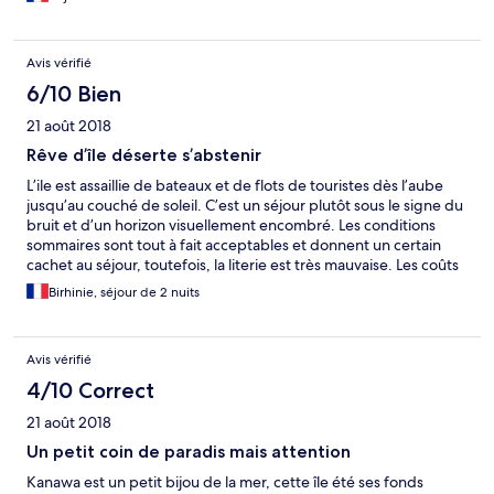
Avis vérifié
6/10 Bien
21 août 2018
Rêve d’île déserte s’abstenir
L’ile est assaillie de bateaux et de flots de touristes dès l’aube
jusqu’au couché de soleil. C’est un séjour plutôt sous le signe du
bruit et d’un horizon visuellement encombré. Les conditions
sommaires sont tout à fait acceptables et donnent un certain
cachet au séjour, toutefois, la literie est très mauvaise. Les coûts
des locations (materiel de snorkeling) et des produits
Birhinie, séjour de 2 nuits
(boissons...) sont excessifs et de surccroit le restaurant est
surtaxé (+20% sur la note finale). La pire arnaque est sur le Check
out à 8h !!!!! Si vous voulez partir plus tard vous paierez le bateau
Avis vérifié
en sus 900 000 IDR. Le personnel est jeune et serviable. Les
équipes tournent et sont majoritairement sympathiques et
4/10 Correct
attentives.
21 août 2018
Un petit coin de paradis mais attention
Kanawa est un petit bijou de la mer, cette île été ses fonds