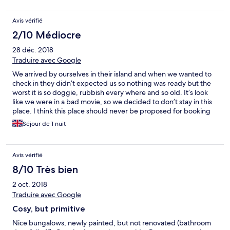
Avis vérifié
2/10 Médiocre
28 déc. 2018
Traduire avec Google
We arrived by ourselves in their island and when we wanted to
check in they didn’t expected us so nothing was ready but the
worst it is so doggie, rubbish every where and so old. It’s look
like we were in a bad movie, so we decided to don’t stay in this
place. I think this place should never be proposed for booking
because it’s not correct.
Séjour de 1 nuit
Avis vérifié
8/10 Très bien
2 oct. 2018
Traduire avec Google
Cosy, but primitive
Nice bungalows, newly painted, but not renovated (bathroom