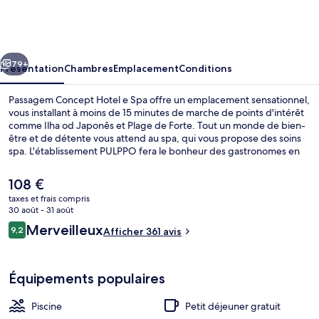
Concept
Hotel
e
cédent
Suivant
Spa
79+
Présentation
Chambres
Emplacement
Conditions
Passagem Concept Hotel e Spa offre un emplacement sensationnel,
vous installant à moins de 15 minutes de marche de points d'intérêt
comme Ilha od Japonês et Plage de Forte. Tout un monde de bien-
être et de détente vous attend au spa, qui vous propose des soins
spa. L'établissement PULPPO fera le bonheur des gastronomes en
leur servant des spécialités Cuisine méditerranéenne. Au menu des
petits plus offerts sur place, on trouve une piscine extérieure et un
Le
108 €
jardin. Sympa non ? Les autres voyageurs ne disent que du bien en
prix
taxes et frais compris
ce qui concerne le personnel attentionné.
actuel
30 août - 31 août
Chambre Double Luxe, 1 très grand lit 
est
Avis
Merveilleux
9,2
Afficher 361 avis
de
9,2 sur 10
voyageurs
108 €.
Équipements populaires
Piscine
Petit déjeuner gratuit