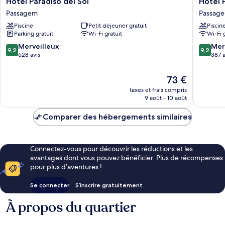
Hotel Paradiso del Sol
Hotel 
Paradiso
Premiu
Passagem
Passag
del
Recanto
Piscine
Petit déjeuner gratuit
Piscin
Sol
da
Parking gratuit
Wi-Fi gratuit
Wi-Fi 
Passagem
Passag
Passag
9.2
9.2
Merveilleux
Mer
9,2
9,2
sur
sur
628 avis
387 a
10,
10,
Merveilleux,
Merveill
Le
73 €
628 avis
387 avis
nouveau
taxes et frais compris
prix
9 août - 10 août
est
de
Comparer des hébergements similaires
73 €
Connectez-vous pour découvrir les réductions et les
avantages dont vous pouvez bénéficier. Plus de récompenses
pour plus d’aventures !
Se connecter
S’inscrire gratuitement
À propos du quartier