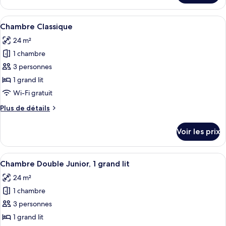
le
type
Afficher
Une chambre d’hôtel avec un grand lit,
5
de
Chambre Classique
toutes
chambre
24 m²
Chambre
les
Familiale
1 chambre
photos
pour
3 personnes
ce
1 grand lit
type
Wi-Fi gratuit
de
Plus
Plus de détails
chambre :
de
Chambre
détails
Voir les prix
sur
Classique
le
type
Afficher
Une chambre d’hôtel avec un grand lit,
6
de
Chambre Double Junior, 1 grand lit
toutes
chambre
24 m²
Chambre
les
Classique
1 chambre
photos
pour
3 personnes
ce
1 grand lit