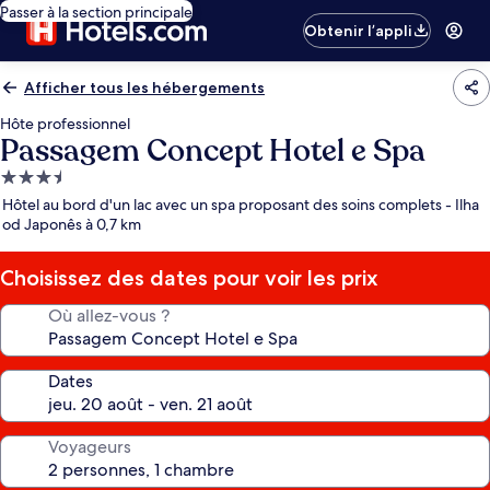
Passer à la section principale
Obtenir l’appli
Afficher tous les hébergements
Hôte professionnel
Passagem Concept Hotel e Spa
Hébergement
3.5 étoiles
Hôtel au bord d'un lac avec un spa proposant des soins complets - Ilha
od Japonês à 0,7 km
Choisissez des dates pour voir les prix
Où allez-vous ?
Dates
Voyageurs