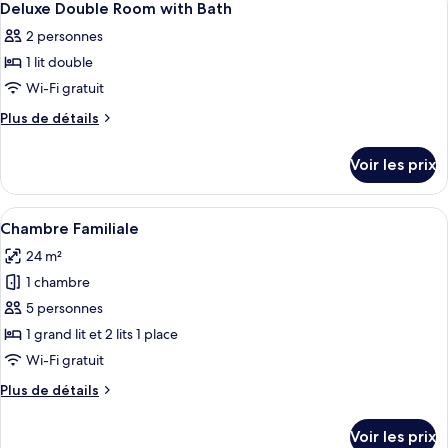
View
14
de
Deluxe Double Room with Bath
toutes
chambre
2 personnes
Suite
les
Master,
1 lit double
photos
Lake
pour
Wi-Fi gratuit
View
ce
Plus
Plus de détails
type
de
détails
de
Voir les prix
sur
chambre :
le
Deluxe
type
Afficher
Une chambre d’hôtel avec deux lits, u
4
Double
de
Chambre Familiale
toutes
chambre
Room
24 m²
Deluxe
les
with
Double
1 chambre
photos
Bath
Room
pour
5 personnes
with
ce
Bath
1 grand lit et 2 lits 1 place
type
Wi-Fi gratuit
de
Plus
Plus de détails
chambre :
de
Chambre
détails
Voir les prix
sur
Familiale