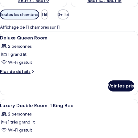
août 7 - août 9
août 14 - août 16
Filtres
Toutes les chambres
1 lit
3+ lits
disponibles
pour
Affichage de 11 chambres sur 11
les
Afficher
Une chambre d’hôtel avec un lit, un bu
4
Deluxe Queen Room
chambres
toutes
2 personnes
les
1 grand lit
photos
pour
Wi-Fi gratuit
ce
Plus
Plus de détails
type
de
détails
de
Voir les prix
sur
chambre :
le
Deluxe
type
Afficher
Une chambre d’hôtel avec un lit, un ca
6
Queen
de
Luxury Double Room, 1 King Bed
toutes
chambre
Room
2 personnes
Deluxe
les
Queen
1 très grand lit
photos
Room
pour
Wi-Fi gratuit
ce