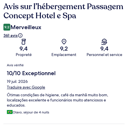
Avis sur l’hébergement Passagem
Avis
Concept Hotel e Spa
Merveilleux
9,2
361 avis
9,4
9,2
9,4
Propreté
Emplacement
Personnel et service
Avis
Avis vérifié
10/10 Exceptionnel
19 juil. 2026
Traduire avec Google
Ótimas condições de higiene, café da manhã muito bom,
localizações excelente e funcionários muito atenciosos e
educados.
Olavo, séjour de 4 nuits