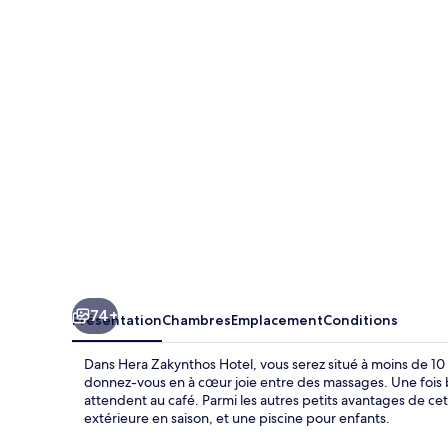
Zakynthos
Hotel
74+
Présentation
Chambres
Emplacement
Conditions
Dans Hera Zakynthos Hotel, vous serez situé à moins de 10
donnez-vous en à cœur joie entre des massages. Une fois b
attendent au café. Parmi les autres petits avantages de c
extérieure en saison, et une piscine pour enfants.