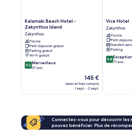
Kalamaki
Vice
Kalamaki Beach Hotel -
Vice Hotel
Beach
Hotel
Zakynthos Island
Zakynthos
Hotel
Zakynthos
Zakynthos
Piscine
-
Petit déjeune
Zakynthos
Piscine
Transfert aér
Petit déjeuner gratuit
Island
Parking
Parking gratuit
Zakynthos
Wi-Fi gratuit
9.8
Exceptio
9,8
sur
77 avis
9.2
Merveilleux
9,2
10,
sur
37 avis
Exceptionnel,
10,
Le
145 €
77 avis
Merveilleux,
nouveau
37 avis
taxes et frais compris
prix
1 sept. - 2 sept.
est
de
145 €
Connectez-vous pour découvrir les 
pouvez bénéficier. Plus de récompen