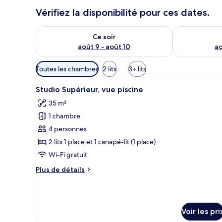
Vérifiez la disponibilité pour ces dates.
Vérifier la disponibilité pour ce soir août 9 - août 10
Vérifier la di
Ce soir
août 9 - août 10
ao
Filtres
Toutes les chambres
2 lits
3+ lits
disponibles
Afficher
Une chambre d’hôtel moderne do
pour
7
Studio Supérieur, vue piscine
toutes
les
35 m²
les
chambres
1 chambre
photos
pour
4 personnes
ce
2 lits 1 place et 1 canapé-lit (1 place)
type
Wi-Fi gratuit
de
Plus
Plus de détails
chambre :
de
Studio
détails
sur
Supérieur,
le
vue
Voir les pri
type
piscine