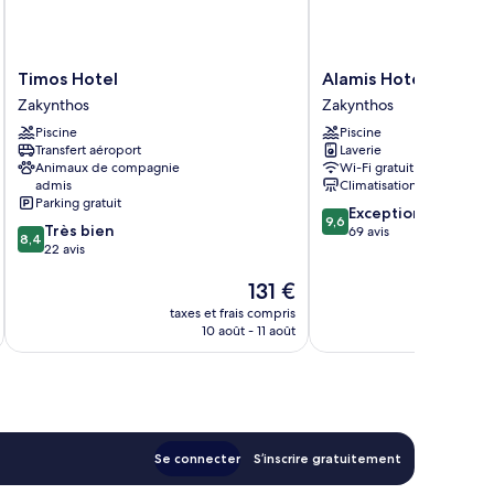
Timos
Alamis
Timos Hotel
Alamis Hotel & Apar
Hotel
Hotel
Zakynthos
Zakynthos
Zakynthos
&
Piscine
Piscine
Apartments
Transfert aéroport
Laverie
Zakynthos
Animaux de compagnie
Wi-Fi gratuit
admis
Climatisation
Parking gratuit
9.6
Exceptionnel
9,6
8.4
Très bien
sur
69 avis
8,4
sur
22 avis
10,
10,
Exceptionnel,
Le
131 €
Très
69 avis
nouveau
bien,
taxes et frais compris
tax
prix
22 avis
10 août - 11 août
est
de
131 €
Se connecter
S’inscrire gratuitement