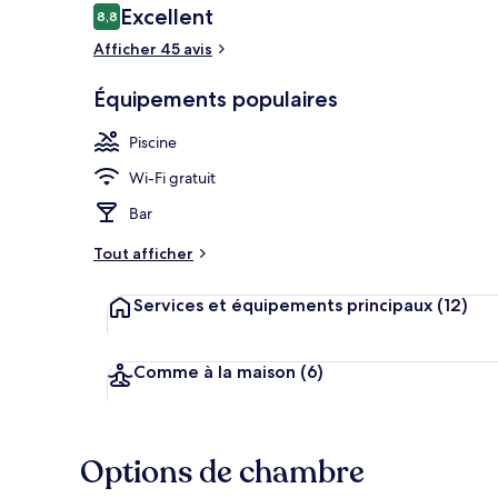
Avis
Excellent
8,8
8,8 sur 10
voyageurs
Afficher 45 avis
Bar en bord d
Équipements populaires
Piscine
Wi-Fi gratuit
Bar
Tout afficher
Services et équipements principaux
(12)
Comme à la maison
(6)
Options de chambre