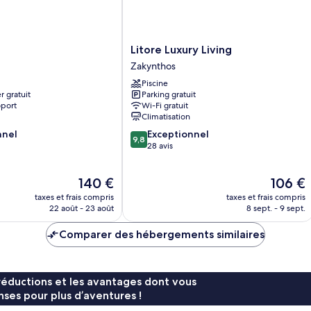
Litore
Litore Luxury Living
Luxury
Zakynthos
Living
Piscine
Zakynthos
r gratuit
Parking gratuit
oport
Wi-Fi gratuit
Climatisation
9.8
nnel
Exceptionnel
9,8
sur
28 avis
10,
Exceptionnel,
Le
Le
140 €
106 €
28 avis
nouveau
nouveau
taxes et frais compris
taxes et frais compris
prix
prix
22 août - 23 août
8 sept. - 9 sept.
est
est
de
de
Comparer des hébergements similaires
140 €
106 €
réductions et les avantages dont vous
ses pour plus d’aventures !