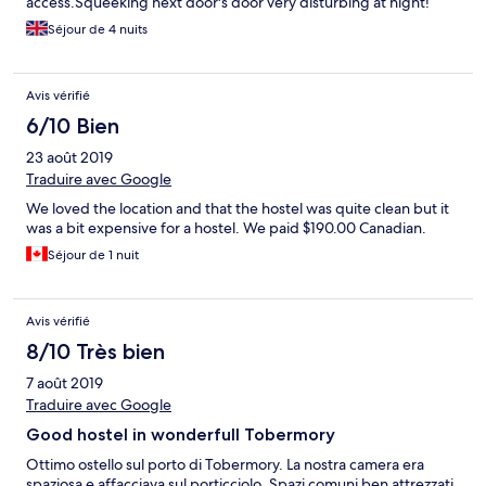
access.Squeeking next door's door very disturbing at night!
Séjour de 4 nuits
Avis vérifié
6/10 Bien
23 août 2019
Traduire avec Google
We loved the location and that the hostel was quite clean but it
was a bit expensive for a hostel. We paid $190.00 Canadian.
Séjour de 1 nuit
Avis vérifié
8/10 Très bien
7 août 2019
Traduire avec Google
Good hostel in wonderfull Tobermory
Ottimo ostello sul porto di Tobermory. La nostra camera era
spaziosa e affacciava sul porticciolo. Spazi comuni ben attrezzati