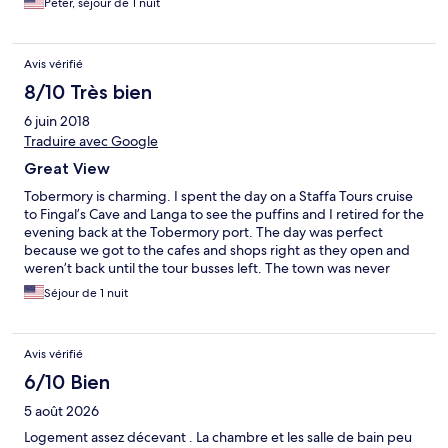
Peter, séjour de 1 nuit
Avis vérifié
8/10 Très bien
6 juin 2018
Traduire avec Google
Great View
Tobermory is charming. I spent the day on a Staffa Tours cruise
to Fingal’s Cave and Langa to see the puffins and I retired for the
evening back at the Tobermory port. The day was perfect
because we got to the cafes and shops right as they open and
weren’t back until the tour busses left. The town was never
crowded (thankfully because it only takes five minutes to walk
Séjour de 1 nuit
the entirety of the waterfront). The hostel was average, but I’m
not picky and it was perfect or my needs. Check in was
FANTASTIC and the gentleman (like most people in Scotland I’ve
Avis vérifié
encountered) was prompt and pleasant. Check in was hassle
free and went smoothly. We picked up our keys, door and WiFi
6/10 Bien
access code and towels (included in private room) and headed
5 août 2026
upstairs. The male and female showers are on separate floors.
The female facility was emaculate. I cannot testify to the
Logement assez décevant . La chambre et les salle de bain peu