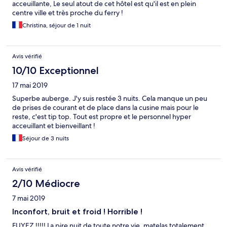
condition of the men’s showers, but my boyfriend didn’t have
acceuillante, Le seul atout de cet hôtel est qu'il est en plein
any complaints. The single unisex toilet on the first floor where
centre ville et très proche du ferry !
we stayed did smell a bit like urine and I believe it has to do with
Christina, séjour de 1 nuit
old plumbing, but I had the option of female toilets upstairs so it
didn’t bother me too much. The room itself could use a little TLC,
there were some dead bugs on a walls corner and the window
sill, but nothing repulsive. I quite enjoyed my stay. My window
Avis vérifié
overlooked the main portion of the waterfront and the dock
10/10 Exceptionnel
where there was a live bagpipe rendition for twenty minutes. I
am unsure what the occasion was, but it was pleasant.
17 mai 2019
Superbe auberge. J'y suis restée 3 nuits. Cela manque un peu
de prises de courant et de place dans la cusine mais pour le
reste, c'est tip top. Tout est propre et le personnel hyper
acceuillant et bienveillant !
Séjour de 3 nuits
Avis vérifié
2/10 Médiocre
7 mai 2019
Inconfort, bruit et froid ! Horrible !
FUYEZ !!!!! La pire nuit de toute notre vie, matelas totalement