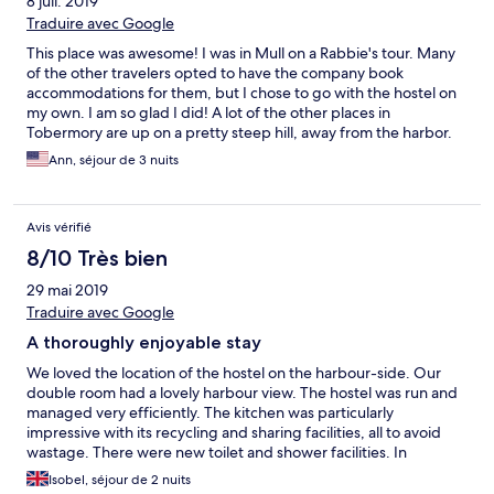
8 juil. 2019
Traduire avec Google
This place was awesome! I was in Mull on a Rabbie's tour. Many
of the other travelers opted to have the company book
accommodations for them, but I chose to go with the hostel on
my own. I am so glad I did! A lot of the other places in
Tobermory are up on a pretty steep hill, away from the harbor.
The hostel is right on the main drag, easily accessible to the
Ann, séjour de 3 nuits
grocery store, bars, restaurants, shops, distillery, and the view of
the water. It had a large common room with books, maps,
information about tours, and a television (if you want). The
Avis vérifié
kitchen facility is excellent--two large fridges, a place for dry
foods, two ovens, a large prep space, and a few tables that fit
8/10 Très bien
up to 4 people. The kitchen space has a great view of the water,
29 mai 2019
too! Beds were super cozy and comfortable. I only wish they
had posted on their website or Expedia that it would cost 3
Traduire avec Google
pounds for a towel rental. I thought that was a bit steep. Also,
A thoroughly enjoyable stay
showers have standing water and the temperature gauge is
really sensitive. If I ever return to Tobermory, I will stay here
We loved the location of the hostel on the harbour-side. Our
again!
double room had a lovely harbour view. The hostel was run and
managed very efficiently. The kitchen was particularly
impressive with its recycling and sharing facilities, all to avoid
wastage. There were new toilet and shower facilities. In
Tobermory there was lots to do and plenty of eating
Isobel, séjour de 2 nuits
establishments.