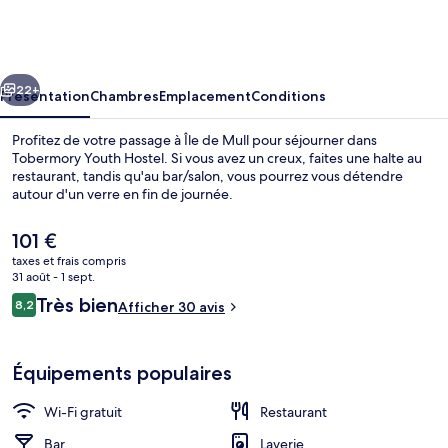
Youth
Hostel
cédent
Suivant
22+
Présentation
Chambres
Emplacement
Conditions
Profitez de votre passage à Île de Mull pour séjourner dans
Tobermory Youth Hostel. Si vous avez un creux, faites une halte au
restaurant, tandis qu'au bar/salon, vous pourrez vous détendre
autour d'un verre en fin de journée.
Le
101 €
prix
taxes et frais compris
actuel
31 août - 1 sept.
est
Avis
Très bien
8,2
Vue depuis l’hébergement
Afficher 30 avis
de
8,2 sur 10
voyageurs
101 €.
Équipements populaires
Wi-Fi gratuit
Restaurant
Bar
Laverie