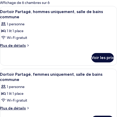
pour
Affichage de 6 chambres sur 6
les
Afficher
Un lit superposé avec une literie bleu
5
Dortoir Partagé, hommes uniquement, salle de bains
chambres
toutes
commune
les
1 personne
photos
1 lit 1 place
pour
Wi-Fi gratuit
ce
type
Plus
Plus de détails
de
de
détails
chambre :
Voir les prix
sur
Dortoir
le
Partagé,
type
Afficher
Un lit superposé avec une literie bleu
5
de
hommes
Dortoir Partagé, femmes uniquement, salle de bains
toutes
chambre
commune
uniquement,
Dortoir
les
salle
1 personne
Partagé,
photos
de
hommes
1 lit 1 place
pour
uniquement,
bains
Wi-Fi gratuit
ce
salle
commune
de
type
Plus
Plus de détails
bains
de
de
commune