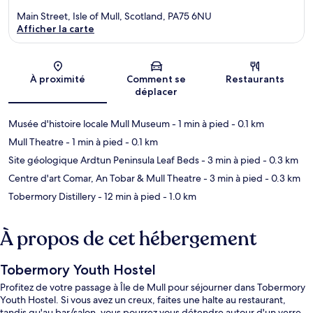
Main Street, Isle of Mull, Scotland, PA75 6NU
Afficher la carte
Carte
À proximité
Comment se
Restaurants
déplacer
Musée d'histoire locale Mull Museum
- 1 min à pied
- 0.1 km
Mull Theatre
- 1 min à pied
- 0.1 km
Site géologique Ardtun Peninsula Leaf Beds
- 3 min à pied
- 0.3 km
Centre d'art Comar, An Tobar & Mull Theatre
- 3 min à pied
- 0.3 km
Tobermory Distillery
- 12 min à pied
- 1.0 km
À propos de cet hébergement
Tobermory Youth Hostel
Profitez de votre passage à Île de Mull pour séjourner dans Tobermory
Youth Hostel. Si vous avez un creux, faites une halte au restaurant,
tandis qu'au bar/salon, vous pourrez vous détendre autour d'un verre