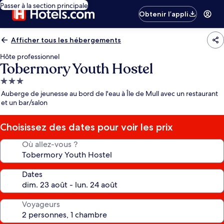
Passer à la section principale
Obtenir l’appli
Afficher tous les hébergements
Hôte professionnel
Tobermory Youth Hostel
Hébergement
3.0 étoiles
Auberge de jeunesse au bord de l'eau à Île de Mull avec un restaurant
et un bar/salon
Choisissez des dates pour voir les prix
Où allez-vous ?
Dates
Voyageurs