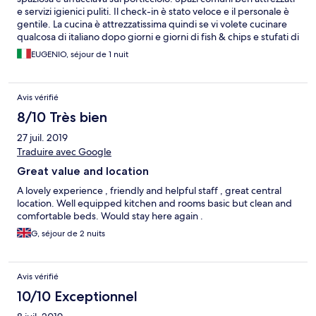
e servizi igienici puliti. Il check-in è stato veloce e il personale è
gentile. La cucina è attrezzatissima quindi se vi volete cucinare
qualcosa di italiano dopo giorni e giorni di fish & chips e stufati di
pecora approfittatene!!
EUGENIO, séjour de 1 nuit
Avis vérifié
8/10 Très bien
27 juil. 2019
Traduire avec Google
Great value and location
A lovely experience , friendly and helpful staff , great central
location. Well equipped kitchen and rooms basic but clean and
comfortable beds. Would stay here again .
G, séjour de 2 nuits
Avis vérifié
10/10 Exceptionnel