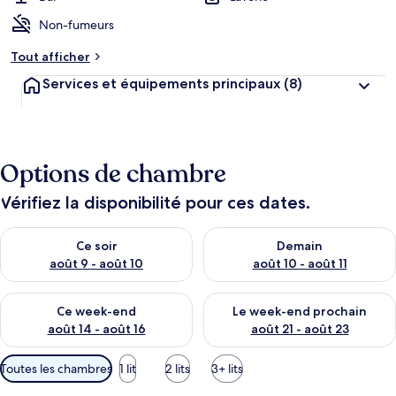
Non-fumeurs
Tout afficher
Services et équipements principaux
(8)
Options de chambre
Vérifiez la disponibilité pour ces dates.
Vérifier la disponibilité pour ce soir août 9 - août 10
Vérifier la disponibilité pour 
Ce soir
Demain
août 9 - août 10
août 10 - août 11
Vérifier la disponibilité pour ce week-end août 14 - août 16
Vérifier la disponibilité pour
Ce week-end
Le week-end prochain
août 14 - août 16
août 21 - août 23
Filtres
Toutes les chambres
1 lit
2 lits
3+ lits
disponibles