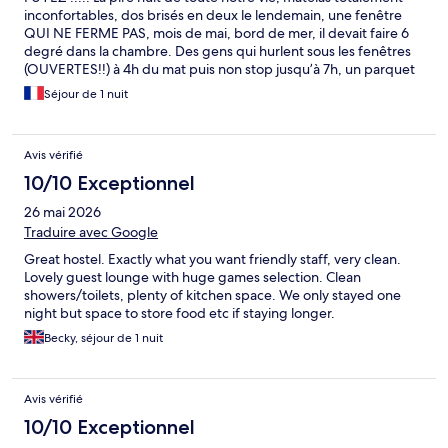
inconfortables, dos brisés en deux le lendemain, une fenêtre
QUI NE FERME PAS, mois de mai, bord de mer, il devait faire 6
degré dans la chambre. Des gens qui hurlent sous les fenêtres
(OUVERTES!!) à 4h du mat puis non stop jusqu’à 7h, un parquet
qui craque, les portes qui claquent, le clocher qui sonne toutes
Séjour de 1 nuit
les heures, une lumière dans le couloir qui ne s’éteint jamais et
bien t’entendu une fenêtre au dessus de la porte qui fait qu’il
fait jour dans votre chambre toute la nuit. Bref, traumatisée. Si
Avis vérifié
vous aimez l’inconfort, le froid et le bruit cet auberge est faite
pour vous, sinon passez votre chemin, car le prix n’est même pas
10/10 Exceptionnel
attrayant.
26 mai 2026
Traduire avec Google
Great hostel. Exactly what you want friendly staff, very clean.
Lovely guest lounge with huge games selection. Clean
showers/toilets, plenty of kitchen space. We only stayed one
night but space to store food etc if staying longer.
Becky, séjour de 1 nuit
Avis vérifié
10/10 Exceptionnel